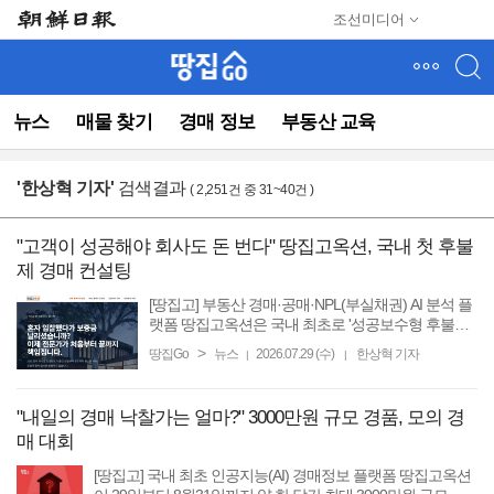
메
조선미디어
뉴
건
너
뛰
뉴스
매물 찾기
경매 정보
부동산 교육
기
(컨
텐
'
한상혁 기자
'
검색결과
( 2,251건 중 31~40건 )
츠
영
역
"고객이 성공해야 회사도 돈 번다" 땅집고옥션, 국내 첫 후불
으
제 경매 컨설팅
로
바
[땅집고] 부동산 경매·공매·NPL(부실채권) AI 분석 플
로
랫폼 땅집고옥션은 국내 최초로 '성공보수형 후불제
올케어 컨설팅' 서비스를 출시한다고 밝혔다. 그동안
이
>
땅집Go
뉴스
2026.07.29 (수)
한상혁 기자
|
|
경매 컨설팅은 낙찰 여부와 관계없이 수백만 원의 자
동)
문료를 ...
"내일의 경매 낙찰가는 얼마?" 3000만원 규모 경품, 모의 경
매 대회
[땅집고] 국내 최초 인공지능(AI) 경매정보 플랫폼 땅집고옥션