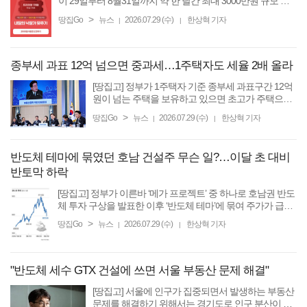
이 29일부터 8월31일까지 약 한 달간 최대 3000만원 규모 경
품을 내걸고 모의 경매 대회인 ‘내일의 낙찰가 맞추기’ 이벤트
>
땅집Go
뉴스
2026.07.29 (수)
한상혁 기자
|
|
를 진행한다고 밝혔다. ...
종부세 과표 12억 넘으면 중과세…1주택자도 세율 2배 올라
[땅집고] 정부가 1주택자 기준 종부세 과표구간 12억
원이 넘는 주택을 보유하고 있으면 초고가 주택으로
분류해 높은 종부세를 부과하는 세제 개편안은 준비
>
땅집Go
뉴스
2026.07.29 (수)
한상혁 기자
|
|
중이라는 보도가 나왔다. 서울경제신문은 29일 관계
당국을 인용해 ...
반도체 테마에 묶였던 호남 건설주 무슨 일?…이달 초 대비
반토막 하락
[땅집고] 정부가 이른바 ‘메가 프로젝트’ 중 하나로 호남권 반도
체 투자 구상을 발표한 이후 ‘반도체 테마’에 묶여 주가가 급등
했던 건설주들이 최근 반도체주 급락에 따라 동반 급락을 이
>
땅집Go
뉴스
2026.07.29 (수)
한상혁 기자
|
|
어가고 있다. 최근 중국발 ...
"반도체 세수 GTX 건설에 쓰면 서울 부동산 문제 해결"
[땅집고] 서울에 인구가 집중되면서 발생하는 부동산
문제를 해결하기 위해서는 경기도로 인구 분산이 필