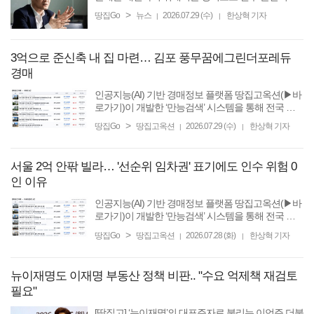
요하고, 특히 GTX 건설을 통해 이를 빠르게 실행할
>
땅집Go
뉴스
2026.07.29 (수)
한상혁 기자
|
|
수 있다는 주장이 나왔다. 최병천 신성장경제연구소
장은 27일 ...
3억으로 준신축 내 집 마련… 김포 풍무꿈에그린더포레듀
경매
인공지능(AI) 기반 경매정보 플랫폼 땅집고옥션(▶바
로가기)이 개발한 ‘만능검색’ 시스템을 통해 전국 법
원에서 입찰하는 경매 물건 중 알짜 정보만 골라 여러
>
땅집Go
땅집고옥션
2026.07.29 (수)
한상혁 기자
|
|
분에게 매일 배달합니다. 만능검색은 클릭 몇 번으로
전국 모든 ...
서울 2억 안팎 빌라… '선순위 임차권' 표기에도 인수 위험 0
인 이유
인공지능(AI) 기반 경매정보 플랫폼 땅집고옥션(▶바
로가기)이 개발한 ‘만능검색’ 시스템을 통해 전국 법
원에서 입찰하는 경매 물건 중 알짜 정보만 골라 여러
>
땅집Go
땅집고옥션
2026.07.28 (화)
한상혁 기자
|
|
분에게 매일 배달합니다. 만능검색은 클릭 몇 번으로
전국 모든 ...
뉴이재명도 이재명 부동산 정책 비판.. "수요 억제책 재검토
필요"
[땅집고] ‘뉴이재명’의 대표주자로 불리는 이언주 더불