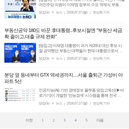
어민주당 의원이 이재명 정부의 수요 억제식 부동산
정책에 대해 “원점 재검토해야 한다”고 비판했다. 이
>
땅집Go
뉴스
2026.07.27 (월)
한상혁 기자
|
|
의원은 지난 22대 총선 전 이재명 대통령의 권유로 민
주당에 ...
부동산공약 180도 바꾼 李대통령..후보시절엔 "부동산 세금
확 줄이고,대출 규제 완화"
[땅집고] 이재명 대통령이 과거 제20대 대선 후보 시
절 공약했던 부동산 대책들이 현재 대통령으로서 그
가 추진 중인 부동산 정책들과 정면으로 배치되는 내
>
땅집Go
뉴스
2026.07.27 (월)
한상혁 기자
|
|
용들을 담고 있어 눈길을 끈다. 27일 소셜미디어에서
는 이 대통령의 ...
분당 옆 동네부터 GTX 역세권까지…서울 출퇴근 가성비 아
파트 5선
인공지능(AI) 기반 경매정보 플랫폼 땅집고옥션(▶바
로가기)이 개발한 ‘만능검색’ 시스템을 통해 전국 법
원에서 입찰하는 경매 물건 중 알짜 정보만 골라 여러
>
땅집Go
뉴스
2026.07.27 (월)
한상혁 기자
|
|
분에게 매일 배달합니다. 만능검색은 클릭 몇 번으로
전국 모든 ...
이전
1
2
3
4
5
다음