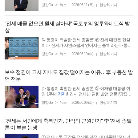
주택 공급 없애는 것” [땅집고] 이재명 대통령이 8일
>
땅집Go
뉴스
2026.06.11 (목)
한상혁 기자
|
|
취임 1주년
기자
회견에서
"전세 매물 없으면 월세 살아라" 국토부의 앙투와네트식 발
상
[대통령이 촉발한 전세 종말론] ⑥ 전세 대란은 현실
이다 ‘전세가 자연스럽게 없어지는 중’이라는 대통령
현장서 느끼는 전세 매물난은 ‘대란 수준’ “정부가 억
>
땅집Go
뉴스
2026.06.10 (수)
한상혁 기자
|
|
지로 전세 없애면서 나타난 현상” [땅집고] 이재명 ...
보수 정권이 고사 지내도 집값 떨어지는 이유…李 부동산 발
언 전문
[대통령이 촉발한 전세 종말론] ③ 이재명 대통령 취
임 1주년
기자
회견서 전세난 관련 발언 전문 [땅집고]
이재명 대통령은 8일 취임 1주년
기자
회견에서 전세
>
땅집Go
뉴스
2026.06.09 (화)
한상혁 기자
|
|
제도에 대한 논란을
"전세는 서민에게 축복인가, 만악의 근원인가" 李 '전세 종말
론'이 부른 논쟁
① 전세매물 급감은 정상화 과정, 이 대통령 “전세가