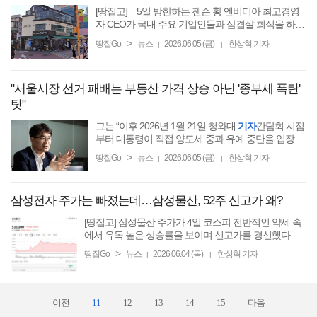
[땅집고] 5일 방한하는 젠슨 황 엔비디아 최고경영
자 CEO가 국내 주요 기업인들과 삼겹살 회식을 하기
로 하면서, 이들의 회식 장소가 덩달아 관심을 받고
>
땅집Go
뉴스
2026.06.05 (금)
한상혁 기자
|
|
있다. 재계에 따르면 황 CEO는 이날 홍대 입구역에
위치한 삼겹살 ...
"서울시장 선거 패배는 부동산 가격 상승 아닌 '종부세 폭탄'
탓"
그는 “이후 2026년 1월 21일 청와대
기자
간담회 시점
부터 대통령이 직접 양도세 중과 유예 중단을 입장을
표명했다.
>
땅집Go
뉴스
2026.06.05 (금)
한상혁 기자
|
|
삼성전자 주가는 빠졌는데…삼성물산, 52주 신고가 왜?
[땅집고] 삼성물산 주가가 4일 코스피 전반적인 약세 속
에서 유독 높은 상승률을 보이며 신고가를 경신했다. 최
근 삼성전자 주가 급등으로 이 회사 지분 가치가 동반 상
>
땅집Go
뉴스
2026.06.04 (목)
한상혁 기자
|
|
승한데다 하이테크 부문 성장을 비롯한 자체현금흐름 ...
이전
11
12
13
14
15
다음