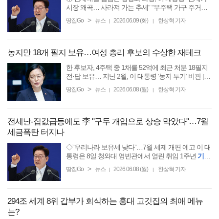
시장 왜곡… 사라져 가는 추세” “무주택 가구 주거비
용 급등 외면” 반발 나와 [땅집고] 이재명 대통령이 취
>
땅집Go
뉴스
2026.06.09 (화)
한상혁 기자
|
|
임 1주년
기자
회견에서
농지만 18개 필지 보유…여성 총리 후보의 수상한 재테크
한 후보자, 4주택 중 1채를 52억에 최근 처분 18필지
전·답 보유… 지난 2월, 이 대통령 ‘농지 투기’ 비판 [땅
집고] 한성숙 중소벤처기업부 장관이 7일 국무총리
>
땅집Go
뉴스
2026.06.08 (월)
한상혁 기자
|
|
후보자로 지명되면서 앞으로 열릴 인사청문회에서는
한때 4채 ...
전세난-집값급등에도 李 "구두 개입으로 상승 막았다"…7월
세금폭탄 터지나
◇”우리나라 보유세 낮다”…7월 세제 개편 예고 이 대
통령은 8일 청와대 영빈관에서 열린 취임 1주년
기자
회견에서 “우리나라 보유세가 대체로 낮다”며 “거주
>
땅집Go
뉴스
2026.06.08 (월)
한상혁 기자
|
|
용도로 주택을
294조 세계 8위 갑부가 회식하는 홍대 고깃집의 최애 메뉴
는?