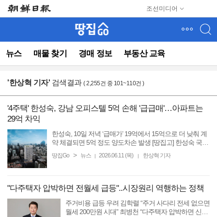
메
조선미디어
뉴
건
너
뛰
뉴스
매물 찾기
경매 정보
부동산 교육
기
(컨
텐
'
한상혁 기자
'
검색결과
( 2,255건 중 101~110건 )
츠
영
역
'4주택' 한성숙, 강남 오피스텔 5억 손해 '급급매'…아파트는
으
29억 차익
로
바
한성숙, 10일 저녁 ‘급매가’ 19억에서 15억으로 더 낮춰 계
로
약 체결되면 5억 정도 양도차손 발생 [땅집고] 한성숙 국무
총리 후보자가 강남구 역삼동 소재의 고급 오피스텔을 분
이
>
땅집Go
뉴스
2026.06.11 (목)
한상혁 기자
|
|
양가 20억원보다 5억원이 낮은 15억원에 급매로 ...
동)
"다주택자 압박하면 전월세 급등"..시장원리 역행하는 정책
주거비용 급등 우려 김학렬 “주거 사다리 전세 없으면
월세 200만원 시대” 최병천 “다주택자 압박하면 신규