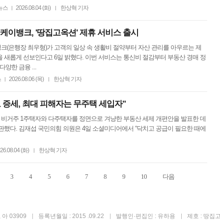
뉴스
2026.08.04 (화)
한상혁 기자
|
|
" 케이뱅크, '땅집고옥션' 제휴 서비스 출시
뱅크(은행장 최우형)가 고객의 일상 속 생활비 절약부터 자산 관리를 아우르는 제
을 새롭게 선보인다고 6일 밝혔다. 이번 서비스는 통신비 절감부터 부동산 경매 정
양한 금융 ...
스
2026.08.06 (목)
한상혁 기자
|
|
 증세, 최대 피해자는 무주택 세입자"
가 비거주 1주택자와 다주택자를 정면으로 겨냥한 부동산 세제 개편안을 발표한 데
판했다. 김재섭 국민의힘 의원은 4일 소셜미디어에서 “닥치고 공급이 필요한 때에
26.08.04 (화)
한상혁 기자
|
3
4
5
6
7
8
9
10
다음
아 03909
등록년월일 : 2015 .09.22
발행인·편집인 : 유하용
제호 : 땅집