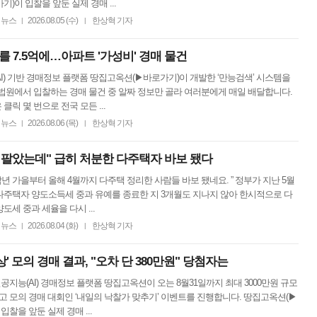
기)이 입찰을 앞둔 실제 경매 ...
뉴스
2026.08.05 (수)
한상혁 기자
|
|
를 7.5억에…아파트 '가성비' 경매 물건
I) 기반 경매정보 플랫폼 땅집고옥션(▶바로가기)이 개발한 ‘만능검색’ 시스템을
법원에서 입찰하는 경매 물건 중 알짜 정보만 골라 여러분에게 매일 배달합니다.
클릭 몇 번으로 전국 모든 ...
뉴스
2026.08.06 (목)
한상혁 기자
|
|
게 팔았는데" 급히 처분한 다주택자 바보 됐다
“작년 가을부터 올해 4월까지 다주택 정리한 사람들 바보 됐네요. ” 정부가 지난 5월
다주택자 양도소득세 중과 유예를 종료한 지 3개월도 지나지 않아 한시적으로 다
도세 중과 세율을 다시 ...
뉴스
2026.08.04 (화)
한상혁 기자
|
|
 모의 경매 결과, "오차 단 380만원" 당첨자는
공지능(AI) 경매정보 플랫폼 땅집고옥션이 오는 8월31일까지 최대 3000만원 규모
고 모의 경매 대회인 ‘내일의 낙찰가 맞추기’ 이벤트를 진행합니다. 땅집고옥션(▶
입찰을 앞둔 실제 경매 ...