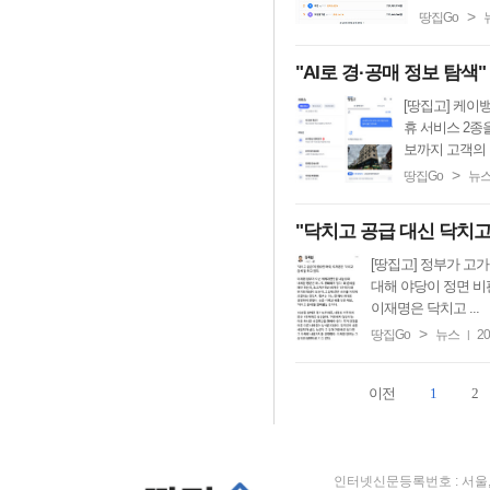
>
땅집Go
"AI로 경·공매 정보 탐색
[땅집고] 케이
휴 서비스 2종
보까지 고객의 다
>
땅집Go
뉴
"닥치고 공급 대신 닥치고
[땅집고] 정부가 고
대해 야당이 정면 비
이재명은 닥치고 ...
>
땅집Go
뉴스
20
|
이전
1
2
인터넷신문등록번호 : 서울, 