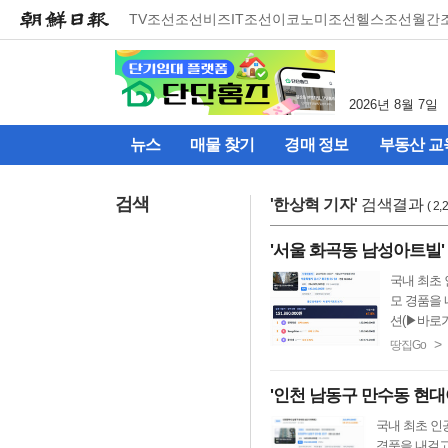
메
TV조선
조선비즈
IT조선
이코노미조선
헬스조선
월간
뉴
건
너
뛰
2026년 8월 7일
기
(컨
뉴스
매물 찾기
경매 정보
부동산 교
텐
츠
영
검색
'
한상혁 기자
'
검색결과
( 2
역
으
'서울 화곡동 남성아트빌' 
로
바
국내 최초 
로
모 경품을 
이
션(▶바로가
동)
>
땅집Go
'인천 남동구 만수동 현대아
국내 최초 인공
경품을 내걸고