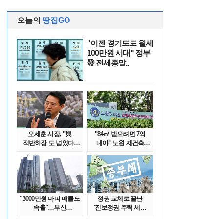
오늘의
땅집GO
"이젠 경기도도 월세
100만원 시대" 정부
發 전세종말..
오세훈 시장, "與
"84㎡ 받으려면 7억
적반하장 도 넘었다"
내야" 노원 재건축
반박한 이유는
단지서 고령 ..
"3000만원 마피 매물도
정권 교체로 끝난
속출"…부산
'진보정권 주택 세금
대단지서도 잔금..
폭탄'