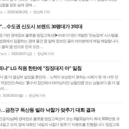
찰을 앞둔 실제 경매 ...
스
2026.08.06 (목)
한상혁 기자
|
|
다"…수도권 신도시 브랜드 30평대가 3억대
I) 기반 경매정보 플랫폼 땅집고옥션(▶바로가기)이 개발한 ‘만능검색’ 시스템을
법원에서 입찰하는 경매 물건 중 알짜 정보만 골라 여러분에게 매일 배달합니다.
클릭 몇 번으로 전국 모든 ...
뉴스
2026.08.07 (금)
한상혁 기자
|
|
죄냐" LG 직원 한탄에 "징징대지 마" 일침
 보다 좀 더 열심히 살았을 뿐인데… 노력이 보상받지 못하는 사회가 된 게 너무 안
CNS 직장인인 A씨는 “흙수저 집안에서 태어났지만 남들만큼 또는 남들보다 좀 더 열
 ...
2026.08.03 (월)
한상혁 기자
|
|
다…금천구 독산동 빌라 낙찰가 맞추기 대회 결과
인공지능(AI) 경매정보 플랫폼 땅집고옥션이 오는 8월31일까지 최대 3000만원 규
내걸고 모의 경매 대회인 ‘내일의 낙찰가 맞추기’ 이벤트를 진행합니다. 땅집고옥