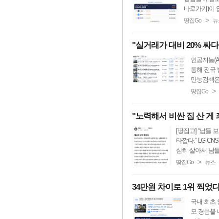
바로가기)이 입
>
땅집Go
뉴
"실거래가 대비 20% 싸
인공지능(A
통해 전국 
만능검색은 
>
땅집Go
"노력해서 비싼 집 산 게 
[땅집고] “남들
타깝다.” LG 
심히 살아서 남들이
>
땅집Go
뉴스
34만원 차이로 1위 찍었
국내 최초 
모 경품을 