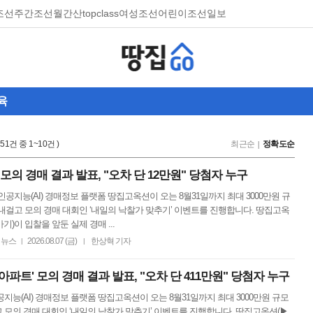
조선
주간조선
월간산
topclass
여성조선
어린이조선일보
육
,251건 중 1~10건 )
최근순
정확도순
모의 경매 결과 발표, "오차 단 12만원" 당첨자 누구
인공지능(AI) 경매정보 플랫폼 땅집고옥션이 오는 8월31일까지 최대 3000만원 규
내걸고 모의 경매 대회인 ‘내일의 낙찰가 맞추기’ 이벤트를 진행합니다. 땅집고옥
기)이 입찰을 앞둔 실제 경매 ...
뉴스
2026.08.07 (금)
한상혁 기자
|
|
파트' 모의 경매 결과 발표, "오차 단 411만원" 당첨자 누구
지능(AI) 경매정보 플랫폼 땅집고옥션이 오는 8월31일까지 최대 3000만원 규모
 모의 경매 대회인 ‘내일의 낙찰가 맞추기’ 이벤트를 진행합니다. 땅집고옥션(▶