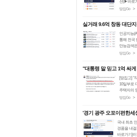
션(▶바로가
>
땅집Go
실거래 9.6억 창동 대단지
인공지능(A
통해 전국 
만능검색은 
>
땅집Go
"대통령 말 믿고 1억 싸
[땅집고] 
10일부로 
주택자의 양
>
땅집Go
'경기 광주 오포이편한세상'
국내 최초 인
경품을 내걸
바로가기)이 