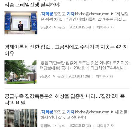
리즘,프레임전쟁 탈피해야"
/
차학봉
땅집고
기자
hbcha@chosun,com ▶ "저 빌딩
은 꽉꽉 차 있네" 공간 마법사들이 알려주는 공실 없
는 빌딩 만들기 ☞ 땅집고M ▶ 독보적인 실전형 부동
>
땅집Go
뉴스
2023.10.19 (목)
차학봉 기자
|
|
산 정보, 국내
경제이론 배신한 집값…고금리에도 주택가격 치솟는 4가지
이유
[땅집고]한국만 집값이 오르는 것은 아니다. 모기지(주
택담보대출) 금리가 20년만에 최고치인 7% 후반까지
치솟았지만, 미국의 집값은 오히려 상승세를 보이고
>
땅집Go
뉴스
2023.10.17 (화)
차학봉 기자
|
|
있다. 2%대까지 내렸던 모기지 금리가 불과 2년만에
3배 치솟는데도 ...
공급부족 집값폭등론의 허상을 입증한 나라…'집값 2차 폭
락'의 비밀
/
차학봉
땅집고
기자
hbcha@chosun.com ▶ 내 건물
하자 없이 잘 짓고 싶다면?!
>
땅집Go
뉴스
2023.10.12 (목)
차학봉 기자
|
|