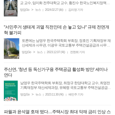
교 교수, 임미화 전주대학교 교수, 황진수 한국노인복지정책연
구소장,
차학봉
땅집고 미디어 본부장, 김광림 국토교통부 공공
>
땅집Go
뉴스
2024.02.27 (화)
김리영 기자
|
|
주택정책과장
"서민주거 생태계 괴멸 직전인데 손 놓고 있나" 규제 전면개
혁 불가피
토론에는 남영우 한국주택학회 부회장, 정호진 기획재정부 재
산세제과 사무관, 이광우 국토교통부 주택건설공급과 사무관,
이진 한국부동산개발협회 정책연구실장, 최창규 한양대학교
>
땅집Go
뉴스
2023.12.07 (목)
전현희 기자
|
|
교수,
차학봉
주산연, '청년 등 독신가구용 주택공급 활성화 방안' 세미나
연다
남영우 한국주택학회 부회장, 최창규 한양대학교 교수, 최영전
기획재정부 재산세제과장, 유혜령 국토교통부 주택건설공급과
장,
차학봉
조선일보 땅집고
기자
등이 토론에 참여한다.
>
땅집Go
뉴스
2023.11.30 (목)
배민주 기자
|
|
파월과 윤석열 호재 떴다…주택시장 최대 악재 금리 인상 스