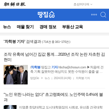
메
조선미디어
뉴
건
너
뛰
뉴스
매물 찾기
경매 정보
부동산 교육
기
(컨
텐
'
차학봉 기자
'
검색결과
( 714건 중 161~170건 )
츠
영
역
조작 유혹에 넘어간 집값 통계…2020년 조작 논란 자초한 김
으
현미
로
바
/
차학봉
땅집고
기자
hbcha@chosun.com ▶처음에 건
로
축 기획 잘못하면 예상치도 못한 수억원이 줄줄 샐 수
도 있어요! 자산 가치 높이는 건축하고 싶다면?
이
>
땅집Go
뉴스
2024.03.14 (목)
차학봉 기자
|
|
동)
"노인 위한 나라는 없다" 초고령화에도 노인주택 0.4%에 불
과
이명훈 한양대학교 도시대학원장의 사회로, 유선종 건국대학