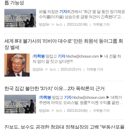
톱 가능성
파월 의장은
기자
회견에서 “최근 몇 달 동안 장기채권
수익률(이자율) 상승으로 금융 여건이 긴축됐다”고
말했다.
>
땅집Go
뉴스
2023.11.02 (목)
차학봉 기자
|
|
세계 8대 불가사의 '리비아 대수로' 만든 최원석 동아그룹 회
장 별세
/
차학봉
땅집고
기자
hbcha@chosun.com ▶ 내 건물 하
자 없이 잘 짓고 싶다면?!
>
땅집Go
뉴스
2023.10.25 (수)
차학봉 기자
|
|
한국 집값 불안한 '3가지' 이유…2차 폭락론의 근거
/
차학봉
땅집고
기자
hbcha@chosun.com ▶ 대학가
주변에 아직도 오피스텔, 원룸?! 이젠 수익률 끝판왕
코리빙하우스로!
>
땅집Go
뉴스
2023.10.24 (화)
차학봉 기자
|
|
진보도, 보수도 공격한 청와대 정책실장의 고백 "부동산포퓰