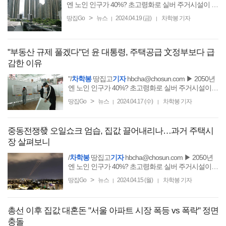
엔 노인 인구가 40%? 초고령화로 실버 주거시설이 뜬
다!
>
땅집Go
뉴스
2024.04.19 (금)
차학봉 기자
|
|
"부동산 규제 풀겠다"던 윤 대통령, 주택공급 文정부보다 급
감한 이유
"/
차학봉
땅집고
기자
hbcha@chosun.com ▶ 2050년
엔 노인 인구가 40%? 초고령화로 실버 주거시설이
뜬다!
>
땅집Go
뉴스
2024.04.17 (수)
차학봉 기자
|
|
중동전쟁發 오일쇼크 엄습, 집값 끌어내리나…과거 주택시
장 살펴보니
/
차학봉
땅집고
기자
hbcha@chosun.com ▶ 2050년
엔 노인 인구가 40%? 초고령화로 실버 주거시설이
뜬다!
>
땅집Go
뉴스
2024.04.15 (월)
차학봉 기자
|
|
총선 이후 집값 대혼돈 "서울 아파트 시장 폭등 vs 폭락" 정면
충돌