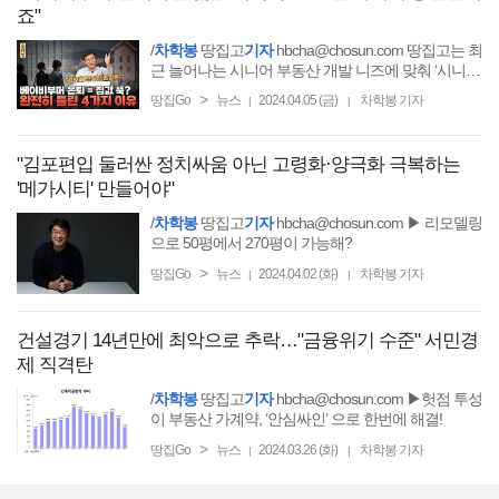
죠"
/
차학봉
땅집고
기자
hbcha@chosun.com 땅집고는 최
근 늘어나는 시니어 부동산 개발 니즈에 맞춰 ‘시니어
주거 및 케어시설 개발과 운영 전문가 과정(2기)’
>
땅집Go
뉴스
2024.04.05 (금)
차학봉 기자
|
|
"김포편입 둘러싼 정치싸움 아닌 고령화·양극화 극복하는
'메가시티' 만들어야"
/
차학봉
땅집고
기자
hbcha@chosun.com ▶ 리모델링
으로 50평에서 270평이 가능해?
>
땅집Go
뉴스
2024.04.02 (화)
차학봉 기자
|
|
건설경기 14년만에 최악으로 추락…"금융위기 수준" 서민경
제 직격탄
/
차학봉
땅집고
기자
hbcha@chosun.com ▶헛점 투성
이 부동산 가계약, ‘안심싸인’ 으로 한번에 해결!
>
땅집Go
뉴스
2024.03.26 (화)
차학봉 기자
|
|