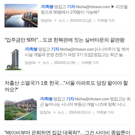
/
차학봉
땅집고
기자
hbcha@chosun.com ▶ 리모델
링으로 50평에서 270평이 가능해?
>
땅집Go
뉴스
2024.04.12 (금)
차학봉 기자
|
|
"입주금만 50억"…도쿄 한복판에 짓는 실버타운의 끝판왕
/
차학봉
땅집고
기자
hbcha@chosun.com [시니어주거 및 케어
시설 개발과 운영 전문가 과정’ 2기 모집] 땅집고는 최근 늘어
나는 시니어 부동산 개발 니즈에 맞춰
>
땅집Go
뉴스
2024.04.11 (목)
차학봉 기자
|
|
저출산 소멸국가 1호 한국…"서울 아파트도 당장 팔아야 할
까요?"
/
차학봉
땅집고
기자
hbcha@chosun.com 땅집고는 최
근 늘어나는 시니어 부동산 개발 니즈에 맞춰 ‘시니어
주거 및 케어시설 개발과 운영 전문가 과정(2기)’
>
땅집Go
뉴스
2024.04.10 (수)
차학봉 기자
|
|
"베이비부머 은퇴하면 집값 대폭락?…그건 사이비 종말론이