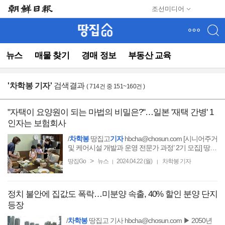
메
조선미디어
뉴
건
너
뛰
뉴스
매물 찾기
경매 정보
부동산 교육
기
(컨
텐
'
차학봉 기자
'
검색결과
( 714건 중 151~160건 )
츠
영
역
"자택이 요양원이 되는 마법의 비밀은?"…일본 '재택 간병' 1
으
인자는 보험회사
로
바
/
차학봉
땅집고
기자
hbcha@chosun.com [시니어주거
로
및 케어시설 개발과 운영 전문가 과정’ 2기 모집] 땅집
고는 최근 늘어나는 시니어 부동산 개발 니즈에 맞춰
이
>
땅집Go
뉴스
2024.04.22 (월)
차학봉 기자
|
|
동)
정치 불안에 집값도 폭락…미분양 속출, 40% 할인 분양 단지
등장
/
차학봉
땅집고 기사 hbcha@chosun.com ▶ 2050년