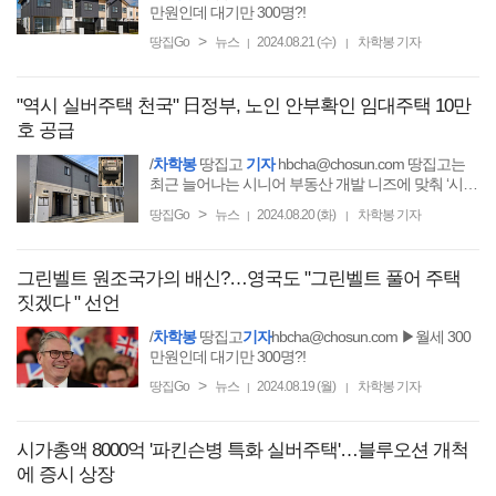
만원인데 대기만 300명?!
>
땅집Go
뉴스
2024.08.21 (수)
차학봉 기자
|
|
"역시 실버주택 천국" 日정부, 노인 안부확인 임대주택 10만
호 공급
/
차학봉
땅집고
기자
hbcha@chosun.com 땅집고는
최근 늘어나는 시니어 부동산 개발 니즈에 맞춰 ‘시니
어 주거 및 케어시설 개발과 운영 전문가 과정(3기)’을
>
땅집Go
뉴스
2024.08.20 (화)
차학봉 기자
|
|
그린벨트 원조국가의 배신?…영국도 "그린벨트 풀어 주택
짓겠다 " 선언
/
차학봉
땅집고
기자
hbcha@chosun.com ▶월세 300
만원인데 대기만 300명?!
>
땅집Go
뉴스
2024.08.19 (월)
차학봉 기자
|
|
시가총액 8000억 '파킨슨병 특화 실버주택'…블루오션 개척
에 증시 상장