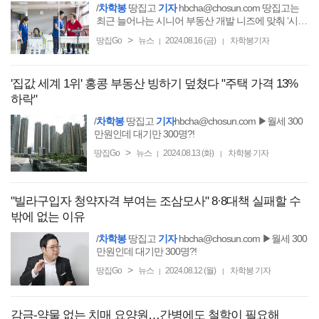
/
차학봉
땅집고
기자
hbcha@chosun.com 땅집고는
최근 늘어나는 시니어 부동산 개발 니즈에 맞춰 ‘시니
어 주거 및 케어시설 개발과 운영 전문가 과정(3기)’을
>
땅집Go
뉴스
2024.08.16 (금)
차학봉기자
|
|
'집값 세계 1위' 홍콩 부동산 빙하기 덮쳤다 "주택 가격 13%
하락"
/
차학봉
땅집고
기자
hbcha@chosun.com ▶월세 300
만원인데 대기만 300명?!
>
땅집Go
뉴스
2024.08.13 (화)
차학봉 기자
|
|
"빌라구입자 청약자격 부여는 조삼모사" 8·8대책 실패할 수
밖에 없는 이유
/
차학봉
땅집고
기자
hbcha@chosun.com ▶월세 300
만원인데 대기만 300명?!
>
땅집Go
뉴스
2024.08.12 (월)
차학봉 기자
|
|
감금-약물 없는 치매 요양원…간병에도 철학이 필요해