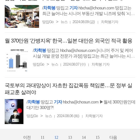
/
차학봉
땅집고
기자
hbcha@chosun.com 땅집고는
최근 늘어나는 시니어 부동산 개발 니즈에 맞춰 ‘시니
어 주거 및 케어시설 개발과 운영 전문가 과정(3기)’을
>
땅집Go
뉴스
2024.08.09 (금)
차학봉기자
|
|
월 370만원 '간병지옥' 한국…일본 대만은 외국인 적극 활용
/
차학봉
땅집고 hbcha@chosun.com [시니어 주거 및 케어
시설 개발 운영 전문가 과정] 땅집고는 최근 늘어나는 시니
어 부동산 개발 니즈에 맞춰 ‘시니어 주거
>
땅집Go
뉴스
2024.08.07 (수)
차학봉 기자
|
|
국토부의 과대망상이 자초한 집값폭등 책임론…문 정부 실
패교훈 살려야
/
차학봉
땅집고
기자
hbcha@chosun.com ▶월세 300만원인데
대기만 300명?!
>
땅집Go
뉴스
2024.08.06 (화)
차학봉기자
|
|
이전
11
12
13
14
15
다음