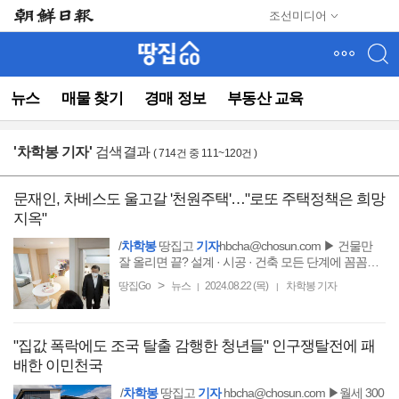
메
조선미디어
뉴
건
너
뛰
뉴스
매물 찾기
경매 정보
부동산 교육
기
(컨
텐
'
차학봉 기자
'
검색결과
( 714건 중 111~120건 )
츠
영
역
문재인, 차베스도 울고갈 '천원주택'…"로또 주택정책은 희망
으
지옥"
로
바
/
차학봉
땅집고
기자
hbcha@chosun.com ▶ 건물만
로
잘 올리면 끝? 설계 · 시공 · 건축 모든 단계에 꼼꼼한
전략이 필요해요!
이
>
땅집Go
뉴스
2024.08.22 (목)
차학봉 기자
|
|
동)
"집값 폭락에도 조국 탈출 감행한 청년들" 인구쟁탈전에 패
배한 이민천국
/
차학봉
땅집고
기자
hbcha@chosun.com ▶월세 300