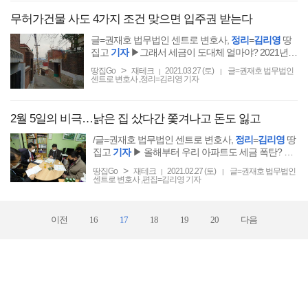
무허가건물 사도 4가지 조건 맞으면 입주권 받는다
글=권재호 법무법인 센트로 변호사,
정리
=
김리영
땅
집고
기자
▶그래서 세금이 도대체 얼마야? 2021년
전국 모든 아파트 재산세·종부세 땅집고 앱에서 공개.
>
땅집Go
재테크
2021.03.27 (토)
글=권재호 법무법인
|
|
☞클릭!
센트로 변호사 ,정리=김리영 기자
2월 5일의 비극…낡은 집 샀다간 쫓겨나고 돈도 잃고
/글=권재호 법무법인 센트로 변호사,
정리
=
김리영
땅
집고
기자
▶ 올해부터 우리 아파트도 세금 폭탄? 전
국 모든 아파트 5년치 보유세 공개. ☞땅집고 앱에서
>
땅집Go
재테크
2021.02.27 (토)
글=권재호 법무법인
|
|
확인하기!!
센트로 변호사 ,편집=김리영 기자
이전
16
17
18
19
20
다음