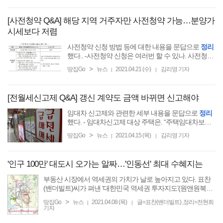
[사전청약 Q&A] 해당 지역 거주자만 사전청약 가능…분양가
시세보다 저렴
사전청약 신청 방법 등에 대한 내용을 문답으로
정리
했다.. -사전청약 신청은 여러번 할 수 있나. 사전청약
당첨 후 다른 주택의 구입 또는 일반청약(본청약) 신
>
땅집Go
뉴스
2021.04.21 (수)
김리영 기자
|
|
청이 가능한가.
[전월세신고제 Q&A] 갱신 계약도 금액 바뀌면 신고해야
임대차 신고제와 관련한 세부 내용을 문답으로
정리
했다. - 임대차신고제 대상 주택은. “주택임대차보호
법 보호 대상으로서 임대차 계약을 체결한 주택이 대
>
땅집Go
뉴스
2021.04.15 (목)
김리영 기자
|
|
상이다.
'인구 100만' 대도시 오가는 알짜…'인동선' 최대 수혜지는
부동산 시장에서 역세권의 가치가 날로 높아지고 있다. 표찬
(밴더빌트)씨가 펴낸 ‘대한민국 역세권 투자지도’(원앤원북스)
의 주요 내용을 발췌해, 역세권 투자에 앞서 반드시 알아야 할
>
땅집Go
뉴스
2021.04.08 (목)
글=표찬(밴더빌트) ,정리=전현희
|
|
지식과 현재 추진 중인 신(新) 역세권 ...
기자