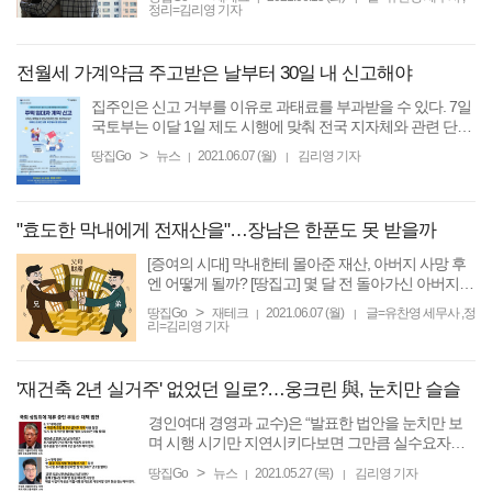
아파트 한 채를 더 구입했다. 지금까지 A씨 명의로만
정리=김리영 기자
아파트를 ...
전월세 가계약금 주고받은 날부터 30일 내 신고해야
집주인은 신고 거부를 이유로 과태료를 부과받을 수 있다. 7일
국토부는 이달 1일 제도 시행에 맞춰 전국 지자체와 관련 단체
등에도 전월세신고제 운용과 관련한 세부 내용을 총
정리
한
>
땅집Go
뉴스
2021.06.07 (월)
김리영 기자
|
|
"효도한 막내에게 전재산을"…장남은 한푼도 못 받을까
[증여의 시대] 막내한테 몰아준 재산, 아버지 사망 후
엔 어떻게 될까? [땅집고] 몇 달 전 돌아가신 아버지
장례를 치른 후 처음으로 가족 모임을 가진 A씨. 가족
>
땅집Go
재테크
2021.06.07 (월)
글=유찬영 세무사 ,정
|
|
모임에서 A씨는 깜짝 놀랄 만한 이야기를 들었다. 아
리=김리영 기자
버지가 남긴 ...
'재건축 2년 실거주' 없었던 일로?…웅크린 與, 눈치만 슬슬
경인여대 경영과 교수)은 “발표한 법안을 눈치만 보
며 시행 시기만 지연시키다보면 그만큼 실수요자들
만 혼란스러워진다”며 “법안을 발의한 더불어민주당
>
땅집Go
뉴스
2021.05.27 (목)
김리영 기자
|
|
과 정부가 책임을 지고 명확하게 입장을
정리
할