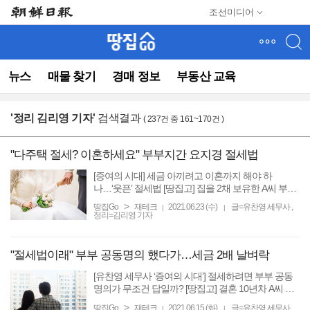
메
조선미디어
뉴
건
너
뛰
뉴스
매물 찾기
경매 정보
부동산 교육
기
(컨
텐
'
정리 김리영 기자
'
검색결과
( 237건 중 161~170건 )
츠
영
역
"다주택 절세? 이혼하세요" 부부지간 요지경 절세법
으
로
[증여의 시대] 세금 아끼려고 이혼까지 해야 하
나…‘웃픈’ 절세법 [땅집고] 집을 2채 보유한 A씨 부부
바
는 다주택자 세부담이 크게 높아져 주택 하나를 처분
로
>
땅집Go
재테크
2021.06.23 (수)
글=유찬영 세무사 ,
|
|
하려고 마음먹었다. 하지만 양도소득세 등 세금 부담
정리=김리영 기자
이
이 ...
동)
"절세법이래" 부부 공동명의 했다가…세금 2배 날벼락
[유찬영 세무사 ‘증여의 시대’] 절세하려면 부부 공동
명의가 무조건 답일까? [땅집고] 결혼 10년차 A씨 부
부는 5년 전 내 집 마련에 성공한 이후 여유 자금으로
>
땅집Go
재테크
2021.06.15 (화)
글=유찬영 세무사 ,
|
|