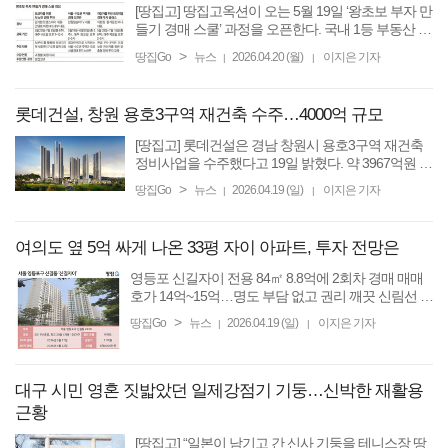
[땅집고] 땅집고옥션이 오는 5월 19일 ‘왕초보 부자 만
들기 경매 스쿨’ 과정을 오픈한다. 국내 1등 부동산 미
디어 땅집고와 경매 경력 20년이 넘는 1타 강사, 인공
>
땅집Go
뉴스
2026.04.20 (월)
이지은 기자
|
|
지능(AI) 기술로 무장한 경매 애널리스트가 왕초보도
경매 ...
롯데건설, 창원 용호3구역 재건축 수주…4000억 규모
[땅집고] 롯데건설은 경남 창원시 용호3구역 재건축
정비사업을 수주했다고 19일 밝혔다. 약 3967억원 규
모다. 창원시 성산구 용호동 67-2번지 일대에 있는 용
>
땅집Go
뉴스
2026.04.19 (일)
이지은 기자
|
|
호무학아파트를 재건축하는 사업으로 지하 4층~지
상38층, 6개 동, 총 ...
여의도 옆 5억 싸게 나온 33평 자이 아파트, 투자 전망은
영등포 신길자이 전용 84㎡ 8.8억에 2회차 경매 매매
호가 14억~15억…명도 부담 없고 권리 깨끗 신림선 서
울병무청역 가까워…여의도 출퇴근 편리 [땅집고] 서
>
땅집Go
뉴스
2026.04.19 (일)
이지은 기자
|
|
울 여의도와 가까운 영등포 신길동에서 이른바 국민
평형(전용 ...
대구 시민 영혼 짓밟았던 일제강점기 기둥…신박한 재활용
근황
[땅집고] “일본이 남기고 간 신사 기둥을 테니스장 땅