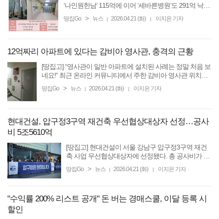
‘나인원한남’ 115억에 이어 ‘세바른병원’도 291억 낙찰
‘아파트 및 병원 건물 경매로 나머지 체불임금 전부 해
>
땅집Go
뉴스
2026.04.21 (화)
이지은 기자
|
|
결’ [땅집고] ‘568명 임금체불’ 논란에 휩싸였던 ...
12억짜리 아파트에 있다는 감비아 영사관, 충격의 근황
[땅집고] “영사관이 일반 아파트에 설치된 사례는 정말 처음 보
네요!” 최근 온라인 커뮤니티에서 주한 감비아 영사관 위치가
퍼지면서 화제를 모으고 있다. 통상 외교 업무를 담당하는 영
>
땅집Go
뉴스
2026.04.21 (화)
이지은 기자
|
|
사관이라고 하면 접근성이 좋고 ...
현대건설, 압구정3구역 재건축 우선협상대상자 선정…공사
비 5조5610억
[땅집고] 현대건설이 서울 강남구 압구정3구역 재건
축 사업 우선협상대상자에 선정됐다. 총 공사비가 5
조5610억원에 달해 서울에서도 핵심 재건축 현장으
>
땅집Go
뉴스
2026.04.21 (화)
이지은 기자
|
|
로 꼽혀온 곳이라 업계 주목이 쏠린다. 금융감독원 전
자공시시스템에 ...
"수익률 200% 리스트 공개" 돈 버는 경매스쿨, 이달 등록 시
할인