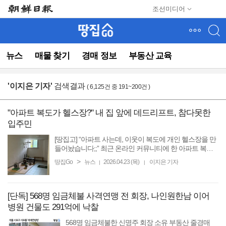
메
조선미디어
뉴
건
너
뛰
뉴스
매물 찾기
경매 정보
부동산 교육
기
(컨
텐
'
이지은 기자
'
검색결과
( 6,125건 중 191~200건 )
츠
영
역
"아파트 복도가 헬스장?" 내 집 앞에 데드리프트, 참다못한
으
입주민
로
바
[땅집고] “아파트 사는데, 이웃이 복도에 개인 헬스장을 만
로
들어놨습니다;;” 최근 온라인 커뮤니티에 한 아파트 복도
에 등장한 ‘미니 헬스장’ 사진이 퍼지면서 화제를 몰고 있
이
>
땅집Go
뉴스
2026.04.23 (목)
이지은 기자
|
|
다. 사진에 따르면 입주민 A씨가 집 앞 복도 ...
동)
[단독] 568명 임금체불 사격연맹 전 회장, 나인원한남 이어
병원 건물도 291억에 낙찰
568명 임금체불한 신명주 회장 소유 부동산 줄경매