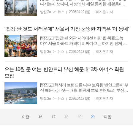
다지는데 쓰다니, 세상에서 제일 통쾌한 재활용이네
요!” 대구시에서 가장 오래된 공원은 ‘달성공원’이다.
>
땅집Go
뉴스
2026.04.19 (일)
이지은 기자
|
|
대구 도심 한복판 입지인 만큼 접근성이 좋고, 공원
안에 ...
"집값 싼 것도 서러운데" 서울서 가장 뚱뚱한 지역은 '이 동네'
[땅집고] “집값 싼 외곽 지역에선 비만 될 확률도 높
다?” 서울 아파트 가격이 비싸다고는 하지만 전체 자
치구 25곳 집값을 보면 격차가 제법 뚜렷하다. 이른바
>
땅집Go
뉴스
2026.04.17 (금)
이지은 기자
|
|
‘강남3구’로 묶여 상급지로 통하는 서초구 반포동에
선 ...
오는 10월 문 여는 ‘반얀트리 부산 해운대’ 2차 아너스 회원
모집
[땅집고] 럭셔리 브랜드를 다수 보유한 반얀그룹이 부
산 해운대에 짓는 대형 회원제 호텔 ‘반얀트리 부산
해운대’에 대한 2차 아너스 회원을 모집한다. 반얀트
>
땅집Go
뉴스
2026.04.17 (금)
이지은 기자
|
|
리(Banyan Tree)는 싱가포르에 본사를 둔 반얀그룹
(Banyan Group)이 ...
이전
16
17
18
19
20
다음