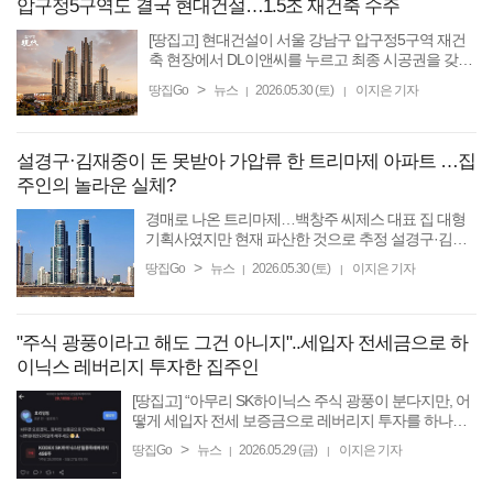
압구정5구역도 결국 현대건설…1.5조 재건축 수주
[땅집고] 현대건설이 서울 강남구 압구정5구역 재건
축 현장에서 DL이앤씨를 누르고 최종 시공권을 갖게
됐다. 현대건설이 앞서 압구정2·3구역을 수주한 데
>
땅집Go
뉴스
2026.05.30 (토)
이지은 기자
|
|
이어 5구역까지 시공하기로 하면서, 압구정 일대가
본격 현대 브랜드 ...
설경구·김재중이 돈 못받아 가압류 한 트리마제 아파트 …집
주인의 놀라운 실체?
경매로 나온 트리마제…백창주 씨제스 대표 집 대형
기획사였지만 현재 파산한 것으로 추정 설경구·김재
중도 가압류…세금도 못내 압류 [땅집고] 서울 성동구
>
땅집Go
뉴스
2026.05.30 (토)
이지은 기자
|
|
성수동 일대 대표 고가 주상복합으로 통하는 ‘트리마
제’가 ...
"주식 광풍이라고 해도 그건 아니지"..세입자 전세금으로 하
이닉스 레버리지 투자한 집주인
[땅집고] “아무리 SK하이닉스 주식 광풍이 분다지만, 어
떻게 세입자 전세 보증금으로 레버리지 투자를 하나요?
전세 사기가 벌어질까봐 무섭네요.” 최근 SK하이닉스
>
땅집Go
뉴스
2026.05.29 (금)
이지은 기자
|
|
주가가 매일 사상 최고치를 경신하고 있다. 지난해 ...