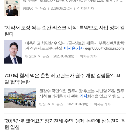
료 부동산 토크쇼가 열린다. 한성건설은 이달 12일 오후 7시부
터 9시까지 천안 한들문화센터 이벤트홀에서 ‘2026년 천안·아
>
땅집Go
뉴스
2026.06.02 (화)
이지은 기자
|
|
산 부동산시장 전망’을 주제로 ...
"계약서 도장 찍는 순간 리스크 시작" 특약으로 사업 성패 갈
린다
예측하고 차단할 수 있다. /글=신보연 세종대 부동산AI융합학
과 전공지도교수, 편집=
이지은 기자
leejin0506@chosun.com
>
땅집Go
뉴스
2026.06.02 (화)
이지은 기자
|
|
7000억 혈세 먹은 춘천 레고랜드가 원주 개발 걸림돌?…비
밀 협약 논란
원강수 국민의힘 원주시장 후보는 지난달 26일 원주
시청 브리핑룸에서 관련
기자
회견을 열고 “강원도가
과거 레고랜드 건립 당시 외국 기업과 체결했던 비밀
>
땅집Go
뉴스
2026.06.02 (화)
이지은 기자
|
|
협약 때문에 원주의 어린이들을
"20년간 뭐했어요?" 장기전세 주민 '생떼' 논란에 삼성전자 직
원 일침