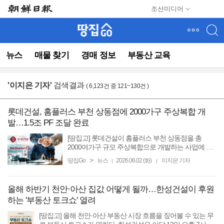
메
조선미디어
뉴
건
너
뛰
뉴스
매물 찾기
경매 정보
부동산 교육
기
(컨
텐
'
이지은 기자
'
검색결과
( 6,123건 중 121~130건 )
츠
영
역
롯데건설, 홈플러스 부천 상동점에 2000가구 주상복합 개
으
발…1.5조 PF 조달 완료
로
바
[땅집고] 롯데건설이 홈플러스 부천 상동점을 총
로
2000여가구 규모 주상복합으로 개발하는 사업에 대
한 프로젝트파이낸싱(PF) 금융 약정을 최종 마무리
이
>
땅집Go
뉴스
2026.06.02 (화)
이지은 기자
|
|
했다. 이번 약정은 키움증권 주관으로 우리투자증권,
동)
대신증권, 삼성증권, ...
올해 하반기 천안·아산 집값 어떻게 될까…한성건설이 후원
하는 '부동산 토크쇼' 열려
[땅집고] 올해 천안·아산 부동산 시장 흐름을 짚어볼 수 있는 무