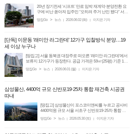
20년 장기전세 ‘시프트’ 만료 임박 재계약·분양전환 요
구에 비난 쏟아져 입주민 “오히려 주거 난민 됐다” 서울
시 책임론 [땅집고] “20년 전 공공이 정한 자립의 사다
>
땅집Go
뉴스
2026.06.02 (화)
이지은 기자
|
|
리, 장기전세 제도가 지금의 벼랑 끝을 만들었습니다. ...
[단독] 이문동 '래미안 라그란데' 12가구 입찰방식 분양…19
세 이상 누구나
[땅집고] 서울 동북권 대장주로 떠오른 ‘래미안 라그란데’에서
보류지 12가구가 등장한다. 공급 가격은 59㎡(25평) 기준 13
억5000만원, 84㎡(34평) 기준 16억5000만원 등으로 책정됐
>
땅집Go
뉴스
2026.06.01 (월)
이지은 기자
|
|
다. 지난달 최초 분양가 수준으로 공급해 5억원 ...
삼성물산, 4400억 규모 신반포19·25차 통합 재건축 시공권
따내
[땅집고] 삼성물산이 포스코이앤씨를 누르고 공사비
4400억원 규모 서울 서초구 신반포19·25차 통합 재
건축 시공권을 따냈다. 30일 정비업계에 따르면 신
>
땅집Go
뉴스
2026.05.30 (토)
이지은 기자
|
|
반포19·25차 통합 재건축 조합은 이날 서울교육대학
교 종합문화관에서 ...