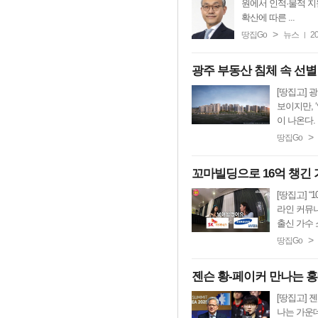
원에서 인적·물적 지
확산에 따른 ...
>
땅집Go
뉴스
20
|
광주 부동산 침체 속 선별
[땅집고] 
보이지만, 
이 나온다. 
>
땅집Go
꼬마빌딩으로 16억 챙긴 
[땅집고] 
라인 커뮤
출신 가수 소
>
땅집Go
젠슨 황-페이커 만나는 홍대
[땅집고] 
나는 가운데