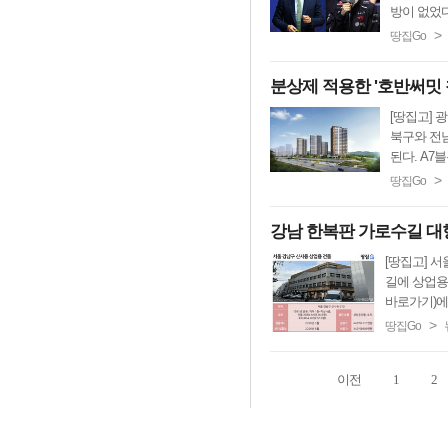
방이 없었다
>
땅집Go
분상제 적용한 '호반써밋 
[땅집고] 
북구와 전남
된다. A7블
>
땅집Go
강남 한복판 가로수길 대형
[땅집고] 
길에 상업용
바로가기)에 
>
땅집Go
이전
1
2