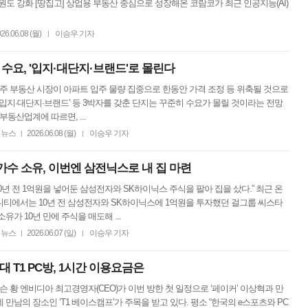
원도 강화 [땅집고] 상업용 부동산 중심으로 성장해온 코람코가 최근 인공지능(AI)
26.06.08 (월)
이승우 기자
|
 수요, '입지·대단지·브랜드'로 몰린다
광주 부동산 시장이 아파트 입주 물량 집중으로 한동안 가격 조정 등 위축될 것으로
‘입지·대단지·브랜드’ 등 3박자를 갖춘 단지는 꾸준히 수요가 몰릴 것이라는 전망
부동산업계에 따르면, ...
뉴스
2026.06.08 (월)
이승우 기자
|
|
가수 소유, 이번엔 삼전닉스로 내 집 마련
“10년 전 1억원을 넣어둔 삼성전자와 SK하이닉스 주식을 팔아 집을 샀다.” 최근 온
니티에서는 10년 전 삼성전자와 SK하이닉스에 1억원을 투자했던 걸그룹 씨스타
유가 10년 만에 주식을 매도해 ...
뉴스
2026.06.07 (일)
이승우 기자
|
|
 T1 PC방, 1시간 이용요금은
젠슨 황 엔비디아 최고경영자(CEO)가 이번 방한 첫 일정으로 ‘페이커’ 이상혁과 만
 만남의 장소인 ‘T1 베이스캠프’가 주목을 받고 있다. 평소 “한국의 e스포츠와 PC