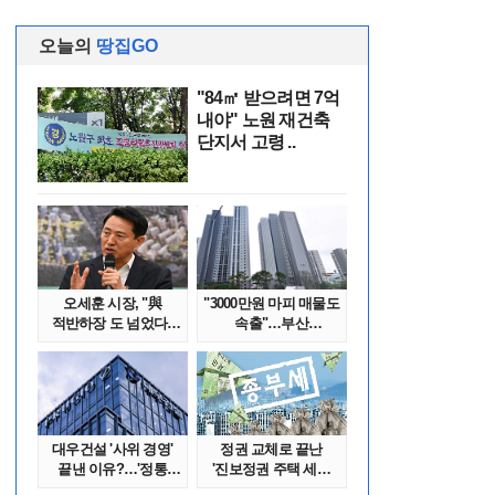
오늘의
땅집GO
"84㎡ 받으려면 7억
내야" 노원 재건축
단지서 고령 ..
오세훈 시장, "與
"3000만원 마피 매물도
적반하장 도 넘었다"
속출"…부산
반박한 이유는
대단지서도 잔금..
대우건설 '사위 경영'
정권 교체로 끝난
끝낸 이유?…'정통
'진보정권 주택 세금
대우맨' 사..
폭탄'