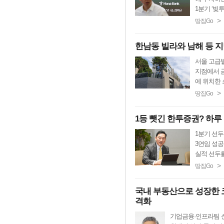
1분기 ‘빚투’
>
땅집Go
한남동 빌라와 남해 등 지
서울 고급빌
지점에서 금
에 위치한 
>
땅집Go
1등 뺏긴 한투증권? 하루
1분기 선두
3연임 성공
실적 선두를
>
땅집Go
국내 부동산으로 성장한 
격화
기업금융·인프라팀 신설