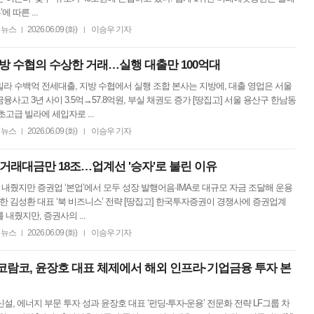
에 따른 ...
뉴스
2026.06.09 (화)
이승우 기자
|
|
방 수협의 수상한 거래…실행 대출만 100억대
라 수백억 전세대출, 지방 수협에서 실행 조합 본사는 지방에, 대출 영업은 서울
융사고 3년 사이 3.5억→57.8억원, 부실 채권도 증가 [땅집고] 서울 용산구 한남동
초고급 빌라에 세입자로 ...
뉴스
2026.06.09 (화)
이승우 기자
|
|
 거래대금만 18조…업계선 '승자'로 불린 이유
 내줬지만 증권업 ‘본업’에서 모두 성장 발행어음·IMA로 대규모 자금 조달해 운용
한 김성환 대표 ‘북 비즈니스’ 전략 [땅집고] 한국투자증권이 경쟁사에 증권업계
 내줬지만, 증권사의 ...
뉴스
2026.06.09 (화)
이승우 기자
|
|
코람코, 윤장호 대표 체제에서 해외 인프라·기업금융 투자 본
, 에너지 부문 투자 성과 윤장호 대표 ‘펀딩-투자-운용’ 전문화 전략 LF그룹 차