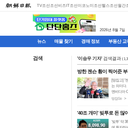
메
TV조선
조선비즈
IT조선
이코노미조선
헬스조선
월간
뉴
건
너
뛰
2026년 8월 7일
기
(컨
뉴스
매물 찾기
경매 정보
부동산 교
텐
츠
영
검색
'
이승우 기자
'
검색결과
( 1
역
으
방한 젠슨 황이 찍어준 부
로
바
[땅집고] 
로
는 의미다.
이
엔비디아 CE
동)
>
땅집Go
'40조 개미' 빚투로 돈 많이
‘빚투’ 약
에 투자하는