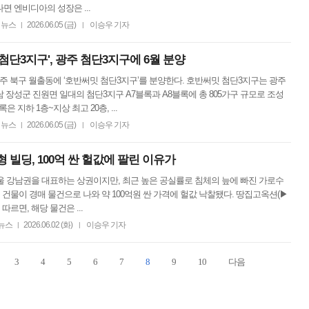
면 엔비디아의 성장은 ...
뉴스
2026.06.05 (금)
이승우 기자
|
|
첨단3지구', 광주 첨단3지구에 6월 분양
광주 북구 월출동에 ‘호반써밋 첨단3지구’를 분양한다. 호반써밋 첨단3지구는 광주
 장성군 진원면 일대의 첨단3지구 A7블록과 A8블록에 총 805가구 규모로 조성
록은 지하 1층~지상 최고 20층, ...
뉴스
2026.06.05 (금)
이승우 기자
|
|
 빌딩, 100억 싼 헐값에 팔린 이유가
서울 강남권을 대표하는 상권이지만, 최근 높은 공실률로 침체의 늪에 빠진 가로수
 건물이 경매 물건으로 나와 약 100억원 싼 가격에 헐값 낙찰됐다. 땅집고옥션(▶
따르면, 해당 물건은 ...
뉴스
2026.06.02 (화)
이승우 기자
|
|
3
4
5
6
7
8
9
10
다음