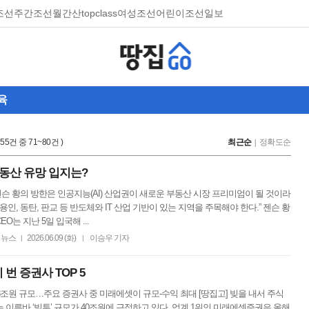
조선
주간조선
월간산
topclass
여성조선
어린이조선일보
육
,355건 중 71~80건 )
최근순
정확도순
동산 유망 입지는?
“젠슨 황의 방한은 인공지능(AI) 산업권이 새로운 부동산 시장 프리미엄이 될 것이라
 용인, 동탄, 판교 등 반도체와 IT 산업 기반이 있는 지역을 주목해야 한다.” 젠슨 황
O는 지난 5일 입국해 ...
뉴스
2026.06.09 (화)
이승우 기자
|
|
 번 증권사 TOP 5
 38조원 규모…주요 증권사 중 미래에셋이 규모-수익 최대 [땅집고] 빚을 내서 주식
 이른바 ‘빚투’ 규모가 40조원에 근접하고 있다. 업계 1위인 미래에셋증권은 올해