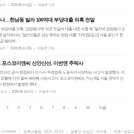
뉴스
2026.06.14 (일)
이승우 기자
|
|
줬나…한남동 빌라 100억대 부당대출 의혹 전말
 부당대출 의혹, ‘감정평가액’ 의견 엇갈려 대출 내준 수협 측 “절차와 감정평가 모
명 일각에서는 “일반인들은 상상 못하는 편법 대출” 지적 [땅집고] 서울 용산구 한
 빌라에 ...
뉴스
2026.06.11 (목)
이승우 기자
|
|
째…포스코이앤씨 신안산선, 이번엔 추락사
신안산선 공사 현장에서 또 다시 하청업체 노동자가 사망하는 사고가 발생했다. 지
 12월에 이어 벌써 세번째 사망사고다. 포스코이앤씨는 지난 9일 서울 관악구 신
현장에서 발생한 30대 ...
뉴스
2026.06.10 (수)
이승우 기자
|
|
3
4
5
6
7
8
9
10
다음
아 03909
등록년월일 : 2015 .09.22
발행인·편집인 : 유하용
제호 : 땅집