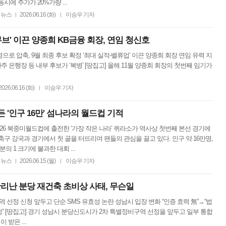
시에 주가가 20%가량 ...
뉴스
2026.06.16 (화)
이승우 기자
|
|
브' 이끈 양종희 KB금융 회장, 연임 청신호
명으로 압축, 9월 최종 후보 확정 ‘최대 실적-밸류업’ 이끈 양종희 회장 연임 유력 지
 은행장 등 내부 후보가 ‘복병’ [땅집고] 올해 11월 양종희 회장의 첫번째 임기가
2026.06.16 (화)
이승우 기자
|
 '인구 16만' 섬나라의 월드컵 기적
2026 북중미월드컵에 출전한 ‘가장 작은 나라’ 퀴라소가 역사상 첫번째 본선 경기에
축구 강국과 경기에서 첫 골을 터뜨리며 팬들의 관심을 끌고 있다. 인구 약 16만명,
의 1 크기에 불과한 대회 ...
뉴스
2026.06.15 (월)
이승우 기자
|
|
난리난 분당 재건축 초비상 사태, 무슨일
 선정 신청 앞두고 단순 SMS 유효성 논란 성남시 입장 변화 “인증 효력 無”→“법
정” [땅집고] 경기 성남시 분당신도시가 2차 특별정비구역 선정을 앞두고 일부 통합
 받은 ...