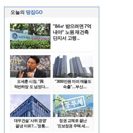
오늘의
땅집GO
"84㎡ 받으려면 7억
내야" 노원 재건축
단지서 고령 ..
오세훈 시장, "與
"3000만원 마피 매물도
적반하장 도 넘었다"
속출"…부산
반박한 이유는
대단지서도 잔금..
대우건설 '사위 경영'
정권 교체로 끝난
끝낸 이유?…'정통
'진보정권 주택 세금
대우맨' 사..
폭탄'