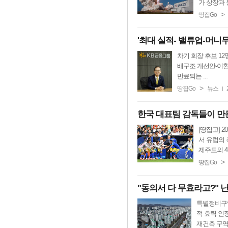
가 상장과 동
>
땅집Go
'최대 실적- 밸류업-머니무
차기 회장 후보 12
배구조 개선안-이환주
만료되는 ...
>
땅집Go
뉴스
|
한국 대표팀 감독들이 만든
[땅집고] 
서 유럽의 
제주도의 4분
>
땅집Go
"동의서 다 무효라고?" 
특별정비구역
적 효력 인
재건축 구역이