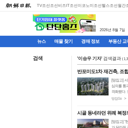
메
TV조선
조선비즈
IT조선
이코노미조선
헬스조선
월간
뉴
건
너
뛰
2026년 8월 7일
기
(컨
뉴스
매물 찾기
경매 정보
부동산 교
텐
츠
영
검색
'
이승우 기자
'
검색결과
( 1
역
으
반포미도1차 재건축, 조합
로
바
[땅집고] 
로
심의를 통과
이
격화됐다. 
동)
>
땅집Go
시골 동네라던 위례 복정의
[땅집고]
가 달라질 