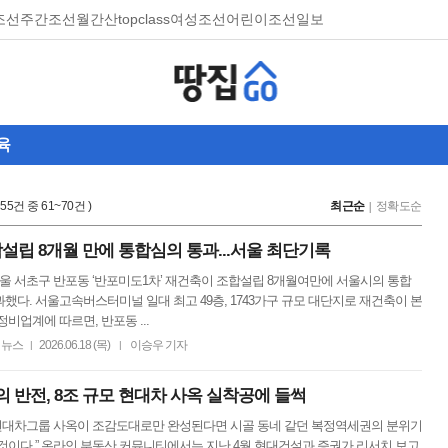
조선
주간조선
월간산
topclass
여성조선
어린이조선일보
육
,355건 중 61~70건 )
최근순
정확도순
설립 8개월 만에 통합심의 통과...서울 최단기록
서울 서초구 반포동 ‘반포미도1차’ 재건축이 조합설립 8개월여만에 서울시의 통합
했다. 서울고속버스터미널 일대 최고 49층, 1743가구 규모 대단지로 재건축이 본
정비업계에 따르면, 반포동 ...
뉴스
2026.06.18 (목)
이승우 기자
|
|
 반전, 8조 규모 현대차 사옥 실착공에 들썩
 “현대차그룹 사옥이 조감도대로만 완성된다면 시골 동네 같던 복정역세권의 분위기
것이다.” 온라인 부동산 커뮤니티에서는 지난 4월 현대건설과 증권가 리서치 보고