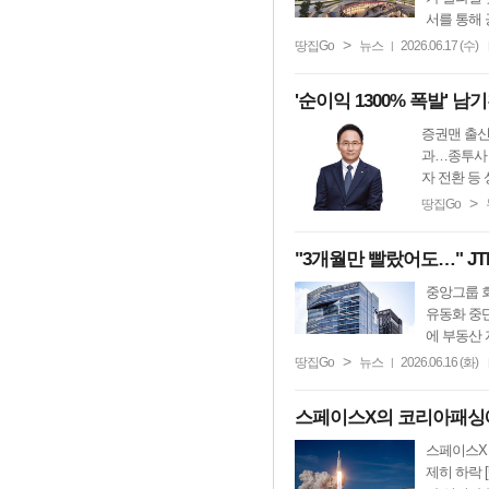
서를 통해 
>
땅집Go
뉴스
2026.06.17 (수)
|
'순이익 1300% 폭발' 
증권맨 출신 
과…종투사 
자 전환 등 
>
땅집Go
"3개월만 빨랐어도…" JT
중앙그룹 회
유동화 중단
에 부동산 자
>
땅집Go
뉴스
2026.06.16 (화)
|
스페이스X의 코리아패싱에
스페이스X 
제히 하락 