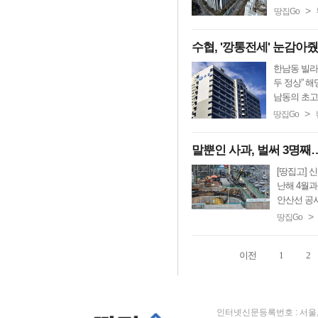
>
땅집Go
수협, '깡통전세' 눈감아
한남동 빌라
두 정상” 해
남동의 초고급
>
땅집Go
말뿐인 사과, 벌써 3명
[땅집고] 
난해 4월과
안산선 공사 
>
땅집Go
이전
1
2
인터넷신문등록번호 : 서울, 