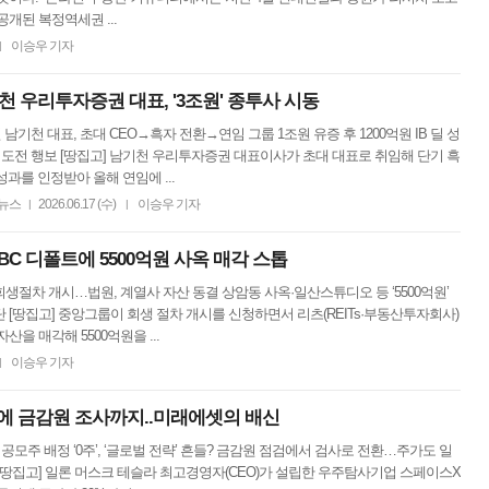
공개된 복정역세권 ...
이승우 기자
|
남기천 우리투자증권 대표, '3조원' 종투사 시동
남기천 대표, 초대 CEO→흑자 전환→연임 그룹 1조원 유증 후 1200억원 IB 딜 성
도전 행보 [땅집고] 남기천 우리투자증권 대표이사가 초대 대표로 취임해 단기 흑
성과를 인정받아 올해 연임에 ...
뉴스
2026.06.17 (수)
이승우 기자
|
|
BC 디폴트에 5500억원 사옥 매각 스톱
생절차 개시…법원, 계열사 자산 동결 상암동 사옥·일산스튜디오 등 ‘5500억원’
 [땅집고] 중앙그룹이 회생 절차 개시를 신청하면서 리츠(REITs·부동산투자회사)
산을 매각해 5500억원을 ...
이승우 기자
|
 금감원 조사까지..미래에셋의 배신
공모주 배정 ‘0주’, ‘글로벌 전략’ 흔들? 금감원 점검에서 검사로 전환…주가도 일
[땅집고] 일론 머스크 테슬라 최고경영자(CEO)가 설립한 우주탐사기업 스페이스X