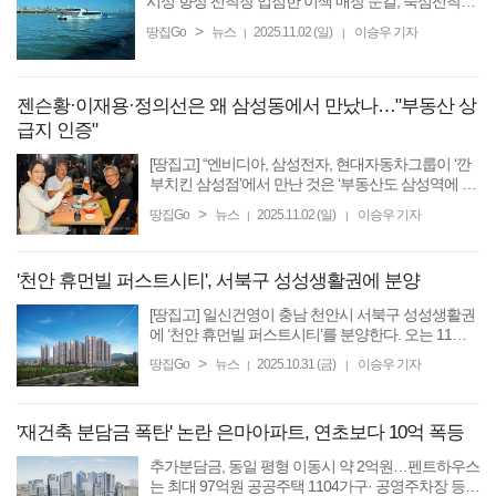
시성 향상 선착장 입점한 이색 매장 눈길, 뚝섬선착장
에는 ‘성수동 핫플 LP카페’ [땅집고] 지난 1일 서울 강
>
땅집Go
뉴스
2025.11.02 (일)
이승우 기자
|
|
서구 가양동 9호선 양천향교역에서 내려 한강변을 향
해 약 ...
젠슨황·이재용·정의선은 왜 삼성동에서 만났나…"부동산 상
급지 인증"
[땅집고] “엔비디아, 삼성전자, 현대자동차그룹이 ‘깐
부치킨 삼성점’에서 만난 것은 ‘부동산도 삼성역에 가
까운 곳으로 사야 한다는 ‘상급지 인증서’다.” 국내 최
>
땅집Go
뉴스
2025.11.02 (일)
이승우 기자
|
|
대 부동산커뮤니티 ‘부동산스터디’에서도 글로벌 ...
'천안 휴먼빌 퍼스트시티', 서북구 성성생활권에 분양
[땅집고] 일신건영이 충남 천안시 서북구 성성생활권
에 ‘천안 휴먼빌 퍼스트시티’를 분양한다. 오는 11월 4
일 당첨자를 발표하고 16일부터 18일까지 3일간 정
>
땅집Go
뉴스
2025.10.31 (금)
이승우 기자
|
|
당계약을 진행한다. 이 단지는 지하 3층~지상 33층,
총 12개 동, ...
'재건축 분담금 폭탄' 논란 은마아파트, 연초보다 10억 폭등
추가분담금, 동일 평형 이동시 약 2억원…펜트하우스
는 최대 97억원 공공주택 1104가구· 공영주차장 등