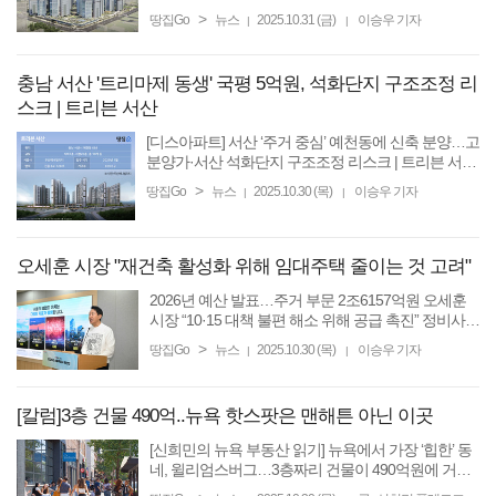
갈등 요소에도 8억~11억원 시세 상승 [땅집고] 서울
>
땅집Go
뉴스
2025.10.31 (금)
이승우 기자
|
|
강남 재건축의 대명사로 불리는 대치동 ‘은마아파
트’(☞단지정보 ...
충남 서산 '트리마제 동생' 국평 5억원, 석화단지 구조조정 리
스크 | 트리븐 서산
[디스아파트] 서산 ‘주거 중심’ 예천동에 신축 분양…고
분양가·서산 석화단지 구조조정 리스크 | 트리븐 서산
[땅집고] 한국토지신탁이 시행하고 두산에너빌리티가
>
땅집Go
뉴스
2025.10.30 (목)
이승우 기자
|
|
시공하는 충남 서산시 예천동 ‘트리븐 서산’이 ...
오세훈 시장 "재건축 활성화 위해 임대주택 줄이는 것 고려"
2026년 예산 발표…주거 부문 2조6157억원 오세훈
시장 “10·15 대책 불편 해소 위해 공급 촉진” 정비사업
활성화 위해 임대주택 축소도 시사 [땅집고] “10·15 대
>
땅집Go
뉴스
2025.10.30 (목)
이승우 기자
|
|
책으로 집을 살 수도, 팔 수도 없느 상황이 됐는데, 서
울시 ...
[칼럼]3층 건물 490억..뉴욕 핫스팟은 맨해튼 아닌 이곳
[신희민의 뉴욕 부동산 읽기] 뉴욕에서 가장 ‘힙한’ 동
네, 윌리엄스버그…3층짜리 건물이 490억원에 거래
[땅집고] 2019년 미국의 유명 커피 브랜드 ‘블루보