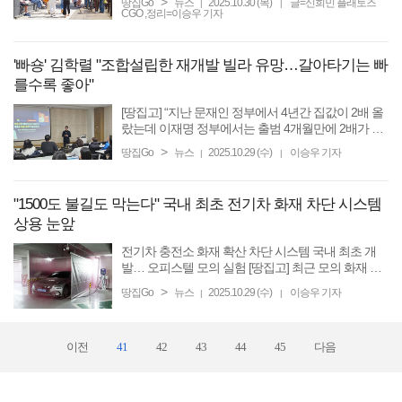
>
땅집Go
뉴스
2025.10.30 (목)
글=신희민 플래토즈
|
|
틀’이 서울 성동구 성수동에 국내 1호점을 열며 큰 화
CGO ,정리=이승우 기자
제를 ...
'빠숑' 김학렬 "조합설립한 재개발 빌라 유망…갈아타기는 빠
를수록 좋아"
[땅집고] “지난 문재인 정부에서 4년간 집값이 2배 올
랐는데 이재명 정부에서는 출범 4개월만에 2배가 됐
다. 부동산 공급 대책을 발표하긴 했지만, 2030년까
>
땅집Go
뉴스
2025.10.29 (수)
이승우 기자
|
|
지 새로운 공급이 없다는 것은 확정적이다. 중장기적
으로 시세가 ...
"1500도 불길도 막는다" 국내 최초 전기차 화재 차단 시스템
상용 눈앞
전기차 충전소 화재 확산 차단 시스템 국내 최초 개
발… 오피스텔 모의 실험 [땅집고] 최근 모의 화재 실
험을 진행한 경기도 시흥시 신천동 신축 오피스텔 ‘시
>
땅집Go
뉴스
2025.10.29 (수)
이승우 기자
|
|
흥 신천역 해링턴타워 709’. 주차장에 설치한 센서에
연기가 ...
이전
41
42
43
44
45
다음