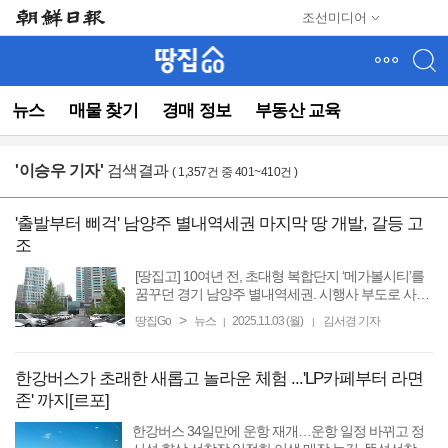
메
조선미디어
뉴
건
너
뛰
뉴스
매물 찾기
경매 정보
부동산 교육
기
(컨
텐
'
이승우 기자
'
검색결과
( 1,357건 중 401~410건 )
츠
영
역
'출발부터 삐걱' 남양주 별내역세권 마지막 땅 개발, 갈등 고
으
조
로
바
[땅집고] 10여년 전, 초대형 복합단지 ‘메가볼시티’를
로
꿈꾸던 경기 남양주 별내역세권. 시행사 부도로 사업
이 엎어진 여파로 사실상 베드타운이 됐다. 최근에는
이
>
땅집Go
뉴스
2025.11.03 (월)
김서경 기자
|
|
마지막 부지 개발을 놓고 사업시행자 화이트코리아
동)
와 일대 ...
한강버스가 초래한 새롭고 놀라운 체험 ...'LP카페부터 라면
존' 까지[르포]
한강버스 34일만에 운항 재개…운항 일정 바뀌고 정