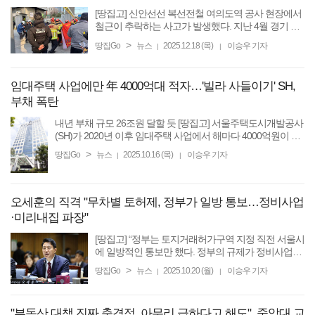
[땅집고] 신안선선 복선전철 여의도역 공사 현장에서
철근이 추락하는 사고가 발생했다. 지난 4월 경기 광
명시에서 신안산선 공사 현장 사고가 발생한 지 약 8
>
땅집Go
뉴스
2025.12.18 (목)
이승우 기자
|
|
개월 만이다. 광명 사고 조사가 끝나기도 전에 추가
사고가 발생해 ...
임대주택 사업에만 年 4000억대 적자…'빌라 사들이기' SH,
부채 폭탄
내년 부채 규모 26조원 달할 듯 [땅집고] 서울주택도시개발공사
(SH)가 2020년 이후 임대주택 사업에서 해마다 4000억원이 넘
는 적자를 내면서 재무 건전성에 빨간불이 켜졌다. 지난해 20조
>
땅집Go
뉴스
2025.10.16 (목)
이승우 기자
|
|
원을 넘긴 SH 부채는 2년 후인 2027년엔 ...
오세훈의 직격 "무차별 토허제, 정부가 일방 통보…정비사업
·미리내집 파장"
[땅집고] “정부는 토지거래허가구역 지정 직전 서울시
에 일방적인 통보만 했다. 정부의 규제가 정비사업에
미칠 파장을 검토하고 있다. 신혼부부를 위한 ‘미리
>
땅집Go
뉴스
2025.10.20 (월)
이승우 기자
|
|
내 집’이 대출 규제 영향으로 사전 포기자가 늘어났
다.” ...
"부동산 대책 진짜 충격적, 아무리 급하다고 해도"..중앙대 교