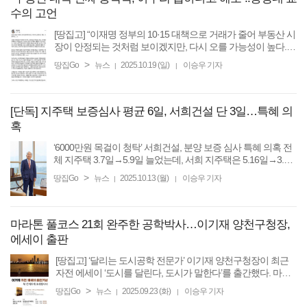
수의 고언
[땅집고] “이재명 정부의 10·15 대책으로 거래가 줄어 부동산 시
장이 안정되는 것처럼 보이겠지만, 다시 오를 가능성이 높다.
이제는 수요 억제보다는 수요 분산 정책이 필요하다. 지방 청년
>
땅집Go
뉴스
2025.10.19 (일)
이승우 기자
|
|
유입정책이 실현 가능한 단기적인 ...
[단독] 지주택 보증심사 평균 6일, 서희건설 단 3일…특혜 의
혹
‘6000만원 목걸이 청탁’ 서희건설, 분양 보증 심사 특혜 의혹 전
체 지주택 3.7일→5.9일 늘었는데, 서희 지주택은 5.16일→3.3
일로 단축 [땅집고] 지역주택조합 사업으로 몸집을 키워온 서희
>
땅집Go
뉴스
2025.10.13 (월)
이승우 기자
|
|
건설이 분양 보증 심사에서 특혜를 ...
마라톤 풀코스 21회 완주한 공학박사…이기재 양천구청장,
에세이 출판
[땅집고] ‘달리는 도시공학 전문가’ 이기재 양천구청장이 최근
자전 에세이 ‘도시를 달린다, 도시가 말한다’를 출간했다. 마라
톤 풀코스를 21회 완주한 러너이자 도시공학 전문가로서 정체
>
땅집Go
뉴스
2025.09.23 (화)
이승우 기자
|
|
성을 담은 책이다. 이 구청장은 ...