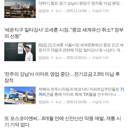
대하기 힘든 경기 성남시 분당구 정자동 ‘더샵 분당티
에르원’ 청약이 세자릿수 경쟁률로 마감했다. 조성된
>
땅집Go
뉴스
2025.11.13 (목)
이승우 기자
|
|
지 30년이 넘은 신도시의 구축 아파트에 대한 리모델
링, ...
'세운지구 일타강사' 오세훈 시장, "종묘 세계유산 취소? 정부
의 선동"
[땅집고] 오세훈 서울시장 세계문화유산 종묘 인근 세
운지구 개발과 관련해 직접 ‘일타강사’로 나섰다. 개발
추진 과정과 계획을 비롯해 종묘의 세계문화유산 등
>
땅집Go
뉴스
2025.12.03 (수)
이승우 기자
|
|
재 취소 우려를 직접 언급하며 오해를 해소하고자 했
다. ...
'전주의 강남'서 이마트 영업 중단…전기요금 2.3억 미납 후
잠적
박혜숙 전주시의원과 에코시티 아파트입주민들은
기
자
회견을 통해 이마트 측에 “DK몰을 인수하거나 안
정적 운영권 확보 같은 근본적 방안을 검토해 주길 바
>
땅집Go
뉴스
2025.12.18 (목)
이승우 기자
|
|
란다”고 요구했다.
또 포스코이앤씨…8개월 만에 신안산선 악몽 재발, 개통 시
기 기약 없다