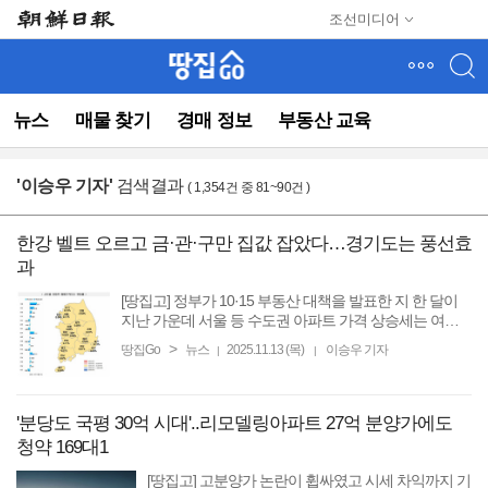
메
조선미디어
뉴
건
너
뛰
뉴스
매물 찾기
경매 정보
부동산 교육
기
(컨
텐
'
이승우 기자
'
검색결과
( 1,354건 중 81~90건 )
츠
영
역
한강 벨트 오르고 금·관·구만 집값 잡았다…경기도는 풍선효
으
과
로
바
[땅집고] 정부가 10·15 부동산 대책을 발표한 지 한 달이
로
지난 가운데 서울 등 수도권 아파트 가격 상승세는 여전
히 꺾이지 않은 것으로 나타났다. 오히려 송파구, 용산구,
이
>
땅집Go
뉴스
2025.11.13 (목)
이승우 기자
|
|
성동구 등 서울 한강벨트 지역의 매매가격 상승폭은 ...
동)
'분당도 국평 30억 시대'..리모델링아파트 27억 분양가에도
청약 169대1
[땅집고] 고분양가 논란이 휩싸였고 시세 차익까지 기