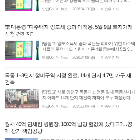
가운데 이른바 ‘영끌족’으로 불리는 비거주 1주택자
에 대한 대출 규제가 현실화되고 있다. 이재명 대통령
>
땅집Go
뉴스
2026.04.13 (월)
이승우 기자
|
|
은 지난 12일 X(옛 트위터)에 “세제·금융·규제 정상화
를 통한 ...
李 대통령 "다주택자 양도세 중과 미적용, 5월 9일 토지거래
신청 건까지"
[땅집고] 양도소득세 중과 폭탄을 피하기 위한 다주택
자들의 주택 매도 기한이 기존 4월 중순에서 5월 9일
까지 늦춰질 전망이다. 이재명 대통령은 6일 청와대
>
땅집Go
뉴스
2026.04.06 (월)
이승우 기자
|
|
에서 열린 국무회의에서 “현재는 5월 9일까지 (토지
거래)허가를 ...
목동 1~3단지 정비구역 지정 완료, 14개 단지 4.7만 가구 재
건축
[땅집고] 서울 양천구 목동과 신정동 일대 목동신시가
지 아파트 14개 단지 재건축 계획이 모두 확정됐다.
목동 1~3단지까지 정비구역 지정 고시가 완료돼 총 4
>
땅집Go
뉴스
2025.12.04 (목)
이승우 기자
|
|
만7000가구 규모 신도시급 재건축이 본격화됐다. 양
천구는 양천구 ...
월세 40억 연체한 병원장, 1000억 빌딩 헐값에 샀다고?…공
매 상가 책임공방