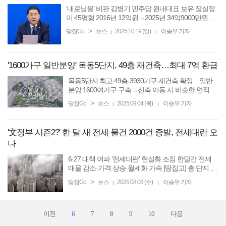
‘내로남불’ 비판 김병기 민주당 원내대표 보유 잠실장
미 45평형 2016년 12억원→2025년 34억9000만원…
재건축 추진으로 급등 [땅집고] ‘내로남불’ 갭투자 의혹
>
땅집Go
뉴스
2025.10.19 (일)
이승우 기자
|
|
을 받고 있는 김병기 더불어민주당 원내대표가 보유
하고 있는 ...
'1600가구 일반분양' 목동5단지, 49층 재건축…최대 7억 환급
목동5단지 최고 49층·3930가구 재건축 확정…일반
분양 1600여가구 구축→신축 이동 시 비슷한 면적 선
택하면 5억~7억원대 환급금 9월부터 하나자산신탁
>
땅집Go
뉴스
2025.09.04 (목)
이승우 기자
|
|
사업시행자 지정 위한 동의서 징구 [땅집고] 서울 양
천구 목동 ...
'文정부 시즌2?' 한 달 새 전세 물건 2000건 증발, 전세대란 오
나
6·27 대책 여파 ‘전세대란’ 현실화 조짐 한달간 전세
매물 감소·가격 상승·월세화 가속 [땅집고] 총 단지 규
모 1000가구가 넘는 대규모 아파트인 서울 송파구 문
>
땅집Go
뉴스
2025.08.06 (수)
이승우 기자
|
|
정동 ‘문정래미안’(1696가구)은 최근 전세 매물이 씨
가 ...
이전
6
7
8
9
10
다음