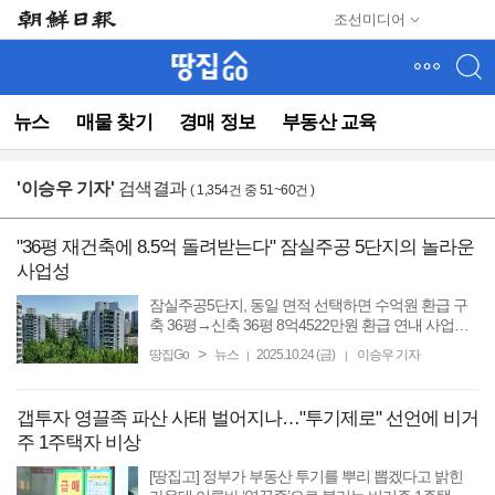
메
조선미디어
뉴
건
너
뛰
뉴스
매물 찾기
경매 정보
부동산 교육
기
(컨
텐
'
이승우 기자
'
검색결과
( 1,354건 중 51~60건 )
츠
영
역
"36평 재건축에 8.5억 돌려받는다" 잠실주공 5단지의 놀라운
으
사업성
로
바
잠실주공5단지, 동일 면적 선택하면 수억원 환급 구
로
축 36평→신축 36평 8억4522만원 환급 연내 사업시
행인가 목표, 송파구에 추정분담금 심의 신청 [땅집
이
>
땅집Go
뉴스
2025.10.24 (금)
이승우 기자
|
|
고] 서울 핵심 재건축 단지인 송파구 잠실동 ‘잠실주
동)
공5단지’ ...
갭투자 영끌족 파산 사태 벌어지나…"투기제로" 선언에 비거
주 1주택자 비상
[땅집고] 정부가 부동산 투기를 뿌리 뽑겠다고 밝힌