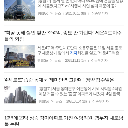
[땅집고] “월세 낼 돈 없다더니 450억원에 건물을 헐값
에 사들였다고?” vs “시행사 사업 실패 때문에 공매 넘
어갔는데 병원 탓한다!” 지난 5월 1일 KBS 보도에 따
>
땅집Go
뉴스
2026.05.16 (토)
이승우 기자
|
|
르면, 경기 수원시 권선구 호매실동에 위치한 근린생
활시설 ...
"착공 못해 쌓인 빚만 7250억, 종묘 안 가린다" 세운4 토지주
들의 외침
세운4구역 주민대표단과 소유주들은 11일 서울 종로
구 세운상가 앞에서
기자
회견을 열고 “세운4구역은 세
계문화유산으로 지정된 종묘 정전에서 600m 이상 떨
>
땅집Go
뉴스
2025.11.11 (화)
이승우 기자
|
|
어져 있어 보호 완충구역에
'4억 로또' 줍줍 동대문 '래미안 라그란데', 청약 접수일은
[땅집고] 서울 동대문구 이문동에 시세 차익을 4억원
이상 거둘 수 있는 ‘줍줍’ 아파트가 나왔다. 4일 한국부
동산원 청약홈에 따르면, 서울 동대문구 이문동 ‘래미
>
땅집Go
뉴스
2026.05.04 (월)
이승우 기자
|
|
안라그란데’가 2가구를 사후분양한다. 불법행위에 의
한 ...
10년에 20억 상승 장미아파트 가진 여당의원..갭투자 내로남
불 논란