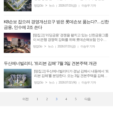
체클러스터 동일하이빌 파크밸리’를 분양한다. 총 2
>
땅집Go
뉴스
2026.07.03 (금)
이승우 기자
|
|
개 단지, 1250가구 중 1단지 589가구를 분양한다. 이
단지는 지하 ...
KB손보 잡으려 경영개선요구 받은 롯데손보 품는다?…신한
금융, 인수에 2조 쓴다
[땅집고] ‘리딩금융’ 경쟁을 펼치고 있는 신한금융그룹
이 비은행 경쟁력 강화를 위해 롯데손해보험 인수에
본격적으로 뛰어들었다. 하지만 업계 최고 수준 부실
>
땅집Go
뉴스
2026.07.03 (금)
이승우 기자
|
|
자산 비율을 나타낸 롯데손해보험을 품기 위해서 인
수 대금과 ...
두산에너빌리티, '트리븐 김해' 7월 3일 견본주택 개관
[땅집고] 두산에너빌리티가 경남 김해시 내동에서 ‘트
리븐 김해’를 분양한다. 오는 3일 견본주택을 김해시
부원동에 개관해 분양 일정에 돌입한다. 트리븐 김해
>
땅집Go
뉴스
2026.07.02 (목)
이승우 기자
|
|
는 한일자동차학원이 위탁해 한국투자부동산신탁이
시행하고 ...
이전
1
2
3
4
5
다음