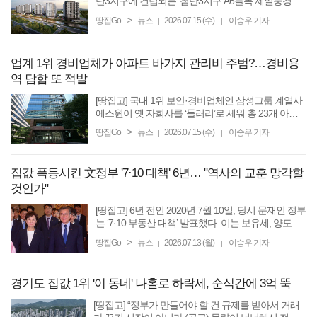
단3지구에 건립되는 ‘첨단3지구 A6블록 제일풍경
채’가 오는 8월 분양에 나선다. 첨단3지구 A6블록 제
>
땅집Go
뉴스
2026.07.15 (수)
이승우 기자
|
|
일풍경채는 북구 월출동 첨단3지구 A6블록에 지하 1
층~지상 최고 20층, ...
업계 1위 경비업체가 아파트 바가지 관리비 주범?…경비용
역 담합 또 적발
[땅집고] 국내 1위 보안·경비업체인 삼성그룹 계열사
에스원이 옛 자회사를 ‘들러리’로 세워 총 23개 아파
트의 통합경비 용역 입찰에 참여하는 담합행위를 벌
>
땅집Go
뉴스
2026.07.15 (수)
이승우 기자
|
|
여 공정위로부터 총 10억원에 가까운 과징금을 부과
받았다. ...
집값 폭등시킨 文정부 '7·10 대책' 6년… "역사의 교훈 망각할
것인가"
[땅집고] 6년 전인 2020년 7월 10일, 당시 문재인 정부
는 ‘7·10 부동산 대책’ 발표했다. 이는 보유세, 양도세
부담을 동시에 급증시킨 초강력 세금 규제로, 문재인
>
땅집Go
뉴스
2026.07.13 (월)
이승우 기자
|
|
정부가 26차례 발표한 대책 중 전문가들로부터 ‘최악
의 ...
경기도 집값 1위 '이 동네' 나홀로 하락세, 순식간에 3억 뚝
[땅집고] “정부가 만들어야 할 건 규제를 받아서 거래