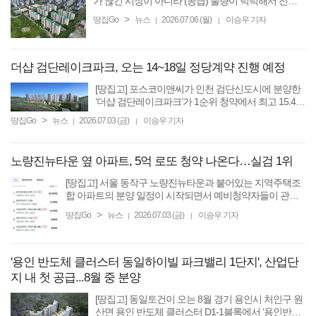
가 끊긴 시장이 아니라 (공급) 물량이 넉넉해서 전세
가 안정되는 과천의 모습이다.” 정부의 고강도 규제들
>
땅집Go
뉴스
2026.07.06 (월)
이승우 기자
|
|
이 적용된 서울 수도권 주요 지역에서 아파트값과 전
월세가 ...
더샵 검단레이크파크, 오는 14~18일 정당계약 진행 예정
[땅집고] 포스코이앤씨가 인천 검단신도시에 분양한
‘더샵 검단레이크파크’가 1순위 청약에서 최고 15.4대
1의 경쟁률을 기록했다. 3일까지 당첨자를 발표한 뒤
>
땅집Go
뉴스
2026.07.03 (금)
이승우 기자
|
|
오는 14일부터 18일까지 5일간 정당계약을 진행한
다. 더샵 ...
노량진뉴타운 옆 아파트, 5억 로또 청약 나온다…실검 1위
[땅집고] 서울 동작구 노량진뉴타운과 붙어있는 지역주택조
합 아파트의 분양 일정이 시작되면서 예비청약자들이 관심
이 높아졌다. 3일 분양업계에 따르면, 한국부동산원 청약홈
>
땅집Go
뉴스
2026.07.03 (금)
이승우 기자
|
|
은 지난 2일 서울 동작구 상도동 ...
'용인 반도체 클러스터 동일하이빌 파크밸리 1단지', 산업단
지 내 첫 공급...8월 중 분양
[땅집고] 동일토건이 오는 8월 경기 용인시 처인구 원
산면 용인 반도체 클러스터 D1-1블록에서 ‘용인반도