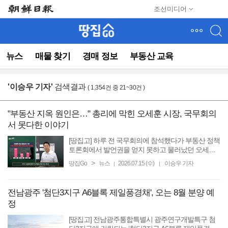
메
조선미디어
뉴
건
너
뛰
뉴스
매물 찾기
경매 정보
부동산 교육
기
(컨
텐
'
이승우 기자
'
검색결과
( 1,354건 중 21~30건 )
츠
영
역
"부동산 지옥 원인은…" 총리에 막힌 오세훈 시장, 국무회의
으
서 못다한 이야기
로
바
[땅집고] 하루 전 국무회의에 참석했다가 부동산 정책
로
토론회에서 발언권을 얻지 못하고 물러났던 오세훈
서울시장이 청와대와 정부에 제출한 이재명 정부 ‘부
이
>
땅집Go
뉴스
2026.07.15 (수)
이승우 기자
|
|
동산 지옥’의 원인에 대해 직접 시민들에게 설명했다.
동)
15일 ...
전남광주 '첨단3지구 A6블록 제일풍경채', 오는 8월 분양 예
정
[땅집고] 전남광주통합특별시 광주연구개발특구 첨