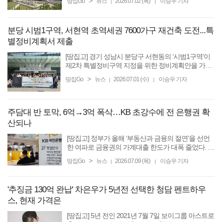
>
땅집Go
뉴스
2026.07.02 (목)
이승우 기자
|
|
사가 이동하는 것에 대한 불편함이 예상되자 그룹은
적절한 ...
분당 시범1구역, 서현역 초역세권 7600가구 재건축 도전...특
별정비계획서 제출
[땅집고] 경기 성남시 분당구 서현동의 ‘시범1구역’이
제2차 특별정비구역 지정을 위한 정비계획안을 가장
먼저 제출하며 총 7600가구 규모 신축 아파트로 재건
>
땅집Go
뉴스
2026.07.01 (수)
이승우 기자
|
|
축하는 사업을 본격화했다. 정비업계에 따르면, 시범1
구역 ...
주담대 반 토막, 6억→3억 폭삭…KB 초강수에 전 은행권 확
산되나
[땅집고] 정부가 올해 ‘부동산과 금융의 절연’을 선언
한 여파로 금융권의 가계대출 한도가 대폭 줄었다. 정
부 규제 기준의 6억원 한도의 절반인 3억원까지 줄어
>
땅집Go
뉴스
2026.07.09 (목)
이승우 기자
|
|
들었고, 일부 은행은 대출 접수까지 중단한 가운데 당
장 주택 ...
'추징금 130억 완납' 차은우가 5년전 선택한 청담 펜트하우
스, 현재 가격은
[땅집고] 5년 전인 2021년 7월 7일 보이그룹 아스트로