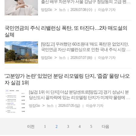
출신 배우 차은우가 서울 강남구 청담동의 고급 펜트
하우스를 49억원에 전액 현금으로 매입한 것이 알려
>
땅집Go
뉴스
2026.07.08 (수)
이승우 기자
|
|
져 화제가 됐다. 현재 시장에 나온 매물 호가에 매도
하면 최대 36억원 ...
국민연금의 주식 리밸런싱 폭탄, 또 터진다…2차 매도설의
실체
[땅집고] 우려했던 60조원대 ‘매도 폭탄’은 없었지만,
국민연금 자산 리밸런싱으로 인한 국내 주식 시장 불
안감은 아직 끝나지 않았다. 증권업계에 따르면, 국민
>
땅집Go
뉴스
2026.07.07 (화)
이승우 기자
|
|
연금의 국내 주식 투자 비중을 조정하는 리밸런싱으
로 인한 ...
'고분양가 논란' 있었던 분당 리모델링 단지, '줍줍' 물량 나오
자 실검 1위
[실검 1위 이 단지] 더샵 분당센트로[땅집고] 경기 성남시 분
당신도시 끝자락에 있는 리모델링 단지가 미계약 물량에 대
한 청약으로 인해 다시 실수요자들 사이에서 화제가 되고 있
>
땅집Go
뉴스
2026.07.05 (일)
이승우 기자
|
|
다. 5일 한국부동산원 청약홈에 따르면, ...
이전
1
2
3
4
5
다음