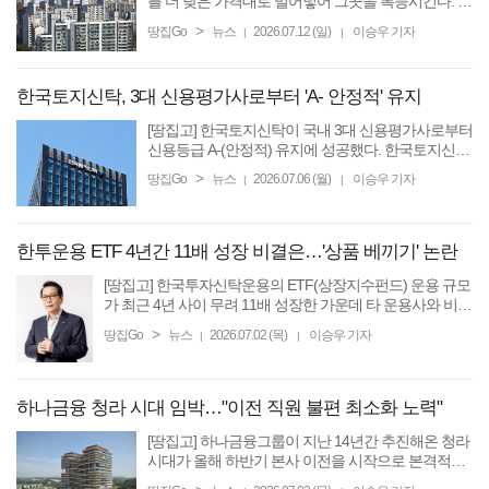
를 더 낮은 가격대로 밀어넣어 그곳을 폭등시킨다. 노
원 집값 폭등, 서울 부동산 증여 폭증, 경기도 전세난
>
땅집Go
뉴스
2026.07.12 (일)
이승우 기자
|
|
심화로 ‘서울 1극화’를 만든다.” 15억원 이하 대출 한
도 ...
한국토지신탁, 3대 신용평가사로부터 'A- 안정적' 유지
[땅집고] 한국토지신탁이 국내 3대 신용평가사로부터
신용등급 A-(안정적) 유지에 성공했다. 한국토지신탁
은 3개 신용평가사(한국기업평가·한국신용평가
>
땅집Go
뉴스
2026.07.06 (월)
이승우 기자
|
|
·NICE신용평가)로부터 회사채 기준 모두 A-(안정적)
등급을 획득했다고 ...
한투운용 ETF 4년간 11배 성장 비결은…'상품 베끼기' 논란
[땅집고] 한국투자신탁운용의 ETF(상장지수펀드) 운용 규모
가 최근 4년 사이 무려 11배 성장한 가운데 타 운용사와 비슷
한 ‘베끼기’ 상품 출시가 그 비결이라는 비판을 받고 있다. 고
>
땅집Go
뉴스
2026.07.02 (목)
이승우 기자
|
|
객들에게 적절한 보수를 받고 양질의 ...
하나금융 청라 시대 임박…"이전 직원 불편 최소화 노력"
[땅집고] 하나금융그룹이 지난 14년간 추진해온 청라
시대가 올해 하반기 본사 이전을 시작으로 본격적으
로 개막한다. 일부 계열사 직원들이 서울 바깥으로 본