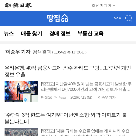
메
조선미디어
뉴
건
너
뛰
뉴스
매물 찾기
경매 정보
부동산 교육
기
(컨
텐
'
이승우 기자
'
검색결과
( 1,354건 중 11~20건 )
츠
영
역
우리은행, 40억 금융사고에 외주 관리도 구멍…1.7만건 개인
으
정보 유출
로
바
[땅집고] 지난달 40억원이 넘는 금융사고가 발생한 우
로
리은행에서 1만7000여건의 고객 개인정보가 유출됐
다. 외부인의 과실에 의한 사고로 아직 실질적인 피해
이
>
땅집Go
뉴스
2026.07.13 (월)
이승우 기자
|
|
가 발생하진 않았지만, 고객 정보 위탁 사례가 늘어나
동)
는 상황에서 ...
"주담대 3억 한도는 여기뿐" 이번엔 소형·외곽 아파트가 불
붙는다는데
[땅집고] “대출 규제는 수요를 없애는 게 아니라 수요