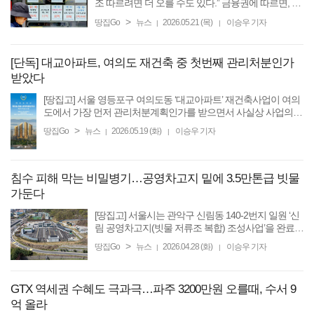
조 따르려면 더 오를 수도 있다.” 금융권에 따르면, 지
난 18일 기준 KB국민·신한·하나·우리·NH농협 등 5대
>
땅집Go
뉴스
2026.05.21 (목)
이승우 기자
|
|
은행의 주택담보대출 고정형(5년) 금리는 연
4.43~7.03%로 7%대를 ...
[단독] 대교아파트, 여의도 재건축 중 첫번째 관리처분인가
받았다
[땅집고] 서울 영등포구 여의도동 ‘대교아파트’ 재건축사업이 여의
도에서 가장 먼저 관리처분계획인가를 받으면서 사실상 사업의
마지막 단계에 접어들었다. 19일 정비업계에 따르면, 여의도 대교
>
땅집Go
뉴스
2026.05.19 (화)
이승우 기자
|
|
아파트 ...
침수 피해 막는 비밀병기…공영차고지 밑에 3.5만톤급 빗물
가둔다
[땅집고] 서울시는 관악구 신림동 140-2번지 일원 ‘신
림 공영차고지(빗물 저류조 복합) 조성사업’을 완료했
다고 28일 밝혔다. 해당 사업은 관악구의 고질적인 문
>
땅집Go
뉴스
2026.04.28 (화)
이승우 기자
|
|
제였던 버스 차고지 부족 현상을 해소하고 도림천 일
대 상습 ...
GTX 역세권 수혜도 극과극…파주 3200만원 오를때, 수서 9
억 올라