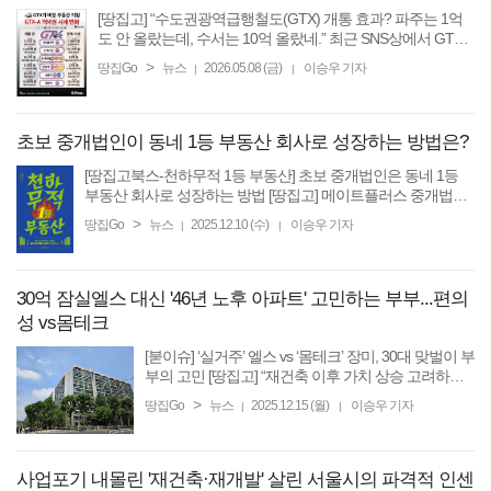
[땅집고] “수도권광역급행철도(GTX) 개통 효과? 파주는 1억
도 안 올랐는데, 수서는 10억 올랐네.” 최근 SNS상에서 GTX-
A노선 역세권 아파트들의 시세 변화를 정리한 이미지가 화제
>
땅집Go
뉴스
2026.05.08 (금)
이승우 기자
|
|
가 되고 있다. 노선 개통 전후로 시세 변화를 ...
초보 중개법인이 동네 1등 부동산 회사로 성장하는 방법은?
[땅집고북스-천하무적 1등 부동산] 초보 중개법인은 동네 1등
부동산 회사로 성장하는 방법 [땅집고] 메이트플러스 중개법인
대표를 맡고 있는 노창희 저자가 공인중개사에서 부동산 회사
>
땅집Go
뉴스
2025.12.10 (수)
이승우 기자
|
|
사장으로 성장하려는 이들을 위한 ...
30억 잠실엘스 대신 '46년 노후 아파트' 고민하는 부부...편의
성 vs몸테크
[붇이슈] ‘실거주’ 엘스 vs ‘몸테크’ 장미, 30대 맞벌이 부
부의 고민 [땅집고] “재건축 이후 가치 상승 고려하면
무조건 잠실장미” vs “실거주 무시할 수 없고, ‘몸테크’
>
땅집Go
뉴스
2025.12.15 (월)
이승우 기자
|
|
하려면 차라리 압구정이나 반포로 가라” ...
사업포기 내몰린 '재건축·재개발' 살린 서울시의 파격적 인센