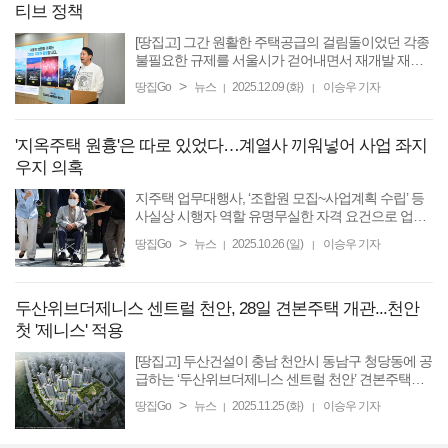
티브 정책
[땅집고] 그간 원활한 주택공급의 걸림돌이었던 각종
불필요한 규제를 서울시가 걷어내면서 재개발 재건
축 사업 추진 속도를 높이고 있다. 정비업계에 따르면
>
땅집Go
뉴스
2025.12.09 (화)
이승우 기자
|
|
서울시는 올해 초 시정 화두로 ‘규제철폐’를 제시한 후
...
'지옥주택 원흉'은 따로 있었다…계열사 끼워넣어 사업 좌지
우지 의혹
지주택 업무대행사, ‘조합원 모집~사업계획 수립’ 등
사실상 시행자 역할 유명무실한 자격 요건으로 업무
대행사 비리·허위 홍보 비일비재 서희건설 계열 업무
>
땅집Go
뉴스
2025.10.26 (일)
이승우 기자
|
|
대행사, 2021년 설립…“조합 통제 강화 수단” 지적도
[땅집고] ...
두산위브더제니스 센트럴 천안, 28일 견본주택 개관...천안
첫 '제니스' 적용
[땅집고] 두산건설이 충남 천안시 동남구 청당동에 공
급하는 ‘두산위브더제니스 센트럴 천안’ 견본주택이
오는 28일 개관한다. 천안시 동남구 청당동 310-6번
>
땅집Go
뉴스
2025.11.25 (화)
이승우 기자
|
|
지 일원에 들어서는 이 단지는 지하 2층~지상 29층,
10개동, 1202가구 ...