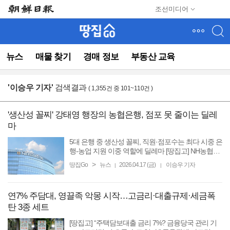
메
조선미디어
뉴
건
너
뛰
뉴스
매물 찾기
경매 정보
부동산 교육
기
(컨
텐
'
이승우 기자
'
검색결과
( 1,355건 중 101~110건 )
츠
영
역
'생산성 꼴찌' 강태영 행장의 농협은행, 점포 못 줄이는 딜레
으
마
로
바
5대 은행 중 생산성 꼴찌, 직원·점포수는 최다 시중 은
로
행-농업 지원 이중 역할에 딜레마 [땅집고] NH농협은
행이 2025년 한해 5대 시중은행 중 가장 생산성이 낮
이
>
땅집Go
뉴스
2026.04.17 (금)
이승우 기자
|
|
았던 것으로 나타났다. 디지털전환, 비이자수익 확대
동)
를 꾀하고 ...
연7% 주담대, 영끌족 악몽 시작…고금리·대출규제·세금폭
탄 3종 세트
[땅집고] “주택담보대출 금리 7%? 금융당국 관리 기