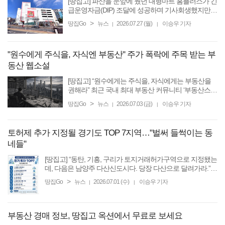
[땅집고] 파산을 눈앞에 뒀던 대형마트 홈플러스가 긴
급운영자금(DIP) 조달에 성공하며 기사회생했지만
강도 높은 회생안을 실행해야 한다. 메리츠금융그룹
>
땅집Go
뉴스
2026.07.27 (월)
이승우 기자
|
|
이 담보로 쥐고 있는 점포들 중 일부가 정리 과정에서
부동산 시장에 ...
"원수에게 주식을, 자식엔 부동산" 주가 폭락에 주목 받는 부
동산 웹소설
[땅집고] “원수에게는 주식을, 자식에게는 부동산을
권해라” 최근 국내 최대 부동산 커뮤니티 ‘부동산스터
디’ 카페에는 주식과 부동산 투자의 차이를 분석하는
>
땅집Go
뉴스
2026.07.03 (금)
이승우 기자
|
|
글이 화제를 모으고 있다. “원수에게는 주식을, ...
토허제 추가 지정될 경기도 TOP 7지역…"벌써 들썩이는 동
네들"
[땅집고] “동탄, 기흥, 구리가 토지거래허가구역으로 지정됐는
데, 다음은 남양주 다산신도시다. 당장 다산으로 달려가라.”
국내 최대 부동산 커뮤니티 ‘부동산스터디’에서는 경기 남양
>
땅집Go
뉴스
2026.07.01 (수)
이승우 기자
|
|
주시 다산신도시가 ...
부동산 경매 정보, 땅집고 옥션에서 무료로 보세요