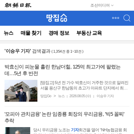
메
조선미디어
뉴
건
너
뛰
뉴스
매물 찾기
경매 정보
부동산 교육
기
(컨
텐
'
이승우 기자
'
검색결과
( 1,354건 중 1~10건 )
츠
영
역
박효신이 피눈물 흘린 한남더힐, 125억 최고가에 팔렸는
으
데…5년 후 반전
로
바
[땅집고] 5년 전 가수 박효신이 거주한 것으로 알려진
로
서울 용산구 한남동의 초고가 아파트 단지에서 최근
130억원에 달하는 매매 거래가 이뤄졌다. 그가 거주
이
>
땅집Go
뉴스
2026.08.05 (수)
이승우 기자
|
|
했던 가구와 같은 테라스 타입의 현재 호가는 220억
동)
원에 달한다. ...
'모피아 관치금융' 논란 임종룡 회장의 우리금융, '빅5 꼴찌'
추락
당시 우리금융 노조는
기자
회견을 열어 “NH농협금융 회