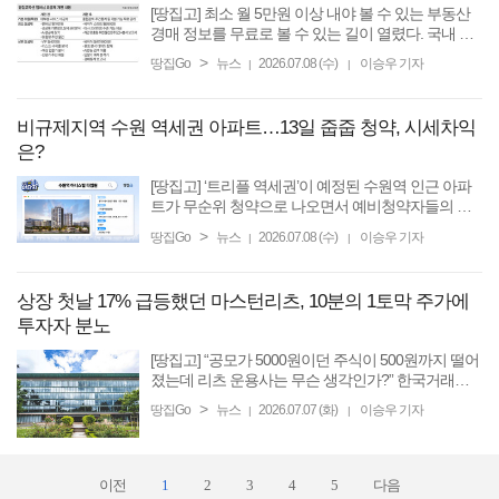
[땅집고] 최소 월 5만원 이상 내야 볼 수 있는 부동산
경매 정보를 무료로 볼 수 있는 길이 열렸다. 국내 최
초 인공지능(AI) 기반 경매 플랫폼 땅집고옥션이 이달
>
땅집Go
뉴스
2026.07.08 (수)
이승우 기자
|
|
부터 다른 경매 플랫폼에서 월 5만~10만원대에 유료
로 제공하는 ...
비규제지역 수원 역세권 아파트…13일 줍줍 청약, 시세차익
은?
[땅집고] ‘트리플 역세권’이 예정된 수원역 인근 아파
트가 무순위 청약으로 나오면서 예비청약자들의 관
심을 받고 있다. 8일 한국부동산원 청약홈에 따르면,
>
땅집Go
뉴스
2026.07.08 (수)
이승우 기자
|
|
경기 수원시 권선구 평동 ‘수원역 아너스빌 타임원’ 무
순위 ...
상장 첫날 17% 급등했던 마스턴리츠, 10분의 1토막 주가에
투자자 분노
[땅집고] “공모가 5000원이던 주식이 500원까지 떨어
졌는데 리츠 운용사는 무슨 생각인가?” 한국거래소
에 따르면, 6일 마스턴프리미어리츠의 주가가 한주당
>
땅집Go
뉴스
2026.07.07 (화)
이승우 기자
|
|
536원, 전일 대비 3원 오른 채 장마감했다. 제이알글
로벌리츠 ...
이전
1
2
3
4
5
다음