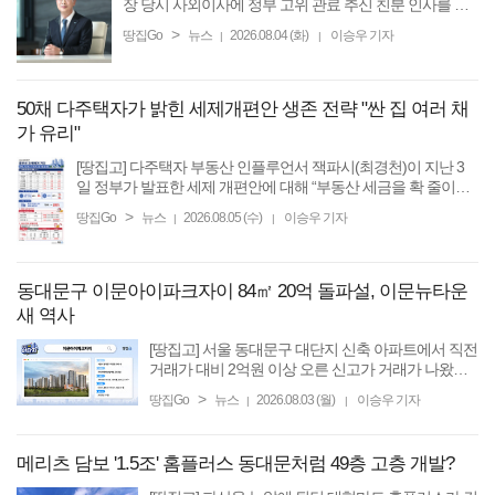
장 당시 사외이사에 정부 고위 관료 추신 친분 인사를 임
명해 구설에 오른 사람”이라며 “과거 정부의 모피아 출신
>
땅집Go
뉴스
2026.08.04 (화)
이승우 기자
|
|
으로 라임펀드 등
50채 다주택자가 밝힌 세제개편안 생존 전략 "싼 집 여러 채
가 유리"
[땅집고] 다주택자 부동산 인플루언서 잭파시(최경천)이 지난 3
일 정부가 발표한 세제 개편안에 대해 “부동산 세금을 확 줄이고
공급은 늘리겠다는 정책과는 딱 반대로 진행된다”며 “‘공정과세’,
>
땅집Go
뉴스
2026.08.05 (수)
이승우 기자
|
|
‘합리화’ 등의 단어로 ...
동대문구 이문아이파크자이 84㎡ 20억 돌파설, 이문뉴타운
새 역사
[땅집고] 서울 동대문구 대단지 신축 아파트에서 직전
거래가 대비 2억원 이상 오른 신고가 거래가 나왔다.
매물 품귀 현상과 신축 아파트에 대한 수요가 겹치면
>
땅집Go
뉴스
2026.08.03 (월)
이승우 기자
|
|
서 향후 거래 가격이 더 치솟을 전망이다. 부동산 프
롭테크 ...
메리츠 담보 '1.5조' 홈플러스 동대문처럼 49층 고층 개발?