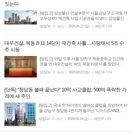
짓는다
[땅집고] 삼성물산 건설부문이 서울 강남구 도곡동 개
포우성4차 재건축 사업 시공권을 따냈다. 삼성물산은
새 단지명으로 ‘래미안 도곡 팰리스’를 제안하고, 도곡
>
땅집Go
뉴스
2026.06.21 (일)
배민주 기자
|
|
동을 대표하는 하이엔드 주거 단지로 조성하겠다는
...
대우건설, 목동 8·11·14단지 재건축 사활…사랑채서 5조 수
주 시동
[땅집고] 19일 오후 서울 양천구 목동중학교 인근에
문을 연 대우건설의 ‘써밋 목동 라운지’를 찾았다. 과
거 선비들의 차 모임을 뜻하는 ‘아회(雅懷)’를 콘셉트
>
땅집Go
뉴스
2026.06.20 (토)
배민주 기자
|
|
로 한국적 고급스러움을 담아내며 조합원 표심 잡기
에 나섰다. ...
[단독] "청담동 불패 끝났다" 10억 사교클럽, 500억 폭락한 가
격에 새 주인
[땅집고] 국내 첫 하이엔드 멤버십 클럽을 표방하며 서
울 강남구 청담동 1번지에 들어선 ‘디아드(DYAD) 청
담’이 5차례 유찰 끝에 공매 시장에서 새 주인을 찾았
>
땅집Go
뉴스
2026.06.19 (금)
배민주 기자
|
|
다. 개인 회원 보증금 10억원, 법인 회원 보증금 12억
원을 내세우며 ...