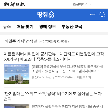
메
조선미디어
뉴
건
너
뛰
뉴스
매물 찾기
경매 정보
부동산 교육
기
(컨
텐
'
배민주 기자
'
검색결과
( 1,709건 중 71~80건 )
츠
영
역
이름은 리버시티인데 공사판뷰…대단지도 미분양인데 고작
으
501가구 | 에코델타 중흥S-클래스 리버시티
로
바
[땅집고] 중흥건설이 부산 강서구 낙동강 하구 일대에
로
조성하고 있는 대규모 신도시 에코델타시티에서 ‘에
코델타시티 중흥S-클래스 리버시티’를 분양한다. 에
이
>
땅집Go
뉴스
2026.06.25 (목)
배민주 기자
|
|
코델타시티는 가덕도신공항, 명지국제신도시, 부산신
동)
항을 ...
"단기임대는 '스위트 스팟' 공략" 비수기에도 살아남는 투자
법칙
단기임대 플랫폼 단단홈즈가 지난 18일 서울 중구 서