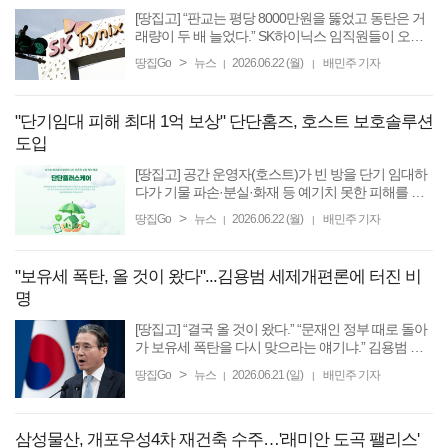
[땅집고] “판교는 평당 8000만원을 뚫었고 동탄은 거
래량이 두 배 늘었다.” SK하이닉스 임직원들이 오가
는 셔틀버스 노선이 경기 남부 아파트 시장의 새로운
>
땅집Go
뉴스
2026.06.22 (월)
배민주 기자
|
|
부촌 지도로 떠오르고 있다. 땅집고가 SK증권이 최근
발간한 ...
"단기임대 피해 최대 1억 보상" 단단홈즈, 호스트 보호솔루션
도입
[땅집고] 공간 운영자(호스트)가 빈 방을 단기 임대하
다가 기물 파손·분실·화재 등 예기치 못한 피해를 입
더라도 최대 1억원까지 보상받을 수 있는 길이 열렸
>
땅집Go
뉴스
2026.06.22 (월)
배민주 기자
|
|
다. 단기임대 플랫폼 단단홈즈는 한화손해보험과 손
잡고 ...
"보유세 폭탄, 올 것이 왔다"...김용범 세제개편론에 터진 비
명
[땅집고] “결국 올 것이 왔다.” “문재인 정부 때로 돌아
가 보유세 폭탄을 다시 맞으라는 얘기냐.” 김용범 청
와대 정책실장이 부동산 과세 체계 조정 필요성을 공
>
땅집Go
뉴스
2026.06.21 (일)
배민주 기자
|
|
개적으로 언급하자 부동산 시장과 온라인 커뮤니티
에서 ...
삼성물산, 개포우성4차 재건축 수주…'래미안 도곡 팰리스'