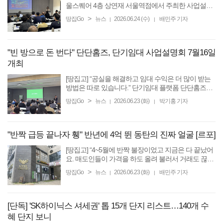
울스퀘어 4층 상연재 서울역점에서 주최한 사업설명
회에서 전현희 전 땅집고
기자
는 풍부한 단기임대 운
>
땅집Go
뉴스
2026.06.24 (수)
배민주 기자
|
|
영 경험을 바탕으로 이렇게 조언했다
"빈 방으로 돈 번다" 단단홈즈, 단기임대 사업설명회 7월16일
개최
[땅집고] “공실을 해결하고 임대 수익은 더 많이 받는
방법은 따로 있습니다.” 단기임대 플랫폼 단단홈즈가
단기임대 시장에 진입해 수익을 올리고 싶어하는 예
>
땅집Go
뉴스
2026.06.23 (화)
박기홍 기자
|
|
비 임대사업자와 숙소 운영자(호스트) 대상으로 두번
째 ...
"반짝 급등 끝나자 휑" 반년에 4억 뛴 동탄의 진짜 얼굴 [르포]
[땅집고] “4~5월에 반짝 불장이었고 지금은 다 끝났어
요. 매도인들이 가격을 하도 올려 불러서 거래도 끊겼
고, 청계동 쪽은 이제 사실상 소강 상태예요.” 22일 오
>
땅집Go
뉴스
2026.06.23 (화)
배민주 기자
|
|
전 찾은 경기 화성시 동탄신도시. 최근 몇 주 사이 수
억원씩 ...
[단독] 'SK하이닉스 셔세권' 톱 15개 단지 리스트…140개 수
혜 단지 보니