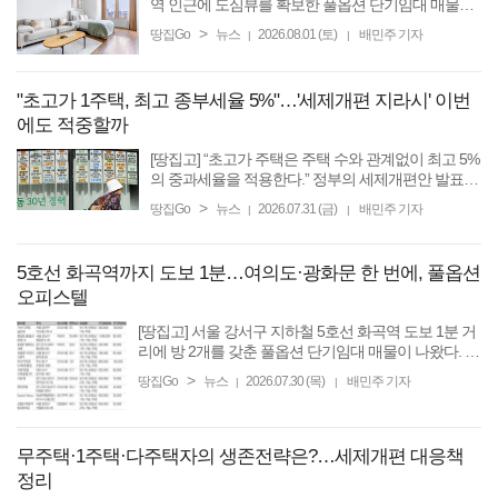
역 인근에 도심뷰를 확보한 풀옵션 단기임대 매물이
나와 눈길을 끈다. 단기임대 플랫폼 단단홈즈에 따르
>
땅집Go
뉴스
2026.08.01 (토)
배민주 기자
|
|
면 블루그라운드코리아가 서울 중구 의주로1가 ‘바비
엥2’ ...
"초고가 1주택, 최고 종부세율 5%"…'세제개편 지라시' 이번
에도 적중할까
[땅집고] “초고가 주택은 주택 수와 관계없이 최고 5%
의 중과세율을 적용한다.” 정부의 세제개편안 발표를
앞두고 부동산 업계와 온라인 커뮤니티에서 이 같은
>
땅집Go
뉴스
2026.07.31 (금)
배민주 기자
|
|
내용이 담긴 이른바 ‘세제개편 지라시’가 확산하고 있
다. ...
5호선 화곡역까지 도보 1분…여의도·광화문 한 번에, 풀옵션
오피스텔
[땅집고] 서울 강서구 지하철 5호선 화곡역 도보 1분 거
리에 방 2개를 갖춘 풀옵션 단기임대 매물이 나왔다. 마
곡지구와 김포공항은 물론 여의도·광화문까지 환승 없
>
땅집Go
뉴스
2026.07.30 (목)
배민주 기자
|
|
이 이동할 수 있어 출장자나 가족 단위로 잠깐 머물 집
을 ...
무주택·1주택·다주택자의 생존전략은?…세제개편 대응책
정리