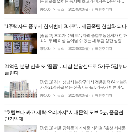
는 퇴로를 넓히는 동시에 초고가·비거주 1주택자의
세 부담을 높이는 방안을 검토하고 있다. 세입자가 낀
>
땅집Go
뉴스
2026.08.03 (월)
배민주 기자
|
|
집도 팔 수 있도록 거래 규제는 완화하되, 고가 주택
을 계속 ...
"1주택자도 종부세 한꺼번에 2배로"…세금폭탄 현실화 되나
[땅집고] 초고가 주택 보유자의 종합부동산세가 한 해
최대 두 배 이상 늘어날 수 있는 세 부담 상한 상향안
이 거론되고 있다. 현재 150%인 종부세 세 부담 상한
>
땅집Go
뉴스
2026.08.03 (월)
배민주 기자
|
|
율을 초고가 주택에 대해서는 200% 이상으로 높이는
방안이다. 세 ...
21억원 분당 신축 또 ‘줍줍’…더샵 분당센트로 5가구 5일부터
풀린다
[땅집고] 경기 성남시 분당구에서 전용면적 84㎡ 분양
가가 21억원을 넘는 신축 아파트 5가구가 이른바 ‘줍
줍’ 물량으로 나온다. 청약통장이 없거나 집을 보유하
>
땅집Go
뉴스
2026.08.03 (월)
배민주 기자
|
|
고 있어도 만 19세 이상 국내 거주자라면 신청할 수
있다. 2일 ...
"호텔보다 싸고 세탁·요리까지" 서대문역 도보 5분, 풀옵션
단기임대
[땅집고] 서울 광화문과 가까운 지하철 5호선 서대문