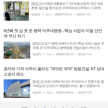
[땅집고] 이재명 대통령의 ‘7·23 부동산정책 국민 대토
론회’ 발언을 뜯어보면 무주택자와 1주택자, 다주택자
가 앞으로 취해야 할 전략이 달라진다는 분석이 나온
>
땅집Go
뉴스
2026.07.29 (수)
배민주 기자
|
|
다. 주택 수뿐 아니라 집값과 실제 거주 여부, 보유 목
적에 ...
8년째 첫 삽 못 뜬 평택 아주대병원...핵심 사업자 이탈 선언
에 무산 위기
[땅집고] 경기 평택 브레인시티의 핵심 의료시설로 추
진해 온 아주대학교 평택병원 건립사업이 무산 위기
에 놓였다. 2018년 평택시와 아주대의료원이 첫 업무
>
땅집Go
뉴스
2026.07.29 (수)
배민주 기자
|
|
협약을 맺은 지 8년이 지났지만 아직 설계와 착공에
들어가지 못한 ...
원자재 가격 아무리 올라도 "계약은 계약" 쌍용건설, KT 상대
소송서 패소
[땅집고] 코로나19와 러시아·우크라이나 전쟁으로 원
자재값과 인건비가 폭등했더라도, 물가 변동에 따른
공사비 조정을 배제하기로 계약했다면 발주처에 추
>
땅집Go
뉴스
2026.07.29 (수)
배민주 기자
|
|
가 공사비를 청구할 수 없다는 법원 판단이 나왔다.
법원이 이른바 ...