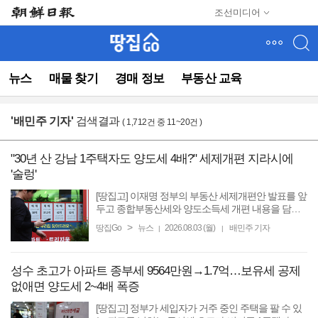
메
조선미디어
뉴
건
너
뛰
뉴스
매물 찾기
경매 정보
부동산 교육
기
(컨
텐
'
배민주 기자
'
검색결과
( 1,712건 중 11~20건 )
츠
영
역
"30년 산 강남 1주택자도 양도세 4배?" 세제개편 지라시에
으
'술렁'
로
바
[땅집고] 이재명 정부의 부동산 세제개편안 발표를 앞
로
두고 종합부동산세와 양도소득세 개편 내용을 담은
이른바 ‘세제개편안 지라시’가 부동산 시장과 온라인
이
>
땅집Go
뉴스
2026.08.03 (월)
배민주 기자
|
|
커뮤니티를 중심으로 빠르게 확산하고 있다. 아직 정
동)
부가 ...
성수 초고가 아파트 종부세 9564만원→1.7억…보유세 공제
없애면 양도세 2~4배 폭증
[땅집고] 정부가 세입자가 거주 중인 주택을 팔 수 있