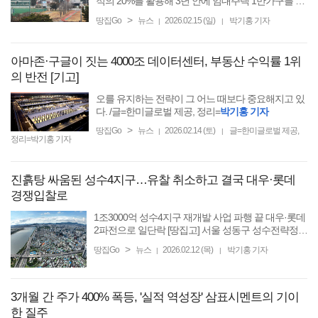
적의 20%를 활용해 3년 안에 임대주택 1만가구를 공
급하겠다고 공언했다.
>
땅집Go
뉴스
2026.02.15 (일)
박기홍 기자
|
|
아마존·구글이 짓는 4000조 데이터센터, 부동산 수익률 1위
의 반전 [기고]
오를 유지하는 전략이 그 어느 때보다 중요해지고 있
다. /글=한미글로벌 제공, 정리=
박기홍 기자
>
땅집Go
뉴스
2026.02.14 (토)
글=한미글로벌 제공,
|
|
정리=박기홍 기자
진흙탕 싸움된 성수4지구…유찰 취소하고 결국 대우·롯데
경쟁입찰로
1조3000억 성수4지구 재개발 사업 파행 끝 대우·롯데
2파전으로 일단락 [땅집고] 서울 성동구 성수전략정비
구역4지구 재개발 시공사 선정이 극심한 갈등 끝에 결
>
땅집Go
뉴스
2026.02.12 (목)
박기홍 기자
|
|
국 ‘경쟁입찰’로 정상화 수순을 밟는다. 총공사비만 ...
3개월 간 주가 400% 폭등, '실적 역성장' 삼표시멘트의 기이
한 질주