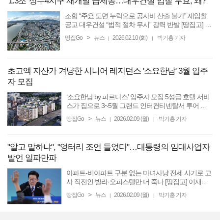
'1.3조' 성수4지구 재개발 급제동…대우건설 입찰 무효, 왜?
조합 “주요 도면 누락으로 공사비 산출 불가” 재입찰
공고 대우건설 “법적 절차 무시” 강력 반발 [땅집고] 서
울 성동구 성수전략정비구역4지구(성수4지구) 재개
>
땅집Go
뉴스
2026.02.10 (화)
박기홍 기자
|
|
발 시공사 선정 입찰이 대우건설의 서류 미비로 유찰
됐다. ...
초고액 자산가 겨냥한 시니어 레지던스 '소요한남' 3월 입주
자 모집
‘소요한남 by 파르나스’ 입주자 모집 5성급 호텔 서비
스가 집으로 3~5월 그랜드 인터컨티넨탈서 투어 프
로그램 운영 [땅집고] 파르나스호텔이 운영에 참여하
>
땅집Go
뉴스
2026.02.09 (월)
박기홍 기자
|
|
는 하이엔드 시니어 레지던스 ‘소요한남 by 파르나
스’가 오는 ...
"알고 말하냐", "엉터리 조언 들었다"…대통령의 임대사업자
발언 일파만파
아파트-비아파트 구분 없는 마녀사냥 전세 사기로 고
사 직전인 빌라·오피스텔만 더 죽나 [땅집고] 이재명
대통령이 다주택자에 이어 임대사업자 제도를 문제
>
땅집Go
뉴스
2026.02.09 (월)
박기홍 기자
|
|
제기하면서 시장의 긴장감이 다시 높아지고 있다. 다
만 대통령 ...