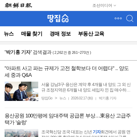
메
조선미디어
뉴
건
너
뛰
뉴스
매물 찾기
경매 정보
부동산 교육
기
(컨
텐
'
박기홍 기자
'
검색결과
( 2,262건 중 261~270건 )
츠
영
역
"아파트 사고 파는 규제가 고전 철학보다 더 어렵다" .. 양도
으
세 중과 Q&A
로
바
서울 강남3구·용산은 계약 후 4개월 내 양도 그 외 신
로
규 조정지역은 6개월 내 양도 세입자 낀 집 매수하면
실거주 의무 최장 2년 유예 [땅집고] 재정경제부는 최
이
>
땅집Go
뉴스
2026.02.17 (화)
박기홍 기자
|
|
근 국토교통부·금융위원회와 함께 합동 브리핑을 열
동)
고 ...
용산공원 100만평에 임대주택 공급론 부상…東용산 고급주
택가 '술렁'
조국혁신당 조국 대표는 신년
기자
회견에서 공원 면