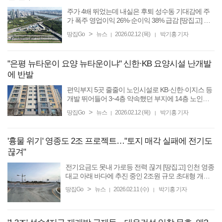
주가 4배 뛰었는데 내실은 후퇴 성수동 기대감에 주
가 폭주 영업이익 26%·순이익 38% 급감 [땅집고] 삼
표시멘트 주가가 최근 3개월 사이 400% 넘게 급등했
>
땅집Go
뉴스
2026.02.12 (목)
박기홍 기자
|
|
다. 주가는 한때 2만 원 선을 넘보며 52주 최고가에 근
접했지만 정작 ...
"은평 뉴타운이 요양 뉴타운이냐" 신한·KB 요양시설 난개발
에 반발
편익부지 5곳 줄줄이 노인시설로 KB·신한·이지스 등
개발 뛰어들어 3~4층 약속했던 부지에 14층 노인복
지주택 주민들 “요양시설 난개발 멈춰라” [땅집고] 서
>
땅집Go
뉴스
2026.02.12 (목)
박기홍 기자
|
|
울 은평구 진관동 은평뉴타운폭포동4단지 일대. 북한
산 자락 ...
'흉물 위기' 영종도 2조 프로젝트…"토지 매각 실패에 전기도
끊겨"
전기요금도 못내 가로등 전력 끊겨 [땅집고] 인천 영종
대교 아래 바다에 추진 중인 2조원 규모 초대형 개발
프로젝트가 좌초 위기에 몰렸다. 토지매각 실패 등으
>
땅집Go
뉴스
2026.02.11 (수)
박기홍 기자
|
|
로 오랫동안 자금난에 시달리던 중 최근 전기요금을
못내 ...