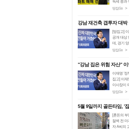
득세 중과 유
>
땅집Go
강남 재건축 갭투자 대박 
[땅집고] 
공개 대상 
데, 경기 양
>
땅집Go
"강남 집은 위험 자산" 이
이재명 ‘정
집고] 이재
이사장이 이
>
땅집Go
5월 9일까지 골든타임, 
[혼돈의 부
절벽 전 마
자 A씨의 고