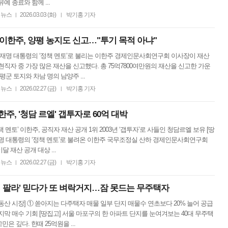
예 종료와 함께 ...
뉴스
2026.03.03 (화)
박기홍 기자
|
|
이한주, 양평 농지도 신고…"투기 목적 아냐"
이재명 대통령의 ‘정책 멘토’로 불리는 이한주 경제인문사회연구회 이사장이 재산
현직자 중 가장 많은 재산을 신고했다. 총 75억7800여만원의 재산을 신고한 가운
평군 토지와 차남 명의 남양주 ...
뉴스
2026.02.27 (금)
박기홍 기자
|
|
한주, '청담 르엘' 갭투자로 60억 대박
책 멘토’ 이한주, 공직자 재산 공개 1위 2003년 ‘갭투자’로 사들인 청담르엘 보유 [땅
명 대통령의 ‘정책 멘토’로 불려온 이한주 국무조정실 산하 경제인문사회연구회
달 재산 공개 대상 ...
뉴스
2026.02.27 (금)
박기홍 기자
|
|
'집 팔라' 믿다가 또 벼락거지…잠 못드는 무주택자
동산 시장] ① 쏟아지는 다주택자 매물 일부 단지 매물수 연초보다 20% 늘어 공급
지막 매수 기회 [땅집고] 서울 마포구의 한 아파트 단지를 눈여겨보는 40대 무주택
민은 깊다. 한때 25억원을 ...