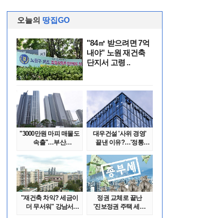
오늘의
땅집GO
"84㎡ 받으려면 7억
내야" 노원 재건축
단지서 고령 ..
"3000만원 마피 매물도
대우건설 '사위 경영'
속출"…부산
끝낸 이유?…'정통
대단지서도 잔금..
대우맨' 사..
"재건축 차익? 세금이
정권 교체로 끝난
더 무서워" 강남서
'진보정권 주택 세금
호가 수억 ..
폭탄'