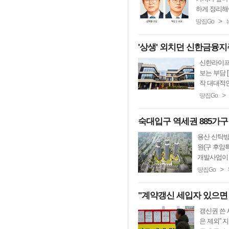
하게 정리해야
>
땅집Go
'상생' 외치던 신한금융지주
신한라이프케
보는 부담 
작 대대적인
>
땅집Go
숙대입구 역세권 885가
용산 신탁방식
원(구 후암
개발사업이 
>
땅집Go
"계약갱신 세입자 있으면 
갱신권 쓴 
은 제외” 