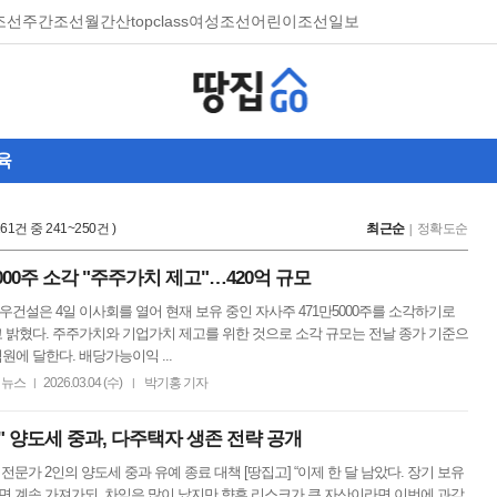
조선
주간조선
월간산
topclass
여성조선
어린이조선일보
육
,261건 중 241~250건 )
최근순
정확도순
000주 소각 "주주가치 제고"…420억 규모
대우건설은 4일 이사회를 열어 현재 보유 중인 자사주 471만5000주를 소각하기로
 밝혔다. 주주가치와 기업가치 제고를 위한 것으로 소각 규모는 전날 종가 기준으
억원에 달한다. 배당가능이익 ...
뉴스
2026.03.04 (수)
박기홍 기자
|
|
도" 양도세 중과, 다주택자 생존 전략 공개
전문가 2인의 양도세 중과 유예 종료 대책 [땅집고] “이제 한 달 남았다. 장기 보유
면 계속 가져가되. 차익은 많이 났지만 향후 리스크가 큰 자산이라면 이번에 과감