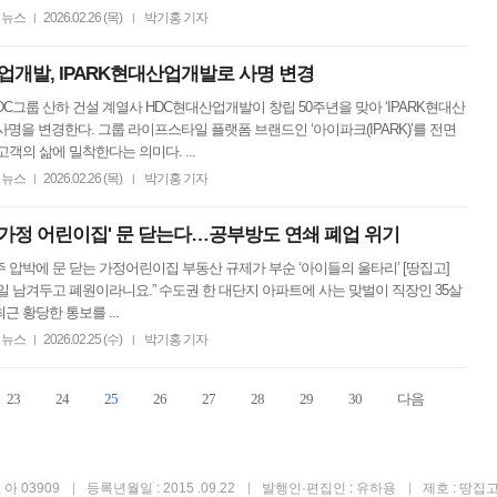
뉴스
2026.02.26 (목)
박기홍 기자
|
|
산업개발, IPARK현대산업개발로 사명 변경
HDC그룹 산하 건설 계열사 HDC현대산업개발이 창립 50주년을 맞아 ‘IPARK현대산
사명을 변경한다. 그룹 라이프스타일 플랫폼 브랜드인 ‘아이파크(IPARK)’를 전면
고객의 삶에 밀착한다는 의미다. ...
뉴스
2026.02.26 (목)
박기홍 기자
|
|
 가정 어린이집' 문 닫는다…공부방도 연쇄 폐업 위기
 압박에 문 닫는 가정어린이집 부동산 규제가 부순 ‘아이들의 울타리’ [땅집고]
일 남겨두고 폐원이라니요.” 수도권 한 대단지 아파트에 사는 맞벌이 직장인 35살
근 황당한 통보를 ...
뉴스
2026.02.25 (수)
박기홍 기자
|
|
23
24
25
26
27
28
29
30
다음
아 03909
등록년월일 : 2015 .09.22
발행인·편집인 : 유하용
제호 : 땅집