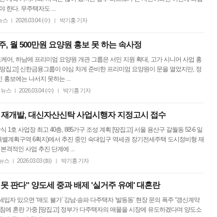
 한다. 무주택자도 ...
뉴스
2026.03.04 (수)
박기홍 기자
|
|
, 월 500만원 요양원 홍보 못 하는 속사정
어, 하남에 프리미엄 요양원 개관 그룹은 서민 지원 확대, 고가 시니어 사업 홍
[땅집고] 신한금융그룹이 야심 차게 준비한 프리미엄 요양원이 문을 열었지만, 정
 홍보에는 나서지 못하는 ...
뉴스
2026.03.04 (수)
박기홍 기자
|
|
구 재개발, 대신자산신탁 사업시행자 지정고시 접수
 1호 사업장 최고 40층, 885가구 조성 계획 [땅집고] 서울 용산구 갈월동 52-6 일
특별계획구역 6획지)에서 추진 중인 숙대입구 역세권 장기전세주택 도시정비형 재
본격적인 사업 추진 단계에 ...
뉴스
2026.03.03 (화)
박기홍 기자
|
|
못 판다" 양도세 중과 배제 '실거주 유예' 대혼란
세입자 있으면 ‘매도 불가’ 강남·송파 다주택자 ‘발동동’ 현장 문의 폭주 “갱신계약
지침에 혼란 가중 [땅집고] 정부가 다주택자의 매물을 시장에 유도하겠다며 양도소