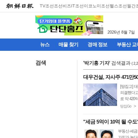
메
TV조선
조선비즈
IT조선
이코노미조선
헬스조선
월간
뉴
건
너
뛰
2026년 8월 7일
기
(컨
뉴스
매물 찾기
경매 정보
부동산 교
텐
츠
영
검색
'
박기홍 기자
'
검색결과
( 2
역
으
대우건설, 자사주 471만5
로
바
[땅집고] 
로
의결했다고
이
로 약 420
동)
>
땅집Go
"세금 5억이 10억 될 수
부동산·세금 
가치가 높다