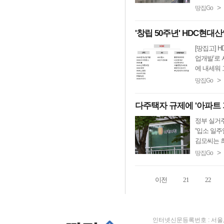
>
땅집Go
'창립 50주년' HDC현대
[땅집고] 
업개발’로 
에 내세워 
>
땅집Go
다주택자 규제에 '아파트
정부 실거주
“입소 일주
김모씨는 최
>
땅집Go
이전
21
22
인터넷신문등록번호 : 서울, 