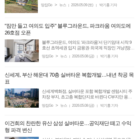
아냐” [땅집고] 골프장에서 발생하는 안전사고를 둘러
>
땅집Go
뉴스
2026.05.09 (토)
박기홍 기자
|
|
싸고 캐디의 과실 책임을 묻는 법원의 판결이 잇따르
고 ...
"짐만 들고 여의도 입주" 블루그라운드, 파크라움 여의도에
26호점 오픈
블루그라운드, 여의도 ‘파크라움’서 단기임대 시작 9
호선 초역세권 입지 금융권·외국계 직장인 겨냥 [땅집
고] 글로벌 단기임대 기업인 블루그라운드가 서울 여
>
땅집Go
뉴스
2026.05.08 (금)
박기홍 기자
|
|
의도에 26번째 신규 지점을 열고 운영에 나선다. 직주
근접 ...
신세계, 부산 해운대 70층 실버타운 복합개발…내년 착공 목
표
신세계백화점, 실버타운 포함 복합개발 센텀시티 주
차장 부지, 초고층 복합단지로 바뀐다 C부지만 용적
률 1000% 이상 가능한 이유는? 신세계프라퍼티도 고
>
땅집Go
뉴스
2026.05.08 (금)
박기홍 기자
|
|
급 시니어 레지던스 검토 [땅집고] 신세계가 부산 해
운대구 ...
이건희의 찬란한 유산 삼성 실버타운…공익재단 떼고 수익
형 파격 변신