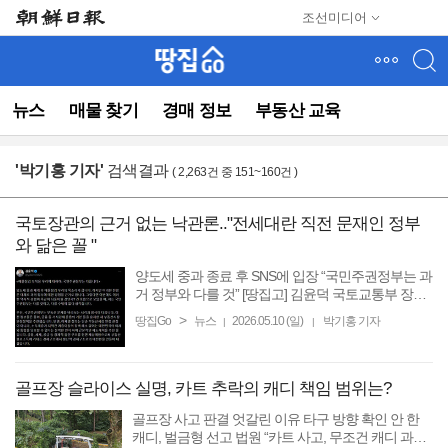
메
조선미디어
뉴
건
너
뛰
뉴스
매물 찾기
경매 정보
부동산 교육
기
(컨
텐
'
박기홍 기자
'
검색결과
( 2,263건 중 151~160건 )
츠
영
역
국토장관의 근거 없는 낙관론.."전세대란 직전 문재인 정부
으
와 닮은 꼴 "
로
바
양도세 중과 종료 후 SNS에 입장 “국민주권정부는 과
로
거 정부와 다를 것” [땅집고] 김윤덕 국토교통부 장관
이 10일 “다주택자 양도세 중과 재개 후 매물 잠김 우
이
>
땅집Go
뉴스
2026.05.10 (일)
박기홍 기자
|
|
려의 목소리가 크지만, 국민주권정부는 다를 것이고
동)
다를 ...
골프장 슬라이스 실명, 카트 추락의 캐디 책임 범위는?
골프장 사고 판결 엇갈린 이유 타구 방향 확인 안 한
캐디, 벌금형 선고 법원 “카트 사고, 무조건 캐디 과실