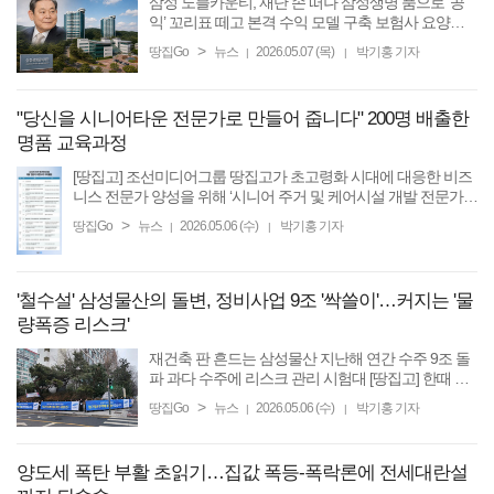
삼성 노블카운티, 재단 손 떠나 삼성생명 품으로 ‘공
익’ 꼬리표 떼고 본격 수익 모델 구축 보험사 요양사
업 경쟁 속 뒤늦은 참전 [땅집고] “단순한 양로원을 만
>
땅집Go
뉴스
2026.05.07 (목)
박기홍 기자
|
|
들 거면 시작도 하지 마라.” 1990년대 고(故) 이건희 ...
"당신을 시니어타운 전문가로 만들어 줍니다" 200명 배출한
명품 교육과정
[땅집고] 조선미디어그룹 땅집고가 초고령화 시대에 대응한 비즈
니스 전문가 양성을 위해 ‘시니어 주거 및 케어시설 개발 전문가
과정 8기’ 수강생을 모집한다고 5일 밝혔다. 지난 7기까지 현직 케
>
땅집Go
뉴스
2026.05.06 (수)
박기홍 기자
|
|
어용품 회사 CEO와 요양원 ...
'철수설' 삼성물산의 돌변, 정비사업 9조 '싹쓸이'…커지는 '물
량폭증 리스크'
재건축 판 흔드는 삼성물산 지난해 연간 수주 9조 돌
파 과다 수주에 리스크 관리 시험대 [땅집고] 한때 시
장에서 ‘철수설’까지 나돌던 삼성물산 건설부문이 국
>
땅집Go
뉴스
2026.05.06 (수)
박기홍 기자
|
|
내 정비사업 시장에서 공격적인 수주 행보로 시장을
장악하고 ...
양도세 폭탄 부활 초읽기…집값 폭등-폭락론에 전세대란설