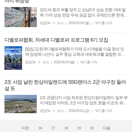
까지 뒤숭숭
양도세 중과 부활 앞두고 강남3구 상승 전환 거래 절
벽·가격 상승 전망 우세 공급 없이 규제만으론 한계
[땅집고] 다주택자 양도소득세 중과 유예 종료 시한(5
>
땅집Go
뉴스
2026.05.04 (월)
박기홍 기자
|
|
월 9일)이 닷새 앞으로 다가오면서 향후 부동산 시장
흐름에 ...
디벨로퍼협회, 차세대 디벨로퍼 프로그램 6기 모집
[땅집고] 한국디벨로퍼협회가 미래 도시개발을 이끌 청년 인
재 양성에 나선다. 실무 중심 교육과 네트워크를 결합한 프로
그램을 통해 차세대 디벨로퍼 육성에 속도를 낸다는 구상이
>
땅집Go
뉴스
2026.05.04 (월)
박기홍 기자
|
|
다. 한국디벨로퍼협회는 ‘차세대 ...
2조 사업 날린 한상아일랜드에 SSG랜더스 2군 야구장 들어
설 듯
2조 관광단지 사업 좌초된 한상드림아일랜드 일부 부
지 매입한 이마트, 2군 야구장 검토 호텔·리조트·워터
파크 대신 각종 체육시설로 [땅집고] 2조원 규모 해양
>
땅집Go
뉴스
2026.05.01 (금)
박기홍 기자
|
|
관광 복합단지로 추진되던 인천 영종도 한상드림아
일랜드 ...
이전
16
17
18
19
20
다음