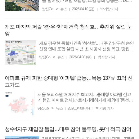
돌’ 벌어졌다 해임 조합장, 11일 총회 강행군… DL이
앤씨 “불법 총회 불허” 강경 맞대응 [땅집고] 경기 성남
>
땅집Go
뉴스
2026.04.10 (금)
박기람 기자
|
|
시 최대 재개발 단지인 ‘상대원2구역’ 현장이 시공권
...
개포 마지막 퍼즐 '경·우·현' 재건축 청신호…추진위 설립 눈
앞
개포 경우현 통합재건축 ‘청신호’…내주 강남구청 승인
신청 연내 조합 설립·내년 초 시공사 선정 목표 [땅집
고] 서울 강남구 개포동 재건축의 마지막 퍼즐로 불리
>
땅집Go
뉴스
2026.04.08 (수)
박기람 기자
|
|
는 ‘경우현’(경남1·2차, 우성3차, 현대1차) ...
아파트 규제 피한 중대형 '아파텔' 급등…목동 137㎡ 31억 신
고가도
서울 오피스텔 매매지수 최고지…중대형 아파텔 신고
가 행진 아파트 전세난·토지거래허가제 제외에 ‘풍선효
과’ [땅집고] 2년 넘게 급격한 내리막길을 걸었던 중대형
>
땅집Go
뉴스
2026.04.08 (수)
박기람 기자
|
|
오피스텔 가격이 다시 변곡점을 맞아 급상승 조짐을 ...
성수4지구 재입찰 돌입…대우 참여 불투명, 롯데 적극 참여
'15년 지연' 성수4지구, 시공사 선정절차 재개…3개월