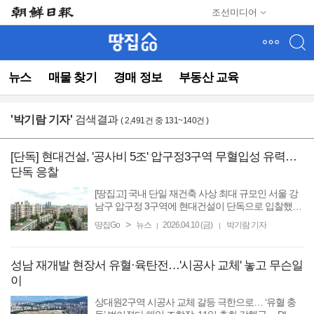
메
조선미디어
뉴
건
너
뛰
뉴스
매물 찾기
경매 정보
부동산 교육
기
(컨
텐
'
박기람 기자
'
검색결과
( 2,491건 중 131~140건 )
츠
영
역
[단독] 현대건설, '공사비 5조' 압구정3구역 무혈입성 유력…
으
단독 응찰
로
바
[땅집고] 국내 단일 재건축 사상 최대 규모인 서울 강
로
남구 압구정 3구역에 현대건설이 단독으로 입찰했다.
재건축 업계에 따르면 압구정 3구역 조합은 10일 오
이
>
땅집Go
뉴스
2026.04.10 (금)
박기람 기자
|
|
후 12시 시공사 입찰을 진행했으며, 현대건설이 단독
동)
으로 입찰해 ...
성남 재개발 현장서 유혈·육탄전…'시공사 교체' 놓고 무슨일
이
상대원2구역 시공사 교체 갈등 극한으로… ‘유혈 충