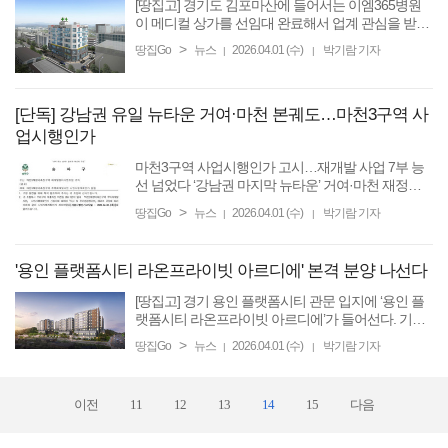
[땅집고] 경기도 김포마산에 들어서는 이엠365병원
이 메디컬 상가를 선임대 완료해서 업계 관심을 받고
있다. 1일 관련 업계에 따르면 김포마산 이엠365병원
>
땅집Go
뉴스
2026.04.01 (수)
박기람 기자
|
|
이 입점하는 메디컬 상가는 지상 6층 규모로 조성한
다. 건물 전체가 ...
[단독] 강남권 유일 뉴타운 거여·마천 본궤도…마천3구역 사
업시행인가
마천3구역 사업시행인가 고시…재개발 사업 7부 능
선 넘었다 ‘강남권 마지막 뉴타운’ 거여·마천 재정비
촉진지구 가속도 [땅집고] 서울 강남권의 유일한 뉴타
>
땅집Go
뉴스
2026.04.01 (수)
박기람 기자
|
|
운으로 기대감을 한 몸에 받고 있는 송파구 ...
'용인 플랫폼시티 라온프라이빗 아르디에' 본격 분양 나선다
[땅집고] 경기 용인 플랫폼시티 관문 입지에 ‘용인 플
랫폼시티 라온프라이빗 아르디에’가 들어선다. 기흥
구에서 2023년 이후 약 3년 만에 공급하는 신규 분양
>
땅집Go
뉴스
2026.04.01 (수)
박기람 기자
|
|
단지다. ☞돈버는 채널의 비밀이 궁금해?…부동산 유
튜버 ...
이전
11
12
13
14
15
다음