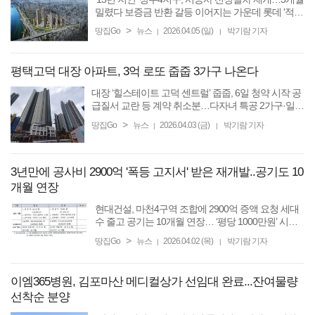
밀렸다 보증금 반환 갈등 이어지는 가운데 롯데 '적극'
vs 대우 '고심' [땅집고] 시공자 선정 절차를 다시 시작
>
땅집Go
뉴스
2026.04.05 (일)
박기람 기자
|
|
한 서울 성동구 성수동 성수전략정비구역 제4지구
(이하 ...
평택고덕 대장 아파트, 3억 로또 줍줍 3가구 나온다
대장 ‘힐스테이트 고덕 센트럴’ 줍줍, 6일 청약 시작 공
급질서 교란 등 계약 취소분…다자녀 특공 2가구·일반
1가구 평택 거주 무주택자만 가능…‘묻지마 청약’ 시
>
땅집Go
뉴스
2026.04.03 (금)
박기람 기자
|
|
당첨 제한 등 유의 [땅집고] 입주 3년 차를 맞은 경기도
...
3년만에 공사비 2900억 '폭등 고지서' 받은 재개발..공기도 10
개월 연장
현대건설, 마천4구역 조합에 2900억 증액 요청 세대
수 줄고 공기는 10개월 연장… ‘평당 1000만원’ 시대
[땅집고] 서울 송파구 거여·마천재정비촉진지구 내
>
땅집Go
뉴스
2026.04.02 (목)
박기람 기자
|
|
‘대장주’로 꼽히는 마천4재정비촉진구역(이하 마천4
구역) 재개발 ...
이엠365병원, 김포마산 메디컬상가 선임대 완료...잔여물량
선착순 분양