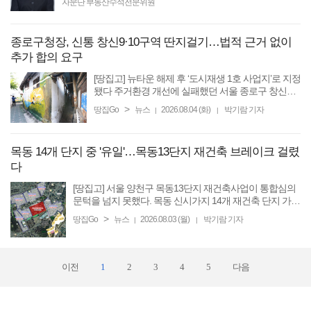
자문단 부동산수석전문위원
종로구청장, 신통 창신9·10구역 딴지걸기…법적 근거 없이
추가 합의 요구
[땅집고] 뉴타운 해제 후 ‘도시재생 1호 사업지’로 지정
됐다 주거환경 개선에 실패했던 서울 종로구 창신
9·10구역. 오세훈 서울시장표 신속통합기획(신통기
>
땅집Go
뉴스
2026.08.04 (화)
박기람 기자
|
|
획)을 통해 10여 년 만에 겨우 재개발 사업의 물꼬를
텄으나, 행정 ...
목동 14개 단지 중 '유일'…목동13단지 재건축 브레이크 걸렸
다
[땅집고] 서울 양천구 목동13단지 재건축사업이 통합심의
문턱을 넘지 못했다. 목동 신시가지 14개 재건축 단지 가운
데 통합심의에서 보류 결정을 받은 것은 이번이 처음이다.
>
땅집Go
뉴스
2026.08.03 (월)
박기람 기자
|
|
서울시는 지난달 30일 개최한 제15차 정비사업 ...
이전
1
2
3
4
5
다음