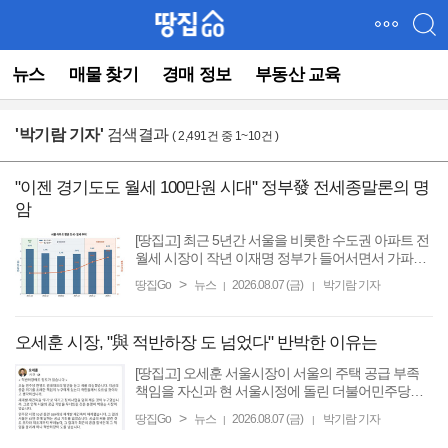
메
뉴
건
뉴스
매물 찾기
경매 정보
부동산 교육
너
뛰
기
(컨
'
박기람 기자
'
검색결과
( 2,491건 중 1~10건 )
텐
츠
"이젠 경기도도 월세 100만원 시대" 정부發 전세종말론의 명
영
암
역
으
[땅집고] 최근 5년간 서울을 비롯한 수도권 아파트 전
로
월세 시장이 작년 이재명 정부가 들어서면서 가파른
바
상승세를 이어가고 있다. 서울 아파트 평균 월세는 5
>
땅집Go
뉴스
2026.08.07 (금)
박기람 기자
|
|
로
년 만에 30만원 이상 급등했고, 고금리 시기 수억원씩
떨어졌던 전세 ...
이
동)
오세훈 시장, "與 적반하장 도 넘었다" 반박한 이유는
[땅집고] 오세훈 서울시장이 서울의 주택 공급 부족
책임을 자신과 현 서울시정에 돌린 더불어민주당을
향해 “적반하장에도 정도가 있다”고 강하게 반박했
>
땅집Go
뉴스
2026.08.07 (금)
박기람 기자
|
|
다. 민주당 시정 10년 동안 재개발·재건축 구역이 대
거 해제되면서 ...