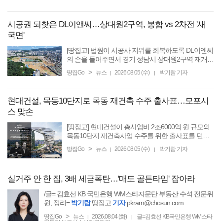
이자만 독박을 쓰고 있습니다.” 글로벌 1위 공간 솔루
션 ...
시공권 되찾은 DL이앤씨…상대원2구역, 봉합 vs 2차전 '새
국면'
[땅집고] 법원이 시공사 지위를 회복하도록 DL이앤씨
의 손을 들어주면서 경기 성남시 상대원2구역 재개발
사업지의 시공사 교체 파동이 새 국면을 맞았다. 법정
>
땅집Go
뉴스
2026.08.05 (수)
박기람 기자
|
|
공방 끝에 DL이앤씨와 조합이 공식 대화 테이블에 앉
으면서 장기 ...
현대건설, 목동10단지로 목동 재건축 수주 출사표…모포시
스 맞손
[땅집고] 현대건설이 총사업비 2조6000억 원 규모의
목동10단지 재건축사업 수주를 위한 출사표를 던졌
다. 현대건설은 프리츠커상 수상자가 설립한 세계적
>
땅집Go
뉴스
2026.08.05 (수)
박기람 기자
|
|
인 건축설계사 모포시스(Morphosis), 글로벌 조경회
사 사사키(Sasaki)와 손을 ...
실거주 안 한 집, 3배 세금폭탄…'매도 골든타임' 잡아라
/글= 김효선 KB 국민은행 WM스타자문단 부동산 수석 전문위
원, 정리=
박기람
땅집고
기자
pkram@chosun.com
>
땅집Go
뉴스
2026.08.04 (화)
글=김효선 KB국민은행 WM스타
|
|