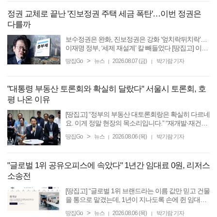
정권 교체로 끝난 '진보정권 주택 세금 폭탄'…이번 정권은
다를까
보수정권은 완화, 진보정권은 강화 ‘엎치락뒤치락’…
이재명 정부, ‘세제 재설계’ 칼 빼들었다 [땅집고] 이재
명 정부가 20년 만에 ‘거주 중심 과세’를 내세우며 부
>
땅집Go
뉴스
2026.08.07 (금)
박기람 기자
|
|
동산 세제 개편의 칼을 빼들었다. 역대 정부는 부동산
...
"대통령 부동산 토론회와 확실히 달랐다" 서울시 토론회, 호
평 나온 이유
[땅집고] “정부의 부동산 대토론회랑은 확실히 다르네
요. 이게 정말 현장의 목소리입니다.” “재개발·재건축
활성화로 공급을 늘려야 합니다.” “제발 세제개편안
>
땅집Go
뉴스
2026.08.06 (목)
박기람 기자
|
|
을 막아주십시오.” 서울시는 6일 오전 서울시청 ...
"글로벌 1위 공유오피스에 속았다" 1년간 임대료 0원, 리저스
소송전
[땅집고] “글로벌 1위 브랜드라는 이름 값만 믿고 건물
을 통으로 맡겼는데, 1년이 지나도록 손에 쥔 임대료
가 단 한 푼도 없습니다. 매달 수천만원 적자에 대출
>
땅집Go
뉴스
2026.08.06 (목)
박기람 기자
|
|