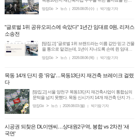
목동10단지 재건축사업 수주를 위한 출사표를 던졌
다. 현대건설은 프리츠커상 수상자가 설립한 세계적
>
땅집Go
뉴스
2026.08.05 (수)
박기람 기자
|
|
인 건축설계사 모포시스(Morphosis), 글로벌 조경회
사 사사키(Sasaki)와 손을 ...
"글로벌 1위 공유오피스에 속았다" 1년간 임대료 0원, 리저스
소송전
[땅집고] “글로벌 1위 브랜드라는 이름 값만 믿고 건물
을 통으로 맡겼는데, 1년이 지나도록 손에 쥔 임대료
가 단 한 푼도 없습니다. 매달 수천만원 적자에 대출
>
땅집Go
뉴스
2026.08.06 (목)
박기람 기자
|
|
이자만 독박을 쓰고 있습니다.” 글로벌 1위 공간 솔루
션 ...
목동 14개 단지 중 '유일'…목동13단지 재건축 브레이크 걸렸
다
[땅집고] 서울 양천구 목동13단지 재건축사업이 통합심의
문턱을 넘지 못했다. 목동 신시가지 14개 재건축 단지 가운
데 통합심의에서 보류 결정을 받은 것은 이번이 처음이다.
>
땅집Go
뉴스
2026.08.03 (월)
박기람 기자
|
|
서울시는 지난달 30일 개최한 제15차 정비사업 ...
시공권 되찾은 DL이앤씨…상대원2구역, 봉합 vs 2차전 '새
국면'