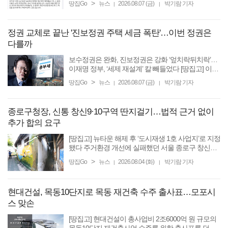
>
땅집Go
뉴스
2026.08.07 (금)
박기람 기자
|
|
다. 민주당 시정 10년 동안 재개발·재건축 구역이 대
거 해제되면서 ...
정권 교체로 끝난 '진보정권 주택 세금 폭탄'…이번 정권은
다를까
보수정권은 완화, 진보정권은 강화 ‘엎치락뒤치락’…
이재명 정부, ‘세제 재설계’ 칼 빼들었다 [땅집고] 이재
명 정부가 20년 만에 ‘거주 중심 과세’를 내세우며 부
>
땅집Go
뉴스
2026.08.07 (금)
박기람 기자
|
|
동산 세제 개편의 칼을 빼들었다. 역대 정부는 부동산
...
종로구청장, 신통 창신9·10구역 딴지걸기…법적 근거 없이
추가 합의 요구
[땅집고] 뉴타운 해제 후 ‘도시재생 1호 사업지’로 지정
됐다 주거환경 개선에 실패했던 서울 종로구 창신
9·10구역. 오세훈 서울시장표 신속통합기획(신통기
>
땅집Go
뉴스
2026.08.04 (화)
박기람 기자
|
|
획)을 통해 10여 년 만에 겨우 재개발 사업의 물꼬를
텄으나, 행정 ...
현대건설, 목동10단지로 목동 재건축 수주 출사표…모포시
스 맞손
[땅집고] 현대건설이 총사업비 2조6000억 원 규모의