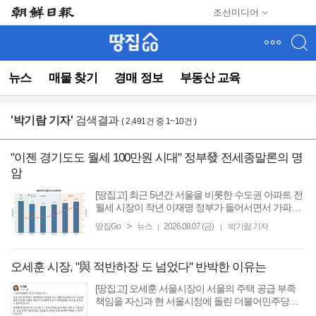
메
조선미디어
뉴
건
너
뛰
뉴스
매물 찾기
경매 정보
부동산 교육
기
(컨
텐
'
박기람 기자
'
검색결과
( 2,491건 중 1~10건 )
츠
영
역
"이젠 경기도도 월세 100만원 시대" 정부發 전세종말론의 명
으
암
로
바
[땅집고] 최근 5년간 서울을 비롯한 수도권 아파트 전
로
월세 시장이 작년 이재명 정부가 들어서면서 가파른
상승세를 이어가고 있다. 서울 아파트 평균 월세는 5
이
>
땅집Go
뉴스
2026.08.07 (금)
박기람 기자
|
|
년 만에 30만원 이상 급등했고, 고금리 시기 수억원씩
동)
떨어졌던 전세 ...
오세훈 시장, "與 적반하장 도 넘었다" 반박한 이유는
[땅집고] 오세훈 서울시장이 서울의 주택 공급 부족
책임을 자신과 현 서울시정에 돌린 더불어민주당을
향해 “적반하장에도 정도가 있다”고 강하게 반박했