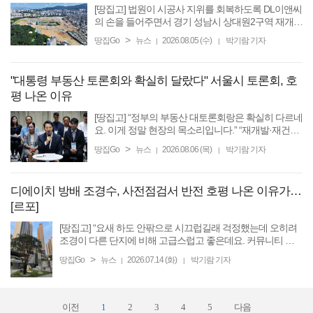
[땅집고] 법원이 시공사 지위를 회복하도록 DL이앤씨
의 손을 들어주면서 경기 성남시 상대원2구역 재개발
사업지의 시공사 교체 파동이 새 국면을 맞았다. 법정
>
땅집Go
뉴스
2026.08.05 (수)
박기람 기자
|
|
공방 끝에 DL이앤씨와 조합이 공식 대화 테이블에 앉
으면서 장기 ...
"대통령 부동산 토론회와 확실히 달랐다" 서울시 토론회, 호
평 나온 이유
[땅집고] “정부의 부동산 대토론회랑은 확실히 다르네
요. 이게 정말 현장의 목소리입니다.” “재개발·재건축
활성화로 공급을 늘려야 합니다.” “제발 세제개편안
>
땅집Go
뉴스
2026.08.06 (목)
박기람 기자
|
|
을 막아주십시오.” 서울시는 6일 오전 서울시청 ...
디에이치 방배 조경수, 사전점검서 반전 호평 나온 이유가…
[르포]
[땅집고] “요새 하도 안팎으로 시끄럽길래 걱정했는데 오히려
조경이 다른 단지에 비해 고급스럽고 좋은데요. 커뮤니티 시
설도 많아서 여가생활하기 좋을 것 같아요.” (60대 사전 입주점
>
땅집Go
뉴스
2026.07.14 (화)
박기람 기자
|
|
검 방문객) 서울시 서초구 방배동 ...
이전
1
2
3
4
5
다음