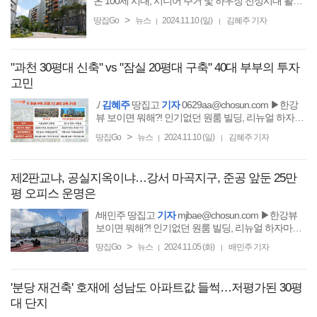
온 100세 시대, 시니어 주거 및 하우징 전성시대 활짝
폈다! 시니어 주거 개발 노하우 알고싶다면?
>
땅집Go
뉴스
2024.11.10 (일)
김혜주 기자
|
|
"과천 30평대 신축" vs "잠실 20평대 구축" 40대 부부의 투자
고민
./
김혜주
땅집고
기자
0629aa@chosun.com ▶한강
뷰 보이면 뭐해?! 인기없던 원룸 빌딩, 리뉴얼 하자마
자 건물 가치 2배 상승! 비결 알고 싶다면?
>
땅집Go
뉴스
2024.11.10 (일)
김혜주 기자
|
|
제2판교냐, 공실지옥이냐…강서 마곡지구, 준공 앞둔 25만
평 오피스 운명은
/배민주 땅집고
기자
mjbae@chosun.com ▶한강뷰
보이면 뭐해?! 인기없던 원룸 빌딩, 리뉴얼 하자마자
건물 가치 2배 상승! 비결 알고 싶다면?
>
땅집Go
뉴스
2024.11.05 (화)
배민주 기자
|
|
'분당 재건축' 호재에 성남도 아파트값 들썩…저평가된 30평
대 단지