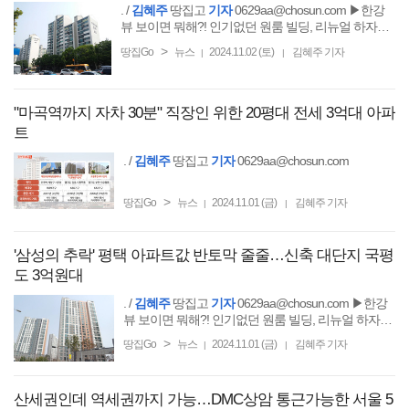
. /
김혜주
땅집고
기자
0629aa@chosun.com ▶한강
뷰 보이면 뭐해?! 인기없던 원룸 빌딩, 리뉴얼 하자마
자 건물 가치 2배 상승! 비결 알고 싶다면?
>
땅집Go
뉴스
2024.11.02 (토)
김혜주 기자
|
|
"마곡역까지 자차 30분" 직장인 위한 20평대 전세 3억대 아파
트
. /
김혜주
땅집고
기자
0629aa@chosun.com
>
땅집Go
뉴스
2024.11.01 (금)
김혜주 기자
|
|
'삼성의 추락' 평택 아파트값 반토막 줄줄…신축 대단지 국평
도 3억원대
. /
김혜주
땅집고
기자
0629aa@chosun.com ▶한강
뷰 보이면 뭐해?! 인기없던 원룸 빌딩, 리뉴얼 하자마
자 건물 가치 2배 상승! 비결 알고 싶다면?
>
땅집Go
뉴스
2024.11.01 (금)
김혜주 기자
|
|
산세권인데 역세권까지 가능…DMC상암 통근가능한 서울 5