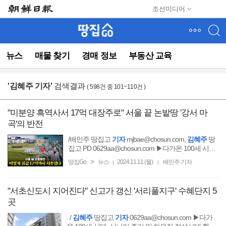
메
조선미디어
뉴
건
너
뛰
뉴스
매물 찾기
경매 정보
부동산 교육
기
(컨
텐
'
김혜주 기자
'
검색결과
( 598건 중 101~110건 )
츠
영
역
"미분양 흑역사서 17억 대장주로" 서울 끝 논밭땅 '강서 마
으
곡'의 반전
로
바
/배민주 땅집고
기자
mjbae@chosun.com,
김혜주
땅
로
집고 PD 0629aa@chosun.com ▶다가온 100세 시대,
시니어 주거 및 하우징 전성시대 활짝 폈다!
이
>
땅집Go
뉴스
2024.11.11 (월)
배민주 기자
|
|
동)
"서초신도시 지어진다" 신고가 갱신 '서리풀지구' 수혜단지 5
곳
. /
김혜주
땅집고
기자
0629aa@chosun.com ▶다가