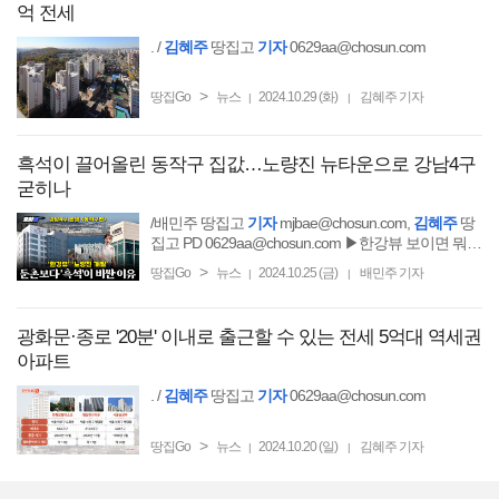
억 전세
. /
김혜주
땅집고
기자
0629aa@chosun.com
>
땅집Go
뉴스
2024.10.29 (화)
김혜주 기자
|
|
흑석이 끌어올린 동작구 집값…노량진 뉴타운으로 강남4구
굳히나
/배민주 땅집고
기자
mjbae@chosun.com,
김혜주
땅
집고 PD 0629aa@chosun.com ▶한강뷰 보이면 뭐
해?!
>
땅집Go
뉴스
2024.10.25 (금)
배민주 기자
|
|
광화문·종로 '20분' 이내로 출근할 수 있는 전세 5억대 역세권
아파트
. /
김혜주
땅집고
기자
0629aa@chosun.com
>
땅집Go
뉴스
2024.10.20 (일)
김혜주 기자
|
|