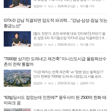
지로 봐야 베드타운 과천? 교통·일자리 다 갖춘다 동
>
땅집Go
뉴스
2026.06.12 (금)
박기홍 기자
|
|
북선이 바꿀 서울 북부 부동산 [땅집고] 제5차 국가철
도망 ...
GTX-D 강남 직결되면 압도적 파괴력…"강남-삼성-잠실 잇는
황금노선"
[철도 전문가, 표찬 싸부원 대표 인터뷰①] 하반기 발
표 앞둔 5차 국가철도망 “GTX-D 강남 직결하면 2·9호
선 상위버전” [땅집고] “5차 국가철도망 구축계획에
>
땅집Go
뉴스
2026.06.10 (수)
박기홍 기자
|
|
담길 GTX-D노선이 강남역·삼성역·잠실역을 지난다
면 ...
"7000평 상가만 도려내고 재건축" 미니신도시급 올림픽선수
촌의 전략 통할까
“미관 해치는 반쪽 재건축” vs “명분 없는 발목잡기”
단지 한복판 7000평 도려내나 [땅집고] 서울 송파구
방이동의 강남권 재건축 최대어로 꼽히는 ‘올림픽선
>
땅집Go
뉴스
2026.05.31 (일)
김혜주 기자
|
|
수기자촌아파트’ 가 정비구역 지정 과정에서 단지 중
심부 ...
"63빌딩서도 접었는데 인천에?" 용두사미 된 2500억 한화 테
마파크 꿈
김동선 부사장 승마 금메달 획득한 장소 돔형 실내 테