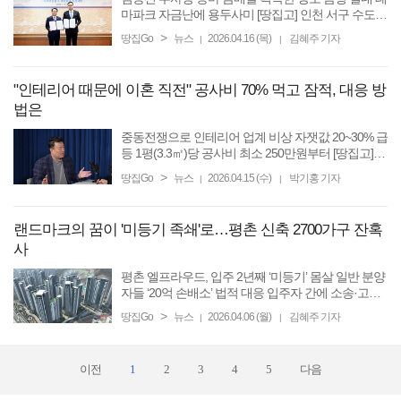
마파크 자금난에 용두사미 [땅집고] 인천 서구 수도권
매립지 내 드림파크 승마장 부지가 당초 화려했던 대
>
땅집Go
뉴스
2026.04.16 (목)
김혜주 기자
|
|
형 테마파크 청사진과는 달리 사업성 논란에 직면했
다. 해당 ...
"인테리어 때문에 이혼 직전" 공사비 70% 먹고 잠적, 대응 방
법은
중동전쟁으로 인테리어 업계 비상 자잿값 20~30% 급
등 1평(3.3㎡)당 공사비 최소 250만원부터 [땅집고]
“이러다 남편이랑 이혼할 것 같아요.” 인테리어 공사
>
땅집Go
뉴스
2026.04.15 (수)
박기홍 기자
|
|
를 진행 중이던 한 부부가 최근 남경엽 뉴빌드 대표에
게 보낸 ...
랜드마크의 꿈이 '미등기 족쇄'로…평촌 신축 2700가구 잔혹
사
평촌 엘프라우드, 입주 2년째 ‘미등기’ 몸살 일반 분양
자들 ‘20억 손배소’ 법적 대응 입주자 간에 소송·고발
전쟁 [땅집고] 경기도 안양시 동안구의 랜드마크로 기
>
땅집Go
뉴스
2026.04.06 (월)
김혜주 기자
|
|
대를 모았던 2700가구 대단지, ‘평촌 엘프라우드’가 ...
이전
1
2
3
4
5
다음