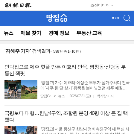
메
조선미디어
뉴
건
너
뛰
뉴스
매물 찾기
경매 정보
부동산 교육
기
(컨
텐
'
김혜주 기자
'
검색결과
( 598건 중 1~10건 )
츠
영
역
민박집으로 제주 핫플 만든 이효리 안목, 평창동·신당동 부
으
동산 잭팟
로
바
[땅집고] 가수 이효리·이상순 부부가 실거주하며 전국
로
에 ‘제주 한 달 살기’ 광풍을 불어넣었던 제주 애월읍
소길리 단독주택. 관광객들의 무단 침입 등 사생활 침
이
>
땅집Go
뉴스
2026.07.31 (금)
박기람 기자
|
|
해 문제로 결국 정든 집을 떠나야 했던 이 부부의 자
동)
택이 ...
국평보다 대형…한남4구역, 조합원 분양 40평 이상 큰 집 택
했다
[땅집고] 서울 용산구 한남재정비촉진구역 내 핵심 사