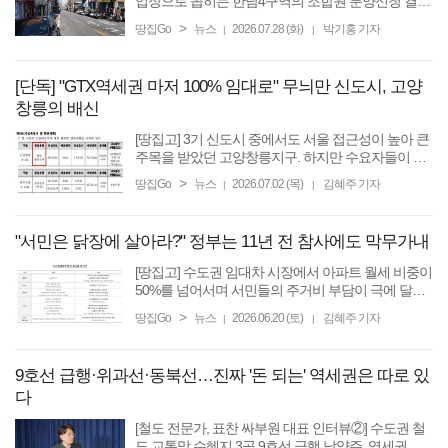
업장으로 꼽히는 한남4구역의 조합원 분양신청 결과
가 윤곽을 드러냈다. 조합원들의 희망 평형이 40평대
>
땅집Go
뉴스
2026.07.28 (화)
박기홍 기자
|
|
이상 대형으로 크게 쏠리면서 대다수 대형 타입에서
경합이 발생한 ...
[단독] "GTX역세권 마저 100% 임대로" 무늬만 신도시, 고양
창릉의 배신
[땅집고] 3기 신도시 중에서도 서울 접근성이 높아 큰
주목을 받았던 고양창릉지구. 하지만 수요자들이 기
대했던 모습과는 점점 멀어지고 있어 현장의 분위기
>
땅집Go
뉴스
2026.07.02 (목)
김혜주 기자
|
|
는 싸늘하다. 화려한 청사진과 달리 핵심 민간 분양
부지가 100% ...
"서민은 닭장에 살아라?" 정부는 11년 전 참사에도 막무가내
[땅집고] 수도권 임대차 시장에서 아파트 월세 비중이
50%를 넘어서며 서민들의 주거비 부담이 극에 달하
고 있다. 아파트 전세 물건은 줄고 월세가 급등하자
>
땅집Go
뉴스
2026.06.20 (토)
김혜주 기자
|
|
빌라와 오피스텔 등 비(非) 아파트 공급을 늘려야 한
다는 목소리가 ...
9호선 급행·위과선·동북선…진짜 '돈 되는' 역세권은 따로 있
다
[철도 전문가, 표찬 싸부원 대표 인터뷰②] 수도권 철
도 교통망 수혜지 3곳 9호선 급행 남양주, 역세권 단