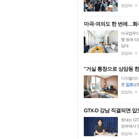
>
땅집Go
마곡·여의도 한 번에…화
마곡업무
행 등에 따
임대
>
땅집Go
"거실 통창으로 상암동 한눈
디지털미디
론
김포
공항
>
땅집Go
GTX-D 강남 직결되면 
현재는 GT
정부에서 언
>
땅집Go