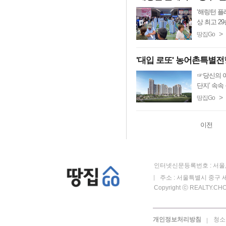
‘해링턴 플
상 최고 29
>
땅집Go
'대입 로또' 농어촌특별전
☞당신의 아
단지’ 속
>
땅집Go
이전
인터넷신문등록번호 : 서울, 
주소 : 서울특별시 중구 세
Copyright ⓒ REALTY.CHOS
개인정보처리방침
청소