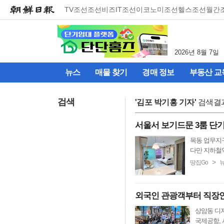
메
TV조선
조선비즈
IT조선
이코노미조선
헬스조선
월간
뉴
건
너
뛰
2026년 8월 7일
기
(컨
뉴스
매물 찾기
경매 정보
부동산 교
텐
츠
영
검색
'
김포 박기홍 기자
'
검색결
역
으
서울서 보기드문 3룸 단
로
바
목동 업무지
로
다만 지하철역
이
>
땅집Go
동)
외국인 관광객부터 직장인
상암동 디
국제공항, 