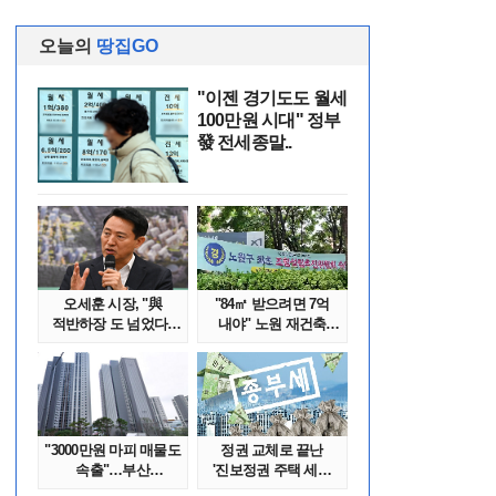
오늘의
땅집GO
"이젠 경기도도 월세
100만원 시대" 정부
發 전세종말..
오세훈 시장, "與
"84㎡ 받으려면 7억
적반하장 도 넘었다"
내야" 노원 재건축
반박한 이유는
단지서 고령 ..
"3000만원 마피 매물도
정권 교체로 끝난
속출"…부산
'진보정권 주택 세금
대단지서도 잔금..
폭탄'