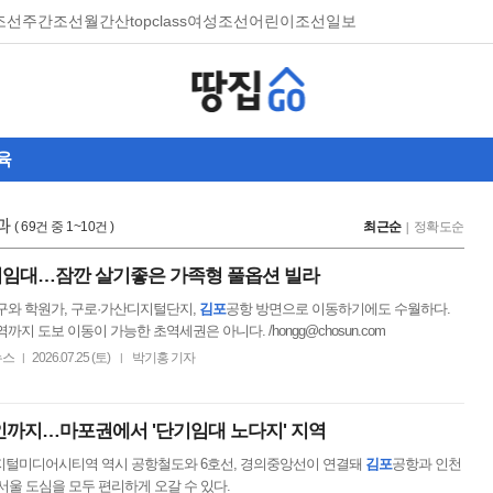
조선
주간조선
월간산
topclass
여성조선
어린이조선일보
육
과
( 69건 중 1~10건 )
최근순
정확도순
기임대…잠깐 살기좋은 가족형 풀옵션 빌라
구와 학원가, 구로·가산디지털단지,
김포
공항 방면으로 이동하기에도 수월하다.
까지 도보 이동이 가능한 초역세권은 아니다. /hongg@chosun.com
뉴스
2026.07.25 (토)
박기홍 기자
|
|
까지…마포권에서 '단기임대 노다지' 지역
지털미디어시티역 역시 공항철도와 6호선, 경의중앙선이 연결돼
김포
공항과 인천
서울 도심을 모두 편리하게 오갈 수 있다.