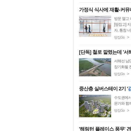
가정식 식사에 재활-커뮤
방문 열고 
[땅집고] 
자, 통창 너
>
땅집Go
[단독] 철로 깔렸는데 '서
서해선 남
장기화될 
>
땅집Go
중산층 실버스테이 2기 '
수도권에서
문가와 함께
>
땅집Go
'해링턴 플레이스 풍무' 견