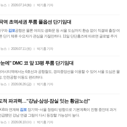
뉴스
2026.07.14 (화)
박기홍 기자
|
|
곡역 초역세권 투룸 풀옵션 단기임대
지구와
김포
공항은 물론 여의도·광화문 등 서울 도심까지 환승 없이 직결돼 출장·여
른 단기 체류 수요자가 관심을 가질만하다. 11일 단단홈즈에 따르면 글로벌 주거
뉴스
2026.07.11 (토)
박기홍 기자
|
|
에" DMC 코 앞 13평 투룸 단기임대
어시티역에서는 6호선과 공항철도, 경의중앙선을 이용할 수 있어 서울 도심은 물
, 인천공항 이동도 편리하다.
뉴스
2026.06.26 (금)
박기홍 기자
|
|
압도적 파괴력…"강남-삼성-잠실 잇는 황금노선"
X-B와 연계해
김포
장기역~서울 청량리 방향으로 기본계획이 진행 중인데 과거
급됐던 강남 연결 그림이 다시 등장할 가능성이 높다.
뉴스
2026.06.10 (수)
박기홍 기자
|
|