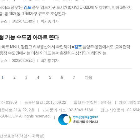
레이스 풍무’는
김포
풍무 양도지구 도시개발사업 1~3BL에 위치하며, 지하 3층~지
층, 총 18개동, 1769가구 규모로 조성된다.
뉴스
2025.07.15 (화)
박기홍 기자
|
|
형 가능 수도권 아파트 뜬다
파트 MBTI, 땅집고 AI부동산에서 확인하기 ■
김포
·남양주·용인에서도 ‘교육전략
속 등장 수도권에서는 이천 외에도 농어촌전형 대상지역에 해당되는
뉴스
2025.07.08 (화)
박기홍 기자
|
|
1
2
3
4
5
6
7
다음
아 03909
등록년월일 : 2015 .09.22
발행인·편집인 : 유하용
제호 : 땅집
종대로 21길 22, 2층
기사문의·제보 : 02-6949-6168
광고·사업문의 : 02-6949
UN.COM All rights reserved.
년보호정책(책임자:차학봉)