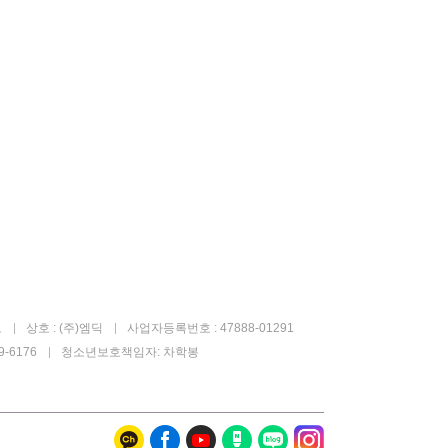
고
상호 : (주)엠딕
사업자등록번호 : 47888-01291
-6176
청소년보호책임자: 차학봉