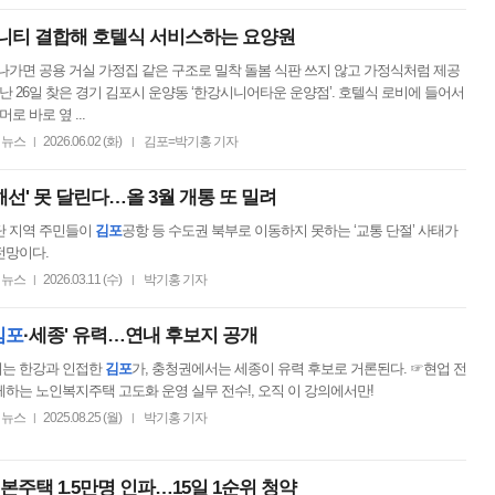
니티 결합해 호텔식 서비스하는 요양원
나가면 공용 거실 가정집 같은 구조로 밀착 돌봄 식판 쓰지 않고 가정식처럼 제공
지난 26일 찾은 경기 김포시 운양동 ‘한강시니어타운 운양점’. 호텔식 로비에 들어서
머로 바로 옆 ...
뉴스
2026.06.02 (화)
김포=박기홍 기자
|
|
해선' 못 달린다…올 3월 개통 또 밀려
단 지역 주민들이
김포
공항 등 수도권 북부로 이동하지 못하는 ‘교통 단절’ 사태가
전망이다.
뉴스
2026.03.11 (수)
박기홍 기자
|
|
김포
·세종' 유력…연내 후보지 공개
는 한강과 인접한
김포
가, 충청권에서는 세종이 유력 후보로 거론된다. ☞현업 전
하는 노인복지주택 고도화 운영 실무 전수!, 오직 이 강의에서만!
뉴스
2025.08.25 (월)
박기홍 기자
|
|
본주택 1.5만명 인파…15일 1순위 청약