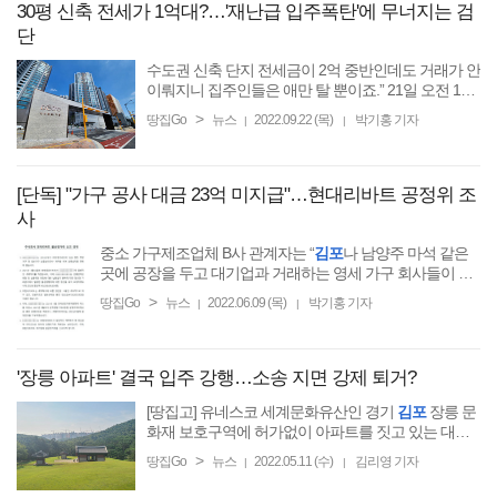
30평 신축 전세가 1억대?…'재난급 입주폭탄'에 무너지는 검
단
수도권 신축 단지 전세금이 2억 중반인데도 거래가 안
이뤄지니 집주인들은 애만 탈 뿐이죠.” 21일 오전 10
시쯤,
김포
골드라인 풍무역에서 하차해 버스를 타고
>
땅집Go
뉴스
2022.09.22 (목)
박기홍 기자
|
|
20분가량 이동하니
[단독] "가구 공사 대금 23억 미지급"…현대리바트 공정위 조
사
중소 가구제조업체 B사 관계자는 “
김포
나 남양주 마석 같은
곳에 공장을 두고 대기업과 거래하는 영세 가구 회사들이 모
두 이 사건을 알고 있고, 어떻게 결론이 날지 지켜보고 있
>
땅집Go
뉴스
2022.06.09 (목)
박기홍 기자
|
|
다”며
'장릉 아파트' 결국 입주 강행…소송 지면 강제 퇴거?
[땅집고] 유네스코 세계문화유산인 경기
김포
장릉 문
화재 보호구역에 허가없이 아파트를 짓고 있는 대방
건설 등 3개 건설사가 문화재청과 소송 중인데 입주를
>
땅집Go
뉴스
2022.05.11 (수)
김리영 기자
|
|
강행할 움직임을 보이고 있다