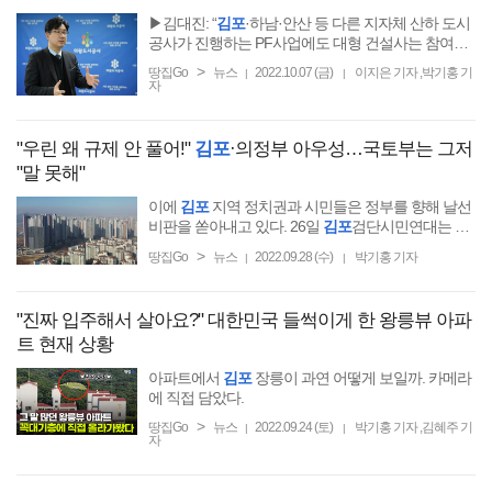
▶김대진: “
김포
·하남·안산 등 다른 지자체 산하 도시
공사가 진행하는 PF사업에도 대형 건설사는 참여하
지 않고 있다.
>
땅집Go
뉴스
2022.10.07 (금)
이지은 기자 ,박기홍 기
|
|
자
"우린 왜 규제 안 풀어!"
김포
·의정부 아우성…국토부는 그저
"말 못해"
이에
김포
지역 정치권과 시민들은 정부를 향해 날선
비판을 쏟아내고 있다. 26일
김포
검단시민연대는 성
명서를 통해 “
김포
는 수도권에서 주택가격이 가장 낮
>
땅집Go
뉴스
2022.09.28 (수)
박기홍 기자
|
|
은 지역”이라며 “규제 ...
"진짜 입주해서 살아요?" 대한민국 들썩이게 한 왕릉뷰 아파
트 현재 상황
아파트에서
김포
장릉이 과연 어떻게 보일까. 카메라
에 직접 담았다.
>
땅집Go
뉴스
2022.09.24 (토)
박기홍 기자 ,김혜주 기
|
|
자