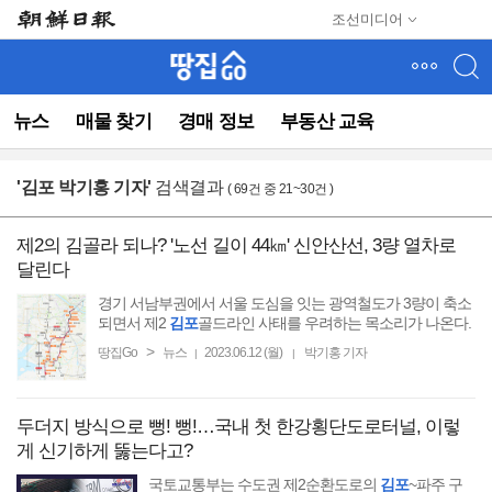
메
조선미디어
뉴
건
너
뛰
뉴스
매물 찾기
경매 정보
부동산 교육
기
(컨
텐
'
김포 박기홍 기자
'
검색결과
( 69건 중 21~30건 )
츠
영
역
제2의 김골라 되나? '노선 길이 44㎞' 신안산선, 3량 열차로
으
달린다
로
바
경기 서남부권에서 서울 도심을 잇는 광역철도가 3량이 축소
로
되면서 제2
김포
골드라인 사태를 우려하는 목소리가 나온다.
이
>
땅집Go
뉴스
2023.06.12 (월)
박기홍 기자
|
|
동)
두더지 방식으로 뻥! 뻥!…국내 첫 한강횡단도로터널, 이렇
게 신기하게 뚫는다고?
국토교통부는 수도권 제2순환도로의
김포
~파주 구