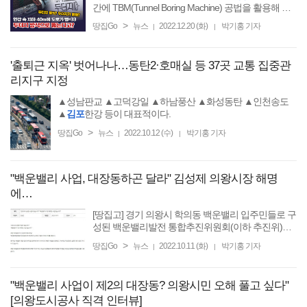
간에 TBM(Tunnel Boring Machine) 공법을 활용해 한
강 도로터널을 뚫는다고 밝혔다. 13일 열린 굴진 기념
>
땅집Go
뉴스
2022.12.20 (화)
박기홍 기자
|
|
식에서는 장비
'출퇴근 지옥' 벗어나나…동탄2·호매실 등 37곳 교통 집중관
리지구 지정
▲성남판교 ▲고덕강일 ▲하남풍산 ▲화성동탄 ▲인천송도
▲
김포
한강 등이 대표적이다.
>
땅집Go
뉴스
2022.10.12 (수)
박기홍 기자
|
|
"백운밸리 사업, 대장동하곤 달라" 김성제 의왕시장 해명
에…
[땅집고] 경기 의왕시 학의동 백운밸리 입주민들로 구
성된 백운밸리발전 통합추진위원회(이하 추진위)가
백운밸리 사업을 ‘성공한 사업’으로 평가한 김성제 의
>
땅집Go
뉴스
2022.10.11 (화)
박기홍 기자
|
|
왕시장의 지난 6일
기자
회견
"백운밸리 사업이 제2의 대장동? 의왕시민 오해 풀고 싶다"
[의왕도시공사 직격 인터뷰]