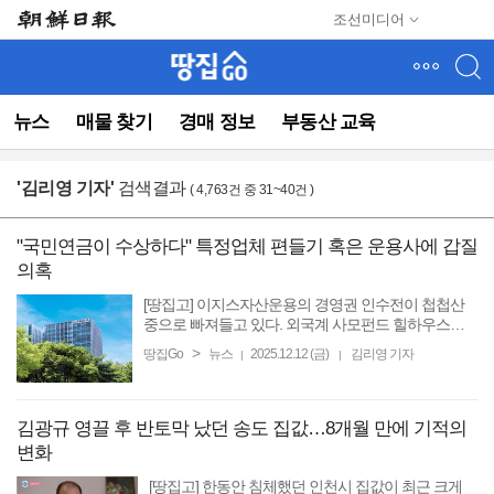
메
조선미디어
뉴
건
너
뛰
뉴스
매물 찾기
경매 정보
부동산 교육
기
(컨
텐
'
김리영 기자
'
검색결과
( 4,763건 중 31~40건 )
츠
영
역
"국민연금이 수상하다" 특정업체 편들기 혹은 운용사에 갑질
으
의혹
로
바
[땅집고] 이지스자산운용의 경영권 인수전이 첩첩산
로
중으로 빠져들고 있다. 외국계 사모펀드 힐하우스인
베스트먼트가 우선협상자로 선정된 것에 대해 경쟁
이
>
땅집Go
뉴스
2025.12.12 (금)
김리영 기자
|
|
입찰사였던 흥국생명이 법적 대응을 예고했다. 이에
동)
대해 ...
김광규 영끌 후 반토막 났던 송도 집값…8개월 만에 기적의
변화
[땅집고] 한동안 침체했던 인천시 집값이 최근 크게