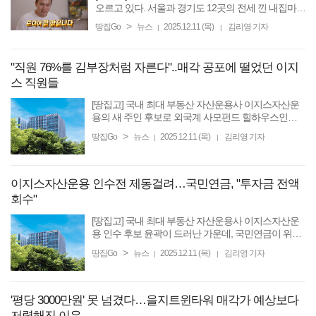
오르고 있다. 서울과 경기도 12곳의 전세 낀 내집마련
을 금지하고 6억원 이상 대출을 금지한 이재명 정부
>
땅집Go
뉴스
2025.12.11 (목)
김리영 기자
|
|
부동산 규제 정책으로 비규제지역이면서 집값이 상
대적으로 저렴한 ...
"직원 76%를 김부장처럼 자른다"..매각 공포에 떨었던 이지
스 직원들
[땅집고] 국내 최대 부동산 자산운용사 이지스자산운
용의 새 주인 후보로 외국계 사모펀드 힐하우스인베
스트먼트가 선정되면서 업계가 술렁이고 있다. 대규
>
땅집Go
뉴스
2025.12.11 (목)
김리영 기자
|
|
모 개발 사업이 외국 자본에 넘어갈 것이란 우려가 제
기되는가 하면, ...
이지스자산운용 인수전 제동걸려…국민연금, "투자금 전액
회수"
[땅집고] 국내 최대 부동산 자산운용사 이지스자산운
용 인수 후보 윤곽이 드러난 가운데, 국민연금이 위탁
자금을 전액 회수한다고 밝혔다. 1조1000억원대 인수
>
땅집Go
뉴스
2025.12.11 (목)
김리영 기자
|
|
전에 제동이 걸릴 전망이다. 11일 업계에 따르면 국민
연금은 지난 ...
'평당 3000만원' 못 넘겼다…을지트윈타워 매각가 예상보다
저렴해진 이유