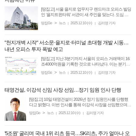
[땅집고] 서울 을지로 업무지구 랜드마크 오피스 빌딩
인 ‘을지트윈타워’ 서관이 새 주인을 맞는다. 도심 한
복판 주력 자산임에도, 매각가는 시장 전망을 크게 밑
>
땅집Go
뉴스
2025.12.10 (수)
김리영 기자
|
|
돌아 이례적이라는 평가가 나온다. 관련기사 : [단독]
...
"천지개벽 시작" 서소문·을지로·터미널 초대형 개발 시동…
내년 오피스 투자 폭발 예고
[땅집고] 지난 3분기까지 서울의 오피스 거래액이 16
조4000억원을 기록한 것으로 나타났다. 이는 분기당
5조원대 기록이 합쳐진 것으로 올해 서울 오피스 거
>
땅집Go
뉴스
2025.12.10 (수)
김리영 기자
|
|
래액이 총 20조원을 돌파할 것이란 전망이 나왔다. 이
는 역대 최대 ...
태영건설, 이강석 신임 사장 선임…정기 임원 인사 단행
[땅집고] 10일 태영건설이 2026년 정기 임원인사를 단행했
다고 밝혔다. 이번 인사를 통해 이강석 사장을 선임했으며,
토목본부장에는 임태종 전무, 건축본부장에는 정진형 상무
>
땅집Go
뉴스
2025.12.10 (수)
김리영 기자
|
|
를 각각 임명했다. 신임 이강석 사장은 ...
'5조원' 굴리며 국내 1위 리츠 등극…SK리츠, 주가 얼마나 오