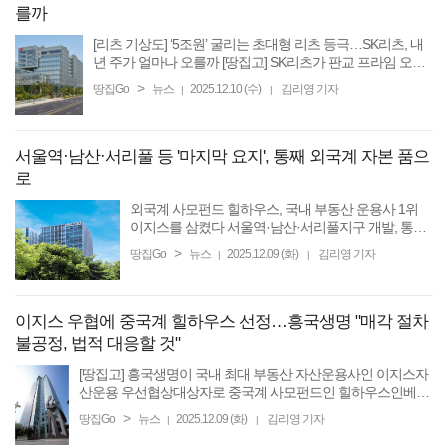
를까
[리츠 기상도] ‘5조원’ 굴리는 초대형 리츠 등극…SK리츠, 내
년 주가 얼마나 오를까 [땅집고] SK리츠가 판교 프라임 오피
스인 ‘SK-P타워’의 신규 매입을 완료하면서 총 운용자산
>
땅집Go
뉴스
2025.12.10 (수)
김리영 기자
|
|
(AUM)을 5조3000억원대로 끌어올렸다. 이는 국내 ...
서울역·남산·서리풀 등 '마지막 요지', 통째 외국계 자본 품으
로
외국계 사모펀드 힐하우스, 국내 부동산 운용사 1위
이지스를 삼켰다 서울역·남산·서리풀지구 개발, 통째
로 외국계 자본 손에 달려 [땅집고] 국내 최대 부동산
>
땅집Go
뉴스
2025.12.09 (화)
김리영 기자
|
|
자산운용사인 이지스자산운용 경영권이 외국계 사모
펀드 ...
이지스 우협에 중국계 힐하우스 선정…흥국생명 "매각 절차
불공정, 법적 대응할 것"
[땅집고] 흥국생명이 국내 최대 부동산 자산운용사인 이지스자
산운용 우선협상대상자로 중국계 사모펀드인 힐하우스인베스
트먼트가 선정되자 강한 유감을 표하며 법적 대응을 예고했다.
>
땅집Go
뉴스
2025.12.09 (화)
김리영 기자
|
|
9일 흥국생명은 입장문을 통해 ...