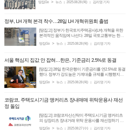
>
땅집Go
뉴스
2025.08.28 (목)
김리영 기자
|
|
개혁위원회와 민간 위원 위촉하는 등 본격적인 움직
임에 ...
정부, LH 개혁 본격 착수…28일 LH 개혁위원회 출범
[땅집고] 정부가 한국토지주택공사(LH) 개혁을 위한
본격적인 움직임에 나선다. 28일 국토교통부는 한국
토지주택공사(LH) 개혁위원회 출범을 위한 민간위원
>
땅집Go
뉴스
2025.08.28 (목)
김리영 기자
|
|
위촉식을 열고, 민간 위원장과 국토교통부 1차관을
공동위원장으로 LH ...
서울 핵심지 집값 안 잡혀…한은, 기준금리 2.5%로 동결
[땅집고] 28일 한국은행이 기준금리를 연2.5%로 동결
했다. 정부가 강도높은 가계대출 규제를 시행했지만,
여전히 핵심지 고가주택 가격이 상승하는 등 부동산
>
땅집Go
뉴스
2025.08.28 (목)
김리영 기자
|
|
시장이 불안정한데 따른 조치다. 이날 한국은행 금융
통화위원회는 ...
코람코, 주택도시기금 앵커리츠 장내매매 위탁운용사 재선
정 돌입
[땅집고] 코람코자산신탁이 주택도시기금 앵커리츠
의 상장리츠 장내거래 위탁 운용사를 재선정하기 위
한 공모절차에 돌입한다고 27일 밝혔다. 앵커리츠는
>
땅집Go
뉴스
2025.08.27 (수)
김리영 기자
|
|