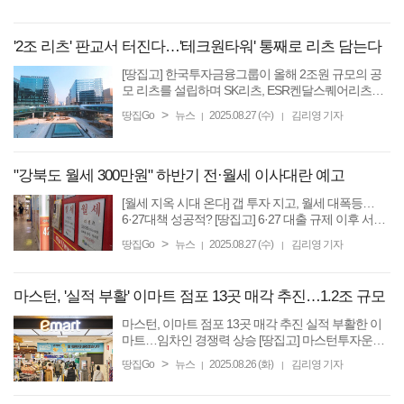
지난 2020년 국토교통부가 주택도시기금을 통해 조
성한 총 4650억원 ...
'2조 리츠' 판교서 터진다…'테크원타워' 통째로 리츠 담는다
[땅집고] 한국투자금융그룹이 올해 2조원 규모의 공
모 리츠를 설립하며 SK리츠, ESR켄달스퀘어리츠에
이어 세 번째 ‘조 단위’ 리츠를 출범시킨다. 업계는 대
>
땅집Go
뉴스
2025.08.27 (수)
김리영 기자
|
|
형 리츠 출범으로 국내 리츠 시장의 판도를 바꿀 것으
로 기대하고 ...
"강북도 월세 300만원" 하반기 전·월세 이사대란 예고
[월세 지옥 시대 온다] 갭 투자 지고, 월세 대폭등…
6·27대책 성공적? [땅집고] 6·27 대출 규제 이후 서울
에서 갭투자로 의심되는 거래가 약 87% 급감하고, 강
>
땅집Go
뉴스
2025.08.27 (수)
김리영 기자
|
|
남구에서는 단 한 건도 발생하지 않은 것으로 조사됐
다. 하지만, 그 ...
마스턴, '실적 부활' 이마트 점포 13곳 매각 추진…1.2조 규모
마스턴, 이마트 점포 13곳 매각 추진 실적 부활한 이
마트…임차인 경쟁력 상승 [땅집고] 마스턴투자운용
이 2019년 이마트로부터 인수한 이마트 점포 13곳을
>
땅집Go
뉴스
2025.08.26 (화)
김리영 기자
|
|
한꺼번에 매물로 내놨다. 매각가는 건물과 토지의 가
치를 합해 약 ...