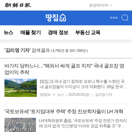
메
조선미디어
뉴
건
너
뛰
뉴스
매물 찾기
경매 정보
부동산 교육
기
(컨
텐
'
김리영 기자
'
검색결과
( 4,763건 중 191~200건 )
츠
영
역
바가지 당하느니…"해외서 싸게 골프 치자" 국내 골프장 영
으
업이익 추락
로
바
[땅집고] 국내 경기 침체로 코로나 특수를 누렸던 국
로
내 골프장들의 수익성이 크게 악화했다. 28일 한국레
저산업연구소가 발표한 국내 골프장의 상반기 경영
이
>
땅집Go
뉴스
2025.08.29 (금)
김리영 기자
|
|
실적 분석 자료에 따르면, 올 상반기 골프장 15개사
동)
평균 매출액은 ...
'국토보유세' '토지임대부 주택' 주창 진보학자들이 LH 개혁
LH개혁위원회 출범, ‘국토보유세’ 주장 전문가 한자리
에 모여 업계 “민간분양 아파트 공급 위축될 것” 우려
[땅집고] 정부가 한국토지주택공사(LH) 개혁을 위해