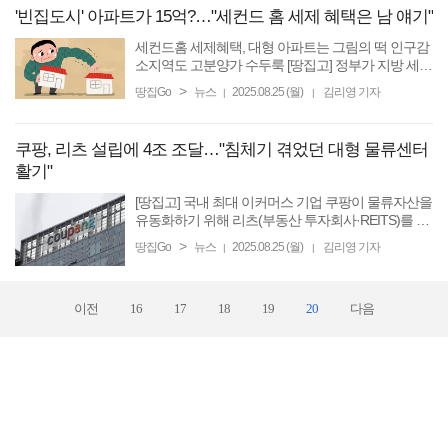
'빈집도시' 아파트가 15억?…"세컨드 홈 세제 혜택은 남 얘기"
세컨드홈 세제혜택, 대형 아파트는 그림의 떡 인구감
소지역도 고분양가 수두룩 [땅집고] 정부가 지방 세컨
드홈에 세제 혜택을 확대했지만, 지방 분양 아파트 대
>
땅집Go
뉴스
2025.08.25 (월)
김리영 기자
|
|
형 주택은 서울 못지않은 고분양가로 혜택을 받기 어
렵다는 ...
쿠팡, 리츠 설립에 4조 조달…"침체기 겪었던 대형 물류센터
활기"
[땅집고] 국내 최대 이커머스 기업 쿠팡이 물류자산을
유동화하기 위해 리츠(부동산 투자회사·REITS)를 설
립한다. 쿠팡은 국내 물류센터 유동화를 통해 3조~4
>
땅집Go
뉴스
2025.08.25 (월)
김리영 기자
|
|
조원을 조달할 계획으로 알려졌다. 쿠팡이 보유한 자
산의 가치를 ...
이전
16
17
18
19
20
다음