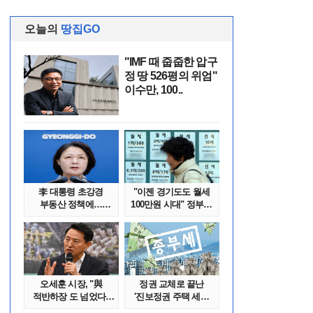
오늘의
땅집GO
"IMF 때 줍줍한 압구
정 땅 526평의 위엄"
이수만, 100..
李 대통령 초강경
"이젠 경기도도 월세
부동산 정책에…
100만원 시대" 정부發
추미애 '경기도 재..
전세종말..
오세훈 시장, "與
정권 교체로 끝난
적반하장 도 넘었다"
'진보정권 주택 세금
반박한 이유는
폭탄'