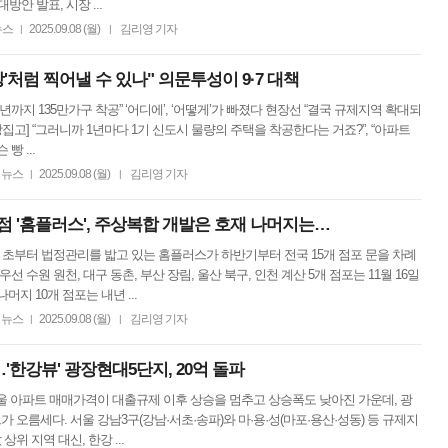
방안 발표, 시장 ...
뉴스
2025.09.08 (월)
김리영 기자
|
|
'처럼 찍어낼 수 있나" 의문투성이 9·7 대책
30년까지 135만가구 착공” ‘어디에’, ‘어떻게’가 빠졌다 현장선 “결국 규제지역 확대되
[땅집고] “그러니까 1년마다 1기 신도시 물량의 주택을 착공한다는 거죠?”, “아파트
빵 ...
뉴스
2025.09.08 (월)
김리영 기자
|
|
 '홈플러스', 주상복합 개발은 호재 나머지는…
올 초부터 법정관리를 밟고 있는 홈플러스가 하반기부터 전국 15개 점포 문을 차례
우선 수원 원천, 대구 동촌, 부산 장림, 울산 북구, 인천 계산 5개 점포는 11월 16일
머지 10개 점포는 내년 ...
뉴스
2025.09.08 (월)
김리영 기자
|
|
한강뷰' 광장현대5단지, 20억 돌파
서울 아파트 매매가격이 대출규제 이후 상승을 멈추고 상승폭도 낮아진 가운데, 광
가 오름세다. 서울 강남3구(강남·서초·송파)와 마·용·성(마포·용산·성동) 등 규제지
상위 지역 대신, 한강 ...