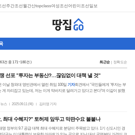
조선
주간조선
월간산
topclass
여성조선
어린이조선일보
육
,763건 중 171~180건 )
최근순
정확도순
쟁 선포 "투자는 부동산?…끊임없이 대책 낼 것"
 이날 청와대 영빈관에서 열린 취임 100일
기자
회견에서 “국민들에게 ‘투자는 부
 게 자리잡고 있는데, 저는 이게 막바지로 달려가고 있다고 본다”며 이같이 밝혔
뉴스
2025.09.11 (목)
김리영 기자
|
|
, 최대 수혜지?" 토허제 앞두고 막판수요 불붙나
재명 정부의 9.7 공급 대책 최대 수혜지로 분당이 주목받고 있다. 1기 신도시인 경
분당구는 이 대통령이 보유한 아파트가 있는 곳으로 지난 대선 국면부터 가격이 크