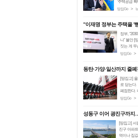
‘주택공급 확대
>
땅집Go
"이재명 정부는 주택을 '빵
정부, “20
나” 불안 
짓는 게 무슨 
>
땅집Go
동탄·가양·일산까지 줄폐점
[땅집고] 
로 닫는다. 
폐점한다. 나
>
땅집Go
성동구 이어 광진구까지…'
[땅집고] 
진구 아파트
역이나 집값 