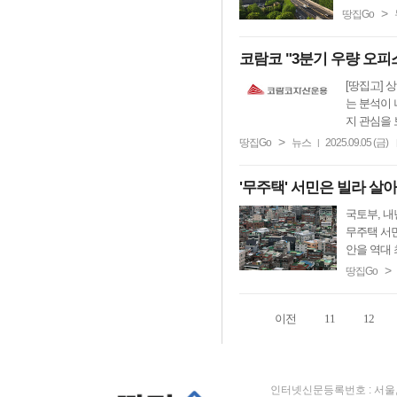
>
땅집Go
코람코 "3분기 우량 오피
[땅집고] 
는 분석이 
지 관심을 보
>
땅집Go
뉴스
2025.09.05 (금)
|
'무주택' 서민은 빌라 살아
국토부, 내
무주택 서
안을 역대 
>
땅집Go
이전
11
12
인터넷신문등록번호 : 서울, 