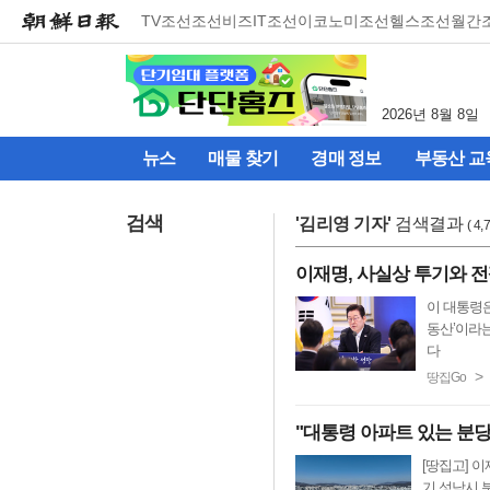
메
TV조선
조선비즈
IT조선
이코노미조선
헬스조선
월간
뉴
건
너
뛰
2026년 8월 8일
기
(컨
뉴스
매물 찾기
경매 정보
부동산 교
텐
츠
영
검색
'
김리영 기자
'
검색결과
( 4
역
으
이재명, 사실상 투기와 전
로
바
이 대통령은
로
동산’이라는
이
다
동)
>
땅집Go
"대통령 아파트 있는 분당
[땅집고] 이
기 성남시 