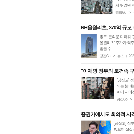
게 뛰었던 지
>
땅집Go
NH올원리츠, 370억 규모
종로 ‘돈의문 디타워’ 
올원리츠’ 주가가 역
받을 수 ...
>
땅집Go
뉴스
202
|
"이재명 정부의 토건족 구
[땅집고] 
되는 분야
이미 지어진
>
땅집Go
증권가에서도 회의적 시각 
[땅집고] 정
했으며 실질