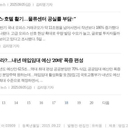
뉴스
2025.09.05 (금)
김리영 기자
|
|
스·호텔 활기…물류센터 공실률 부담↑"
상반기 국내 오피스 거래규모가 약 11조원을 넘어서면서 작년보다 186% 증가했다
나왔다. 고급 오피스 선호 현상 확대로 우량 빌딩 수요가 늘고, 글로벌 투자자들까
이고 있다고 조사됐다. 5일 ...
김리영 기자
|
라?…내년 매입임대 예산 '20배' 폭증 편성
년도 예산안 62.5조…역대 최대 편성 공공분양은 70% 삭감, 공공임대 예산만 폭증
민 분양주택 원하는데…매입임대 활성화할 듯 [땅집고] 국토교통부가 내년도 예산
최대 수준으로 책정하면서, ...
뉴스
2025.09.05 (금)
김리영 기자
|
|
13
14
15
16
17
18
19
20
다음
아 03909
등록년월일 : 2015 .09.22
발행인·편집인 : 유하용
제호 : 땅집