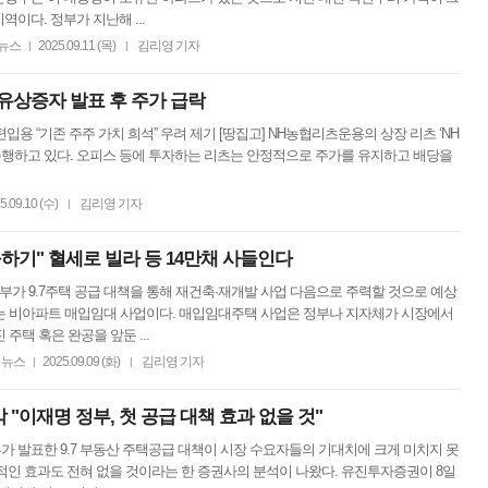
역이다. 정부가 지난해 ...
뉴스
2025.09.11 (목)
김리영 기자
|
|
 유상증자 발표 후 주가 급락
편입용 “기존 주주 가치 희석” 우려 제기 [땅집고] NH농협리츠운용의 상장 리츠 ‘NH
주행하고 있다. 오피스 등에 투자하는 리츠는 안정적으로 주가를 유지하고 배당을
5.09.10 (수)
김리영 기자
|
하기" 혈세로 빌라 등 14만채 사들인다
정부가 9.7주택 공급 대책을 통해 재건축·재개발 사업 다음으로 주력할 것으로 예상
는 비아파트 매입임대 사업이다. 매입임대주택 사업은 정부나 지자체가 시장에서
 주택 혹은 완공을 앞둔 ...
뉴스
2025.09.09 (화)
김리영 기자
|
|
"이재명 정부, 첫 공급 대책 효과 없을 것"
부가 발표한 9.7 부동산 주택공급 대책이 시장 수요자들의 기대치에 크게 미치지 못
적인 효과도 전혀 없을 것이라는 한 증권사의 분석이 나왔다. 유진투자증권이 8일