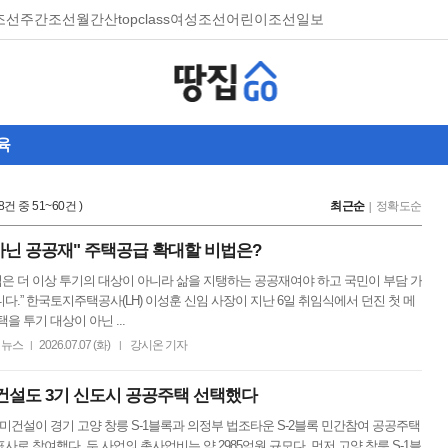
조선
주간조선
월간산
topclass
여성조선
어린이조선일보
육
18건 중 51~60건 )
최근순
정확도순
아닌 공공재" 주택공급 확대할 비법은?
“집은 더 이상 투기의 대상이 아니라 삶을 지탱하는 공공재여야 하고 국민이 부담 가
다.” 한국토지주택공사(LH) 이성훈 신임 사장이 지난 6일 취임식에서 던진 첫 메
을 투기 대상이 아닌 ...
뉴스
2026.07.07 (화)
강시온 기자
|
|
미건설도 3기 신도시 공공주택 선택했다
우미건설이 경기 고양 창릉 S-1블록과 의정부 법조타운 S-2블록 민간참여 공공주택
사로 참여했다. 두 사업의 총사업비는 약 2985억원 규모다. 먼저 고양 창릉 S-1블