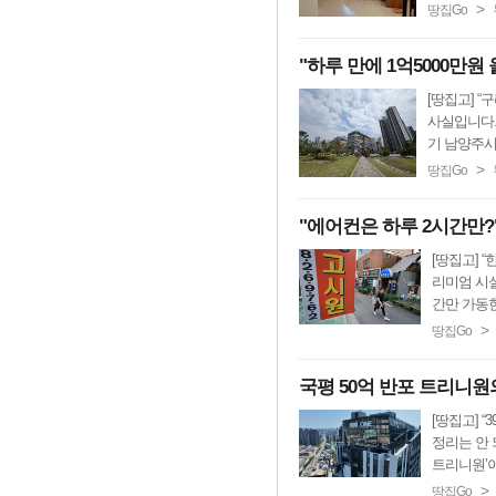
>
땅집Go
"하루 만에 1억5000만
[땅집고] 
사실입니다.
기 남양주시 
>
땅집Go
"에어컨은 하루 2시간만?
[땅집고] 
리미엄 시설
간만 가동한
>
땅집Go
국평 50억 반포 트리니원
[땅집고] 
정리는 안 
트리니원’이
>
땅집Go