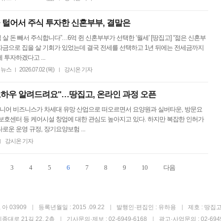
금 털어서 주식 투자한 신혼부부, 결말은
“집 살 돈 빼서 주식합니다”…6억 쥔 신혼부부가 선택한 ‘월세’ [땅집고] “젊은 신혼부
자금으로 집을 살 기회가 있었는데 결국 전세를 선택하고 1년 뒤에는 전세금까지
 투자하겠다고 ...
뉴스
2026.07.02 (목)
강시온 기자
|
|
노하우 알려드려요"…땅집고, 온라인 과정 오픈
시니어 비즈니스가 차세대 유망 산업으로 떠오르면서 요양원과 실버타운, 방문요
보호센터 등 케어시설 창업에 대한 관심도 높아지고 있다. 하지만 복잡한 인허가
로운 운영 규정, 장기요양보험 ...
강시온 기자
|
3
4
5
6
7
8
9
10
다음
아 03909
등록년월일 : 2015 .09.22
발행인·편집인 : 유하용
제호 : 땅집
종대로 21길 22, 2층
기사문의·제보 : 02-6949-6168
광고·사업문의 : 02-6949