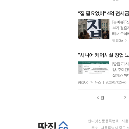
"집 필요없어" 4억 전세
[붇이슈] 
부가 결혼
빼서 주식에
>
땅집Go
"시니어 케어시설 창업 
[땅집고] 
양, 주야간
절차와 까다
>
땅집Go
뉴스
2026.07.02 (목)
|
이전
1
2
인터넷신문등록번호 : 서울, 
주소 : 서울특별시 중구 세