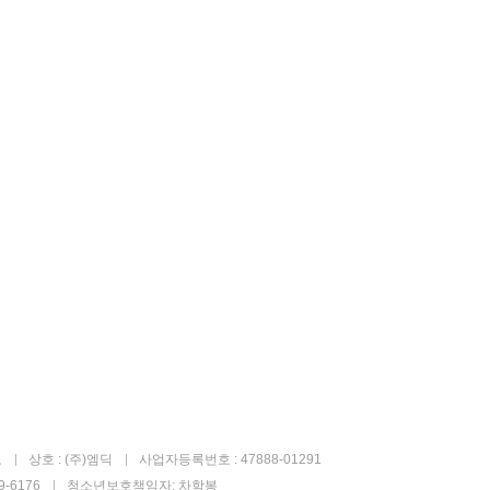
고
상호 : (주)엠딕
사업자등록번호 : 47888-01291
-6176
청소년보호책임자: 차학봉