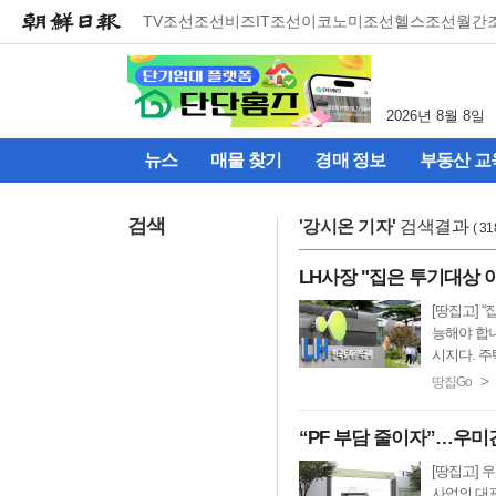
메
TV조선
조선비즈
IT조선
이코노미조선
헬스조선
월간
뉴
건
너
뛰
2026년 8월 8일
기
(컨
뉴스
매물 찾기
경매 정보
부동산 교
텐
츠
영
검색
'
강시온 기자
'
검색결과
( 3
역
으
LH사장 "집은 투기대상 
로
바
[땅집고] 
로
능해야 합니
이
시지다. 주택
동)
>
땅집Go
“PF 부담 줄이자”…우
[땅집고] 
사업의 대표