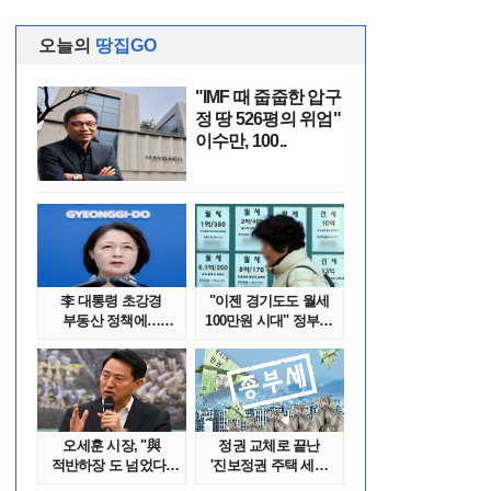
오늘의
땅집GO
"IMF 때 줍줍한 압구
정 땅 526평의 위엄"
이수만, 100..
李 대통령 초강경
"이젠 경기도도 월세
부동산 정책에…
100만원 시대" 정부發
추미애 '경기도 재..
전세종말..
오세훈 시장, "與
정권 교체로 끝난
적반하장 도 넘었다"
'진보정권 주택 세금
반박한 이유는
폭탄'