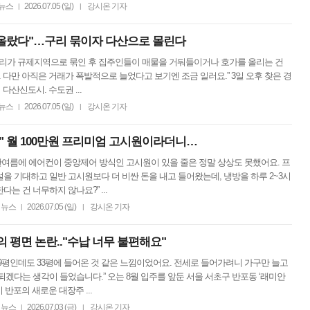
뉴스
2026.07.05 (일)
강시온 기자
|
|
원 올랐다"…구리 묶이자 다산으로 몰린다
“구리가 규제지역으로 묶인 후 집주인들이 매물을 거둬들이거나 호가를 올리는 건
 다만 아직은 거래가 폭발적으로 늘었다고 보기엔 조금 일러요.” 3일 오후 찾은 경
다산신도시. 수도권 ...
뉴스
2026.07.05 (일)
강시온 기자
|
|
" 월 100만원 프리미엄 고시원이라더니…
“한여름에 에어컨이 중앙제어 방식인 고시원이 있을 줄은 정말 상상도 못했어요. 프
을 기대하고 일반 고시원보다 더 비싼 돈을 내고 들어왔는데, 냉방을 하루 2~3시
다는 건 너무하지 않나요?” ...
뉴스
2026.07.05 (일)
강시온 기자
|
|
의 평면 논란.."수납 너무 불편해요"
“39평인데도 33평에 들어온 것 같은 느낌이었어요. 전세로 들어가려니 가구만 늘고
되겠다는 생각이 들었습니다.” 오는 8월 입주를 앞둔 서울 서초구 반포동 ‘래미안
 반포의 새로운 대장주 ...
뉴스
2026.07.03 (금)
강시온 기자
|
|