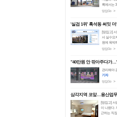
록에서는 3
>
땅집Go
'실검 1위' 흑석동 써밋 
[땅집고] 
서 실수요자
원에 육박하
>
땅집Go
"40만원 안 깎아주다가…
관리해야 공
기자
>
땅집Go
삼각지역 코앞…용산업무지
[땅집고] 
이 나왔다.
근하는 직장인