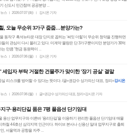
기 신도시 민간참여 공공분양 ...
뉴스
2026.07.07 (화)
강시온 기자
|
|
더힐, 오늘 무순위 3가구 줍줍…분양가는?
서울 동작구 흑석뉴타운 대장 단지로 꼽히는 ‘써밋 더힐’이 무순위 청약을 진행하면
들의 관심이 다시 몰리고 있다. 미계약 물량은 단 3가구뿐이지만 분양가가 30억
는 만큼 “현금 동원력이 ...
뉴스
2026.07.06 (월)
강시온 기자
|
|
" 세입자 부탁 거절한 건물주가 맞이한 '장기 공실' 결말
실 리스크를 방어할 수 있다는 뜻이다. /글=권강수 상가의신 대표, 정리=
강시온
뉴스
2026.07.06 (월)
글=권강수 상가의신 대표, 정리=강시온 기자
|
|
구·용리단길 품은 7평 풀옵션 단기임대
서울 용산 업무지구와 이른바 ‘용리단길’을 이용하기 편리한 풀옵션 단기임대 매물
 지하철 4·6호선 삼각지역 인근이다. 하이브 본사나 신용산 일대 업무지구로 출퇴
, 서울역과 공항을 자주 ...