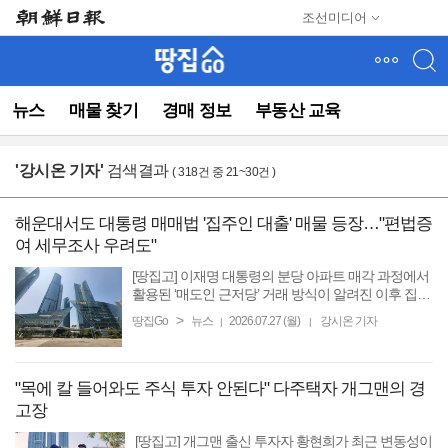
메
조선미디어
뉴
건
너
뛰
뉴스
매물 찾기
경매 정보
부동산 교육
기
(컨
텐
'
강시온 기자
'
검색결과
( 318건 중 21~30건 )
츠
영
역
해운대서도 대통령 매매법 '집주인 대출' 매물 등장…"편법증
으
여 세무조사 우려도"
로
바
[땅집고] 이재명 대통령의 분당 아파트 매각 과정에서
로
활용된 ‘매도인 근저당’ 거래 방식이 알려진 이후 집주
인이 매수인에게 직접 돈을 빌려주는 이른바 셀러 파
이
>
땅집Go
뉴스
2026.07.27 (월)
강시온 기자
|
|
이낸싱(Seller Financing) 방식이 강남권을 넘어 수도권
동)
과 부산 ...
"목에 칼 들어와도 주식 투자 안된다" 다주택자 개그맨의 경
고장
[땅집고] 개그맨 출신 투자자 황현희가 최근 변동성이