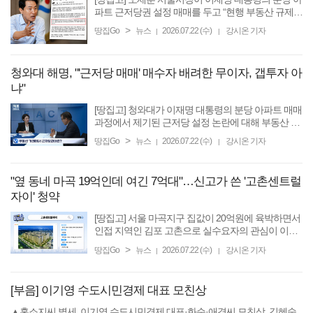
파트 근저당권 설정 매매를 두고 “현행 부동산 규제가
시장을 얼마나 비정상으로 만들었는지 보여주는 사
>
땅집Go
뉴스
2026.07.22 (수)
강시온 기자
|
|
례”라며 정면 비판에 나섰다. 오 시장은 22일 자신의
...
청와대 해명, "'근저당 매매' 매수자 배려한 무이자, 갭투자 아
냐"
[땅집고] 청와대가 이재명 대통령의 분당 아파트 매매
과정에서 제기된 근저당 설정 논란에 대해 부동산 전
문가를 초청해 직접 해명에 나섰다. 그러나 잔금 지급
>
땅집Go
뉴스
2026.07.22 (수)
강시온 기자
|
|
을 수개월 유예하면서도 이자를 받지 않기로 했다는
설명이 ...
"옆 동네 마곡 19억인데 여긴 7억대"…신고가 쓴 '고촌센트럴
자이' 청약
[땅집고] 서울 마곡지구 집값이 20억원에 육박하면서
인접 지역인 김포 고촌으로 실수요자의 관심이 이동
하고 있다. 서울과 맞닿은 생활권을 누리면서도 분양
>
땅집Go
뉴스
2026.07.22 (수)
강시온 기자
|
|
가는 절반 수준에 불과해 ‘가성비 신축’으로 주목받는
모습이다. ...
[부음] 이기영 수도시민경제 대표 모친상
▲홍소지씨 별세, 이기영 수도시민경제 대표·화순·애경씨 모친상, 김혜숙