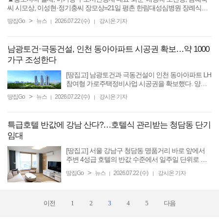
씨 시모상, 이성현·정기충씨 장모상=21일 평촌 한림대성심병원 장례식장,
발인 23일 오전 6시, 장지 익산 영모공원묘지. (031)382-5004...
>
땅집Go
뉴스
2026.07.22 (수)
강시온 기자
|
|
남광토건·극동건설, 인천 동아아파트 시공권 확보…약 1000
가구 조성한다
[땅집고] 남광토건과 극동건설이 인천 동아아파트 LH
참여형 가로주택정비사업 시공권을 확보했다. 양사
는 최근 주택 브랜드 개편을 추진했다. 브랜드를 ‘하
>
땅집Go
뉴스
2026.07.22 (수)
강시온 기자
|
|
우스토리(HAUSTORY)’로 리뉴얼하고 실거주 중심
주거 플랫폼 ‘더 ...
특급호텔 반값에 강남 산다?…호텔식 관리받는 청담동 단기
임대
[땅집고] 서울 강남구 청담동 명품거리 바로 앞에서
주변 4성급 호텔의 반값 수준에서 일주일 단위로 머
물 수 있는 풀옵션 프리미엄 단기임대 매물이 나왔다.
>
땅집Go
뉴스
2026.07.22 (수)
강시온 기자
|
|
일반 원룸과 달리 거실과 침실이 분리된 이른바 1.5룸
구조에 호텔식 ...
이전
1
2
3
4
5
다음