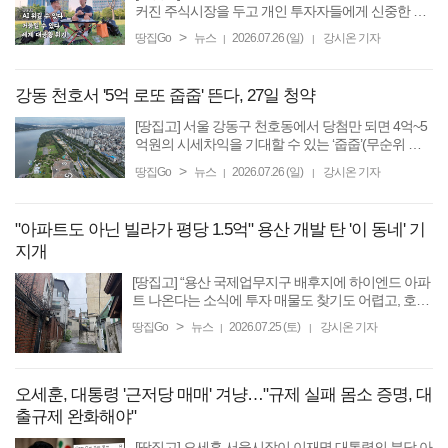
커진 주식시장을 두고 개인 투자자들에게 신중한 접
근을 당부했다. 현재 시장은 단기 매매에 능한 투자자
>
땅집Go
뉴스
2026.07.26 (일)
강시온 기자
|
|
들에게 유리한 환경인 만큼, 일반 투자자는 섣불리 뛰
어들기보다 ...
강동 천호서 '5억 로또 줍줍' 뜬다, 27일 청약
[땅집고] 서울 강동구 천호동에서 당첨만 되면 4억~5
억원의 시세차익을 기대할 수 있는 ‘줍줍’(무순위 청
약) 물량이 나온다. 계약이 취소된 1가구를 대상으로
>
땅집Go
뉴스
2026.07.26 (일)
강시온 기자
|
|
하는 무순위 청약이어서 높은 경쟁률이 예상된다. 22
일 ...
"아파트도 아닌 빌라가 평당 1.5억" 용산 개발 탄 '이 동네' 기
지개
[땅집고] “용산 국제업무지구 배후지에 하이엔드 아파
트 나온다는 소식에 투자 매물도 찾기도 어렵고, 호가
도 이제는 평당 1억5000만원에 육박합니다.” (서울 용
>
땅집Go
뉴스
2026.07.25 (토)
강시온 기자
|
|
산 청파동 공인중개사 대표 신모씨) 23일 오후 서울
지하철 ...
오세훈, 대통령 '근저당 매매' 겨냥…"규제 실패 몸소 증명, 대
출규제 완화해야"
[땅집고] 오세훈 서울시장이 이재명 대통령의 분당 아