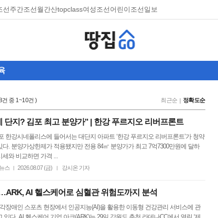
조선
주간조선
월간산
topclass
여성조선
어린이조선일보
육
18건 중 1~10건 )
최근순
정확도순
제 단지? 김포 최고 분양가" | 한강 푸르지오 리버프론트
김포 한강시네폴리스에 들어서는 대단지 아파트 ‘한강 푸르지오 리버프론트’가 청약
있다. 분양가상한제가 적용됐지만 전용 84㎡ 분양가가 최고 7억7300만원에 달하
세와 비교하면 가격 ...
뉴스
2026.08.07 (금)
강시온 기자
|
|
…ARK, AI 헬스케어로 심혈관 위험도까지 분석
시각장애인 스포츠 현장에서 인공지능(AI)을 활용한 이동형 건강관리 서비스에 관
 있다. AI 헬스케어 기업 아크(ARK)는 29일 강원도 춘천 라데나CC에서 열린 ‘제