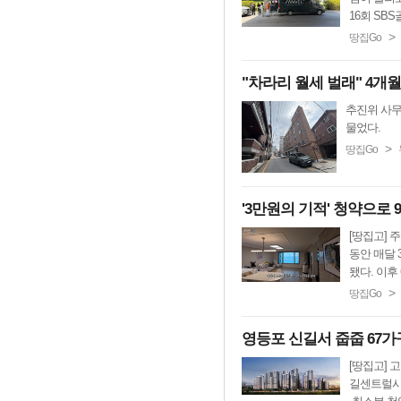
16회 SBS
>
땅집Go
"차라리 월세 벌래" 4개월
추진위 사무
물었다.
>
땅집Go
'3만원의 기적' 청약으로 
[땅집고] 
동안 매달 
됐다. 이후 
>
땅집Go
영등포 신길서 줍줍 67가
[땅집고] 
길센트럴시티