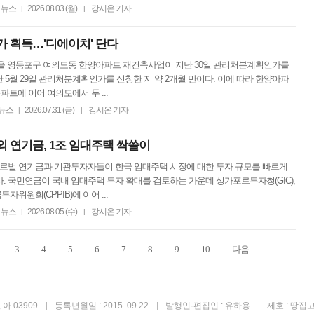
뉴스
2026.08.03 (월)
강시온 기자
|
|
가 획득…'디에이치' 단다
서울 영등포구 여의도동 한양아파트 재건축사업이 지난 30일 관리처분계획인가를
난 5월 29일 관리처분계획인가를 신청한 지 약 2개월 만이다. 이에 따라 한양아파
파트에 이어 여의도에서 두 ...
뉴스
2026.07.31 (금)
강시온 기자
|
|
 연기금, 1조 임대주택 싹쓸이
글로벌 연기금과 기관투자자들이 한국 임대주택 시장에 대한 투자 규모를 빠르게
. 국민연금이 국내 임대주택 투자 확대를 검토하는 가운데 싱가포르투자청(GIC),
자위원회(CPPIB)에 이어 ...
뉴스
2026.08.05 (수)
강시온 기자
|
|
3
4
5
6
7
8
9
10
다음
아 03909
등록년월일 : 2015 .09.22
발행인·편집인 : 유하용
제호 : 땅집