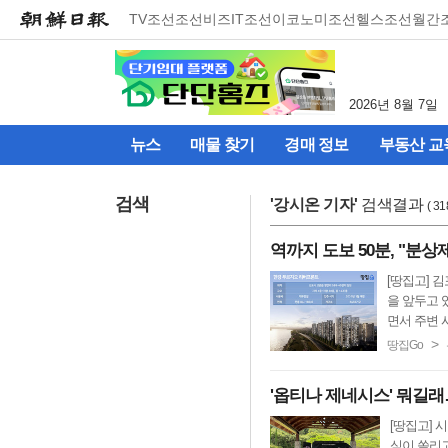
메
TV조선
조선비즈
IT조선
이코노미조선
헬스조선
월간
뉴
건
너
뛰
2026년 8월 7일
기
(컨
뉴스
매물 찾기
경매 정보
부동산 교
텐
츠
영
검색
'
강시온 기자
'
검색결과
( 3
역
으
역까지 도보 50분, "분상
로
바
[땅집고] 
로
을 앞두고 
이
면서 주변 시
동)
>
땅집Go
'옵티나 제네시스' 뭐길래
[땅집고] 
심이 쏠리고