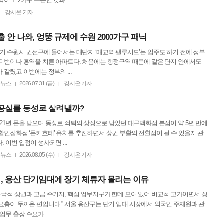
이 1~2가구 수준인 것과 ...
강시온 기자
|
안 나와, 엉뚱 규제에 수원 2000가구 패닉
경기 수원시 권선구에 들어서는 대단지 ‘매교역 팰루시드’는 입주도 하기 전에 정부
 번이나 홍역을 치른 아파트다. 처음에는 행정구역 때문에 같은 단지 안에서도
 갈렸고 이번에는 정부의 ...
뉴스
2026.07.31 (금)
강시온 기자
|
|
공실률 동성로 살려낼까?
2021년 문을 닫으며 동성로 쇠퇴의 상징으로 남았던 대구백화점 본점이 약 5년 만에
할인잡화점 ‘돈키호테’ 유치를 추진하면서 상권 부활의 전환점이 될 수 있을지 관
. 이번 입점이 성사되면 ...
뉴스
2026.08.05 (수)
강시온 기자
|
|
기, 용산 단기임대에 장기 체류자 몰리는 이유
“다국적 상권과 고급 주거지, 핵심 업무지구가 한데 모여 있어 비교적 고가이면서 장
요층이 두꺼운 편입니다.” 서울 용산구는 단기 임대 시장에서 외국인 주재원과 관
업무 출장 수요가 ...