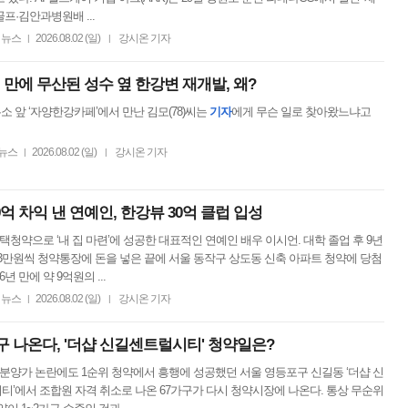
골프·김안과병원배 ...
뉴스
2026.08.02 (일)
강시온 기자
|
|
 만에 무산된 성수 옆 한강변 재개발, 왜?
소 앞 ‘자양한강카페’에서 만난 김모(78)씨는
기자
에게 무슨 일로 찾아왔느냐고
뉴스
2026.08.02 (일)
강시온 기자
|
|
9억 차익 낸 연예인, 한강뷰 30억 클럽 입성
주택청약으로 ‘내 집 마련’에 성공한 대표적인 연예인 배우 이시언. 대학 졸업 후 9년
3만원씩 청약통장에 돈을 넣은 끝에 서울 동작구 상도동 신축 아파트 청약에 당첨
6년 만에 약 9억원의 ...
뉴스
2026.08.02 (일)
강시온 기자
|
|
구 나온다, '더샵 신길센트럴시티' 청약일은?
고분양가 논란에도 1순위 청약에서 흥행에 성공했던 서울 영등포구 신길동 ‘더샵 신
’에서 조합원 자격 취소로 나온 67가구가 다시 청약시장에 나온다. 통상 무순위