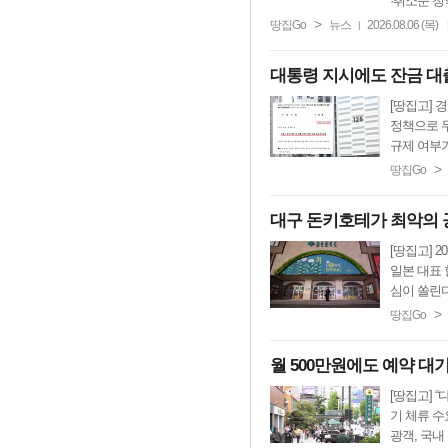
·취소분 청약
>
땅집Go
뉴스
2026.08.06 (목)
|
대통령 지시에도 잔금 대출 
[땅집고] 
정책으로 두
규제 여부가
>
땅집Go
대구 돈키호테가 최악의 
[땅집고] 
일본 대표 
심이 쏠린다
>
땅집Go
월 500만원에도 예약 대
[땅집고] 
기 체류 수
광객, 국내 