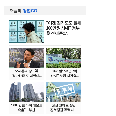
오늘의
땅집GO
"이젠 경기도도 월세
100만원 시대" 정부
發 전세종말..
오세훈 시장, "與
"84㎡ 받으려면 7억
적반하장 도 넘었다"
내야" 노원 재건축
반박한 이유는
단지서 고령 ..
"3000만원 마피 매물도
정권 교체로 끝난
속출"…부산
'진보정권 주택 세금
대단지서도 잔금..
폭탄'