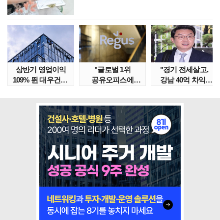
상반기 영업이익
"글로벌 1위
"경기 전세살고,
109% 뛴 대우건설,
공유오피스에
강남 40억 차익"
주가는 '고점 대..
속았다" 1년간
갭투자 막은
줄적자, 리..
금융위..