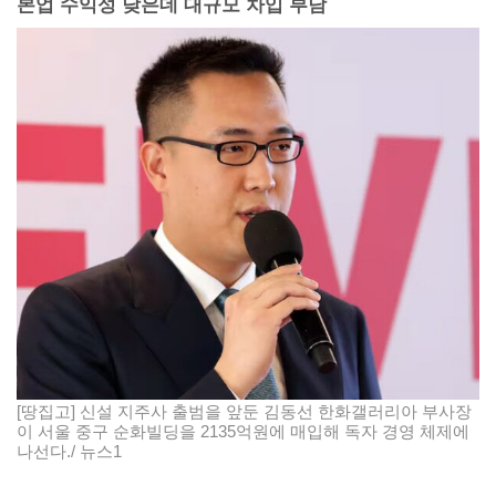
본업 수익성 낮은데 대규모 차입 부담
[땅집고] 신설 지주사 출범을 앞둔 김동선 한화갤러리아 부사장
이 서울 중구 순화빌딩을 2135억원에 매입해 독자 경영 체제에
나선다./ 뉴스1