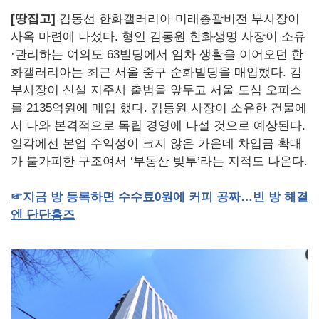
[땅집고]
김동선 한화갤러리아 미래총괄비전 부사장이
사옥 마련에 나섰다. 형인 김동원 한화생명 사장이 소유
·관리하는 여의도 63빌딩에서 임차 생활을 이어오던 한
화갤러리아는 최근 서울 중구 순화빌딩을 매입했다. 김
부사장이 신설 지주사 출범을 앞두고 서울 도심 오피스
를 2135억원에 매입 했다. 김동원 사장이 소유한 건물에
서 나와 본격적으로 독립 경영에 나설 것으로 예상된다.
일각에선 본업 수익성이 크지 않은 가운데 차입금 확대
가 불가피한 구조여서 ‘부동산 빚투’라는 지적도 나온다.
☞
지금
방
등록하면
수수료
0
원에
커피
공짜…빈
방
해결
엔
단단홈즈