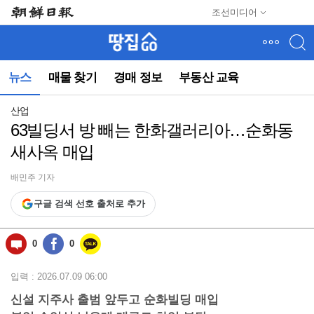
메
조선미디어
뉴
건
너
뛰
뉴스
매물 찾기
경매 정보
부동산 교육
기
(컨
텐
산업
츠
63빌딩서 방 빼는 한화갤러리아…순화동
영
새사옥 매입
역
으
로
배민주 기자
바
구글 검색 선호 출처로 추가
로
이
동)
0
0
입력 : 2026.07.09 06:00
신설 지주사 출범 앞두고 순화빌딩 매입