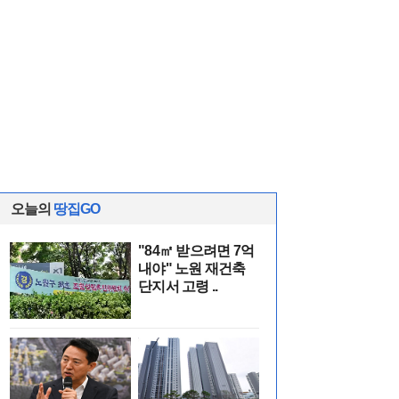
오늘의
땅집GO
"84㎡ 받으려면 7억
내야" 노원 재건축
단지서 고령 ..