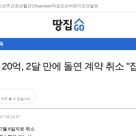
조선
주간조선
월간산
topclass
여성조선
어린이조선일보
육
20억, 2달 만에 돌연 계약 취소 
 자주 볼 수 있습니다.
.07.08 14:47
 7월 6일자로 취소