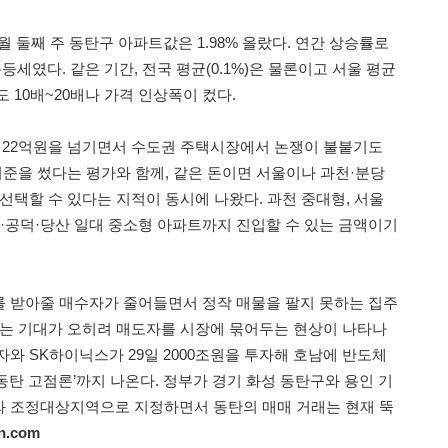
6월 둘째 주 동탄구 아파트값은 1.98% 올랐다. 연간 상승률로
등세였다. 같은 기간, 전국 평균(0.1%)은 물론이고 서울 평균
보다도 10배~20배나 가격 인상폭이 컸다.
㎡가 22억원을 넘기면서 수도권 주택시장에서 논쟁이 불붙기도
기준을 썼다는 평가와 함께, 같은 돈이면 서울이나 과천·분당
선택할 수 있다는 지적이 동시에 나왔다. 과천 중대형, 서울
포·공덕·당산 일대 중소형 아파트까지 진입할 수 있는 금액이기
 받아줄 매수자가 줄어들면서 정작 매물을 팔지 못하는 집주
라는 기대가 오히려 매도자를 시장에 묶어두는 현상이 나타나
와 SK하이닉스가 29일 2000조원을 투자해 호남에 반도체
동탄 고점론’까지 나온다. 정부가 경기 화성 동탄구와 용인 기
와 조정대상지역으로 지정하면서 동탄의 매매 거래는 현재 뚝
n.com