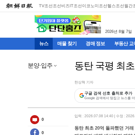
메
TV조선
조선비즈
IT조선
이코노미조선
헬스조선
월간
뉴
건
너
뛰
2026년 8월 7일
기
(컨
뉴스
매물 찾기
경매 정보
부동산 교
텐
츠
영
동탄 국평 최초 
역
분양·입주
으
로
바
한상혁 기자
로
구글 검색 선호 출처로 추가
이
Google 검색에서 땅집고 뉴스를 더
동)
입력 : 2026.07.08 14:40 | 수정 : 2026
0
동탄 최초 20억 돌파했던 거래
0