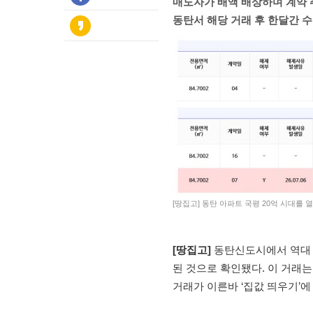
매도자가 배액 배상하며 계약
동탄서 해당 거래 후 한달간 
[땅집고] 동탄 아파트 국평 20억 시대를
[땅집고]
동탄신도시에서 역대 최
된 것으로 확인됐다. 이 거래
거래가 이른바 ‘집값 띄우기’에