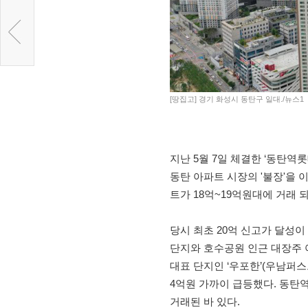
[땅집고] 경기 화성시 동탄구 일대./뉴스1
지난 5월 7일 체결한 ‘동탄역
동탄 아파트 시장의 '불장'을 
트가 18억~19억원대에 거래 
당시 최초 20억 신고가 달성
단지와 호수공원 인근 대장주 
대표 단지인 ‘우포한’(우남퍼
4억원 가까이 급등했다. 동탄역
거래된 바 있다.