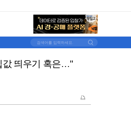
"집값 띄우기 혹은…"