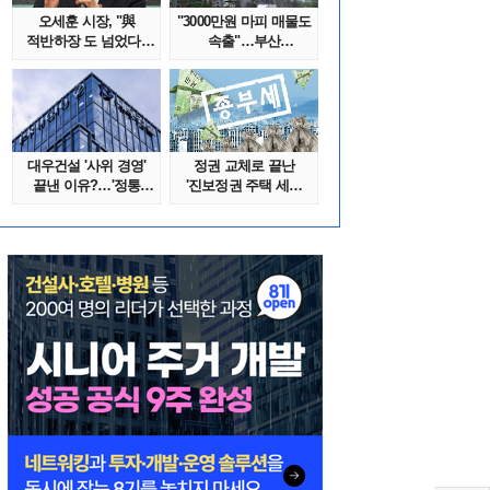
오세훈 시장, "與
"3000만원 마피 매물도
적반하장 도 넘었다"
속출"…부산
반박한 이유는
대단지서도 잔금..
대우건설 '사위 경영'
정권 교체로 끝난
끝낸 이유?…'정통
'진보정권 주택 세금
대우맨' 사..
폭탄'