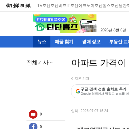
메
TV조선
조선비즈
IT조선
이코노미조선
헬스조선
월간
뉴
건
너
뛰
2026년 8월 6일
기
(컨
뉴스
매물 찾기
경매 정보
부동산 교
텐
츠
영
아파트 가격이 1
역
전체기사
으
로
바
이지은 기자
로
구글 검색 선호 출처로 추가
이
Google 검색에서 땅집고 뉴스를 더
동)
입력 : 2026.07.07 15:24
0
0