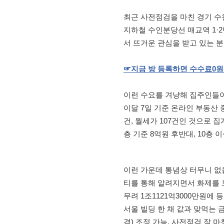
최근 사전점검을 마친 경기 수원
지하철 수인분당선 매교역 1·
서 뜨거운 관심을 받고 있는 
☞
지금
방
등록하면
수수료
0
원
이런 수요를 겨냥해 집주인들이 
이달 7일 기준 온라인 부동산 중
건, 월세가 107건인 것으로 집
층 기준 8억원 후반대, 10층
이런 가운데 통념상 터무니 없
티를 통해 알려지면서 화제를 모으
무려 1조1121억3000만원에 
서울 빌딩 한 채 값과 맞먹는 
격) 조정 가능, 사전점검 잘 