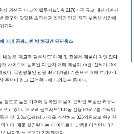
시 권선구 ‘매교역 팰루시드’. 총 2178가구 규모 대단지면서
2번 출구와 맞닿은 초역세권 입지인 만큼 지역 부동산 시장에
분위기다.
에
커피
공짜…빈
방
해결엔
단단홈즈
내놓은 ‘매교역 팰루시드’ 매매 및 전월세 매물이 여럿 있다.
개 사이트에 등록된 이 단지 매매 매물이 75건, 전세가 193
계됐다. 국민평형인 전용 84㎡(34평) 기준으로 매매 호가가 1
 이상 주택이 최고 12억원대에 나와있는 등이다.
을 정도로 높은 가격에 등록된 매물이 온라인 부동산 커뮤니
고 있다. ‘매교역 팰루시드’ 101동 전용 84㎡ 7층 주택이
등록된 것. 3.3㎡(1평)당 가격을 계산해도 326억원으로 웬만한
금액이다. 매물 설명란에는 이 아파트가 남동향이라면서 ‘(가
마쳤습니다’라는 문구가 기재돼있다.