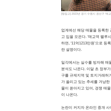
[땅집고] 2023년 경기 수원시 권선구 ‘
업계에선 해당 매물을 등록한 
고 입을 모은다. ‘매교역 팰루시
하면, ‘11억1213만원’으로 
란 설명이다.
일각에서는 실수를 빙자해 매물
분석도 나온다. 이달 초 정부
구를 규제지역 및 토지거래허
가 쏠리고 있는 추세를 겨냥한 
물이 쏟아지고 있어, 경쟁 매물
이 나온다.
논란이 커지자 온라인 중개 사