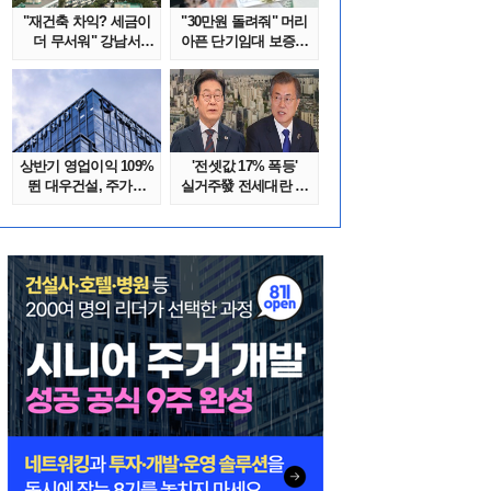
"재건축 차익? 세금이
"30만원 돌려줘" 머리
더 무서워" 강남서
아픈 단기임대 보증금
호가 수억 ..
분쟁 막..
상반기 영업이익 109%
'전셋값 17% 폭등'
뛴 대우건설, 주가는
실거주發 전세대란 또
'고점 대..
오나