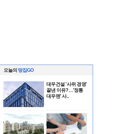
오늘의
땅집GO
대우건설 '사위 경영'
끝낸 이유?…'정통
대우맨' 사..