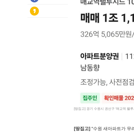
[땅집고] 경기 수원시 권선구 ‘매교역 팰루
[땅집고]
“수원 새아파트가 무려