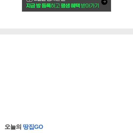
오늘의
땅집GO