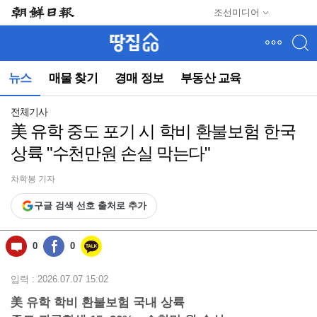
메
조선미디어
뉴
건
너
뛰
뉴스
매물 찾기
경매 정보
부동산 교육
기
(컨
텐
전체기사
츠
美 유학 중도 포기 시 학비 환불보험 한국
영
상륙 "수천만원 손실 막는다"
역
으
로
차학봉 기자
바
구글 검색 선호 출처로 추가
로
이
동)
0
0
입력 : 2026.07.07 15:02
美 유학 학비 환불보험 국내 상륙