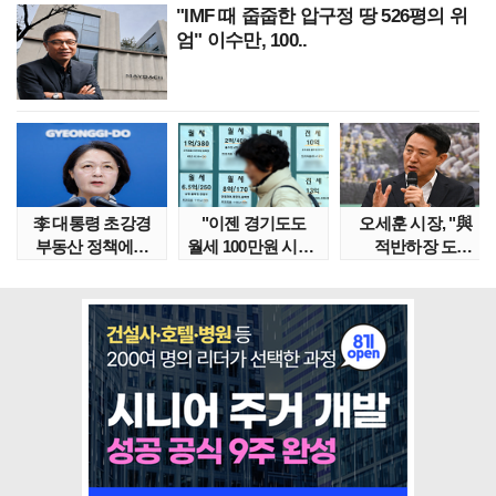
"IMF 때 줍줍한 압구정 땅 526평의 위
엄" 이수만, 100..
李 대통령 초강경
"이젠 경기도도
오세훈 시장, "與
부동산 정책에…
월세 100만원 시대"
적반하장 도
추미애 '경기도 재..
정부發 전세종말..
넘었다" 반박한
이유는