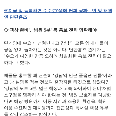
☞
지금
방
등록하면
수수료
0
원에
커피
공짜…빈
방
해결
엔
단단홈즈
◇‘책상 완비’, ‘병원 5분’ 등 홍보 전략 명확해야
단기임대 수요가 넘쳐난다고 강남의 모든 임대 매물이
공실 없이 돌아가는 것은 아니다. 단단홈즈 관계자는
“수요가 다양한 만큼 오히려 차별화한 홍보 전략이 필요
하다”고 했다.
매물을 홍보할 때 단순히 ‘강남역 인근 풀옵션 원룸’이라
고 방 설명을 적는 것보다 출장자를 타깃으로 삼았다면
‘강남역 도보 5분, 넓은 책상과 고속 와이파이 완비’처럼
소구점을 명확히 해야 한다는 것. 병원 보호자를 겨냥한
다면 해당 병원까지 이동 시간과 조용한 환경을, 학원
이용 수요라면 대치동까지 접근성과 독서실 책상 유무
를 각각 강조하는 방식이다.