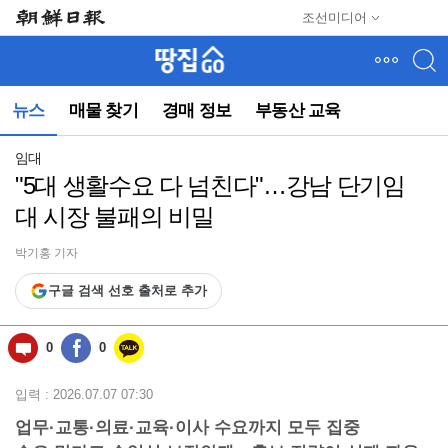
메
조선미디어
뉴
건
너
뛰
뉴스
매물 찾기
경매 정보
부동산 교육
기
(컨
텐
임대
츠
"5대 생활수요 다 넘친다"…강남 단기임
영
대 시장 불패의 비밀
역
으
로
박기홍 기자
바
구글 검색 선호 출처로 추가
로
이
동)
0
0
입력 : 2026.07.07 07:30
업무·교통·의료·교육·이사 수요까지 모두 집중