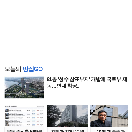
오늘의
땅집GO
81층 '성수 삼표부지' 개발에 국토부 제
동…연내 착공..
목동 준신축 빌라를
감정가 4.7억 '수원
"IMF 때 줍줍한