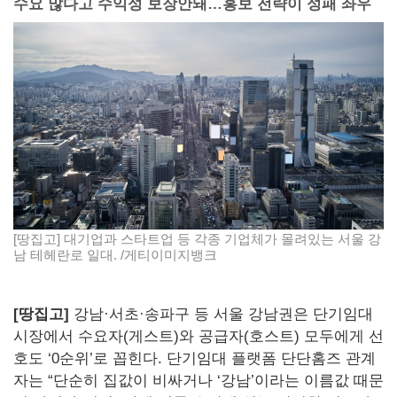
수요 많다고 수익성 보장안돼…홍보 전략이 성패 좌우
[땅집고] 대기업과 스타트업 등 각종 기업체가 몰려있는 서울 강
남 테헤란로 일대. /게티이미지뱅크
[땅집고]
강남·서초·송파구 등 서울 강남권은 단기임대
시장에서 수요자(게스트)와 공급자(호스트) 모두에게 선
호도 ‘0순위’로 꼽힌다. 단기임대 플랫폼 단단홈즈 관계
자는 “단순히 집값이 비싸거나 ‘강남’이라는 이름값 때문