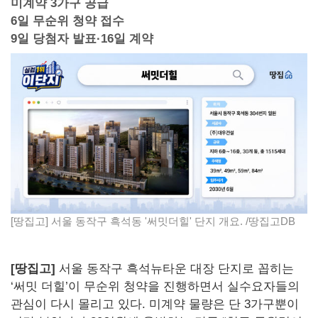
미계약 3가구 공급
6일 무순위 청약 접수
9일 당첨자 발표·16일 계약
[땅집고] 서울 동작구 흑석동 '써밋더힐' 단지 개요. /땅집고DB
[땅집고]
서울 동작구 흑석뉴타운 대장 단지로 꼽히는
‘써밋 더힐’이 무순위 청약을 진행하면서 실수요자들의
관심이 다시 몰리고 있다. 미계약 물량은 단 3가구뿐이