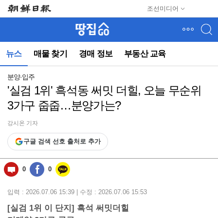
메
조선미디어
뉴
건
너
뛰
뉴스
매물 찾기
경매 정보
부동산 교육
기
(컨
텐
분양·입주
츠
'실검 1위' 흑석동 써밋 더힐, 오늘 무순위
영
3가구 줍줍…분양가는?
역
으
로
강시온 기자
바
구글 검색 선호 출처로 추가
로
이
동)
0
0
입력 : 2026.07.06 15:39 | 수정 : 2026.07.06 15:53
[실검 1위 이 단지] 흑석 써밋더힐