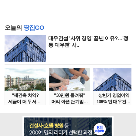
오늘의
땅집GO
대우건설 '사위 경영' 끝낸 이유?…'정
통 대우맨' 사..
"재건축 차익?
"30만원 돌려줘"
상반기 영업이익
세금이 더 무서워"
머리 아픈 단기임대
109% 뛴 대우건설,
강남서 호가 수억 ..
보증금 분쟁 막..
주가는 '고점 대..