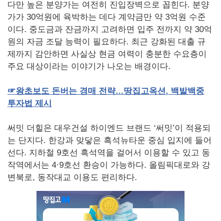
다만 높은 분양가는 여전히 진입장벽으로 꼽힌다. 분양
가가 30억원에 육박하는 데다 계약금만 약 3억원 수준
이다. 중도금과 잔금까지 고려하면 입주 전까지 약 30억
원의 자금 조달 능력이 필요하다. 최근 강화된 대출 규
제까지 감안하면 사실상 현금 여력이 충분한 수요층이
주요 대상이라는 이야기가 나오는 배경이다.
☞
왕초보도
돈버는
경매
전략…땅집고옥션
,
백발백중
투자법
제시
써밋 더힐은 대우건설 하이엔드 브랜드 ‘써밋’이 적용되
는 단지다. 한강과 맞닿은 흑석뉴타운 중심 입지에 들어
선다. 지하철 9호선 흑석역을 걸어서 이용할 수 있고 동
작역에서는 4·9호선 환승이 가능하다. 올림픽대로와 강
변북로, 동작대교 이용도 편리하다.