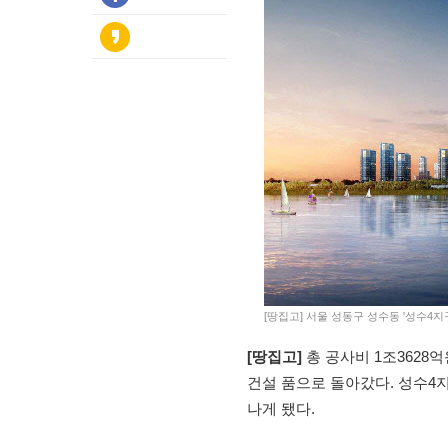
[땅집고] 서울 성동구 성수동 '성수4지
[땅집고]
총 공사비 1조3628
건설 품으로 돌아갔다. 성수4지구
나게 됐다.