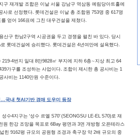
4지구 재개발 조합은 이날 서울 강남구 역삼동 예림당아트홀에
사로 선정했다. 롯데건설은 이날 총 조합원 753명 중 617명
표를 얻어 166표에 그친 대우건설을 제쳤다.
 용산구 한남2구역 시공권을 두고 경쟁을 펼친 바 있다. 당시
9%로 롯데건설에 승리했다. 롯데건설은 4년여만에 설욕했다.
19-4번지 일대 8만9828㎡ 부지에 지하 6층∼지상 최고 64
 1439가구를 조성하는 사업이다. 조합이 제시한 총 공사비는 1
당 공사비는 1140만원 수준이다.
지…국내
첫
AI
기반
경매
도우미
등장
지구는 ‘성수 르엘 S70’ (SEONGSU LE-EL S70)로 재
원 한강 조망을 목표로 6Bay 평면과 3면 개방형 오픈테라스
넓힌 9162평 규모의 공원형 조경과 축구장 약 2배 규모의 중