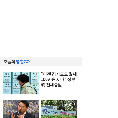
오늘의
땅집GO
"이젠 경기도도 월세
100만원 시대" 정부
發 전세종말..