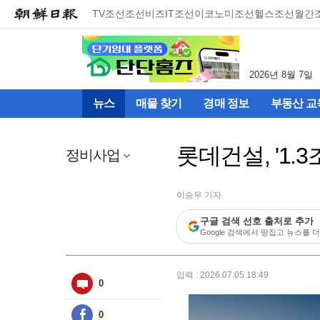
메
TV조선
조선비즈
IT조선
이코노미조선
헬스조선
월간
뉴
건
너
뛰
2026년 8월 7일
기
(컨
뉴스
매물 찾기
경매 정보
부동산 교
텐
츠
영
롯데건설, '1.
역
정비사업
으
로
바
이승우 기자
로
구글 검색 선호 출처로 추가
이
Google 검색에서 땅집고 뉴스를 더
동)
입력 : 2026.07.05 18:49
0
0