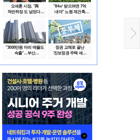
오세훈 시장, "與
"84㎡ 받으려면 7억
적반하장 도 넘었다"
내야" 노원 재건축
반박한 이유는
단지서 고령 ..
"3000만원 마피 매물도
정권 교체로 끝난
속출"…부산
'진보정권 주택 세금
대단지서도 잔금..
폭탄'