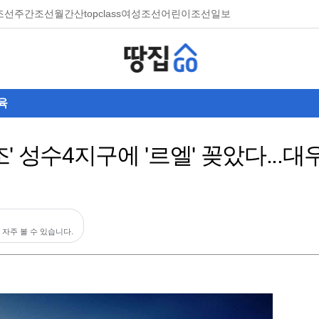
조선
주간조선
월간산
topclass
여성조선
어린이조선일보
육
3조' 성수4지구에 '르엘' 꽂았다..
 자주 볼 수 있습니다.