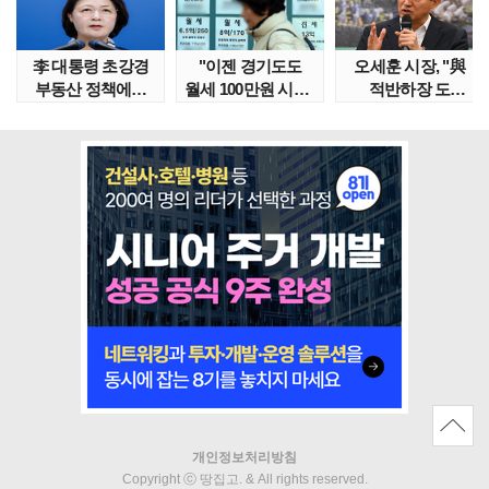
李 대통령 초강경
"이젠 경기도도
오세훈 시장, "與
부동산 정책에…
월세 100만원 시대"
적반하장 도
추미애 '경기도 재..
정부發 전세종말..
넘었다" 반박한
이유는
개인정보처리방침
Copyright ⓒ 땅집고. & All rights reserved.