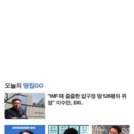
오늘의
땅집GO
"IMF 때 줍줍한 압구정 땅 526평의 위
엄" 이수만, 100..