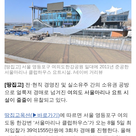
[땅집고] 서울 영등포구 여의도한강공원 일대에 2011년 준공한
서울마리나 클럽하우스 요트시설. /네이버 거리뷰
[땅집고]
전·현직 경영진 및 실소유주 간의 소유권 공방
으로 얼룩져 경매로 넘겨진
여의도 서울마리나 요트 시
설이 줄줄이
유찰되고 있다.
땅집고옥션(▶바로가기)
에 따르면 서울 영등포구 여의
도동 한강변 ‘서울마리나 클럽하우스’가 오는 8월 5일 최
저입찰가 39억1555만원에 3회차 경매를 진행한다. 올해