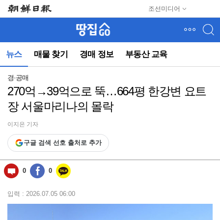
메
조선미디어
뉴
건
너
뛰
뉴스
매물 찾기
경매 정보
부동산 교육
기
(컨
텐
경·공매
츠
270억→39억으로 뚝…664평 한강변 요트
영
장 서울마리나의 몰락
역
으
로
이지은 기자
바
구글 검색 선호 출처로 추가
로
이
동)
0
0
입력 : 2026.07.05 06:00