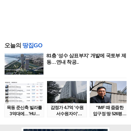
오늘의
땅집GO
81층 '성수 삼표부지' 개발에 국토부 제
동…연내 착공..
목동 준신축 빌라를
감정가 4.7억 '수원
"IMF 때 줍줍한
3억대에…'HUG
서수원자이'
압구정 땅 526평의
말소확약' 서울 빌..
낙찰가는?
위엄" 이수만, 100..
땅집고옥..