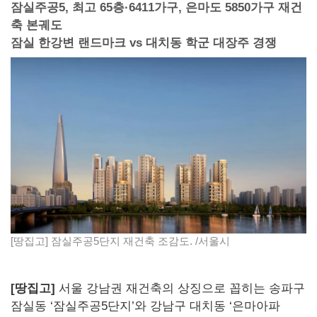
잠실주공5, 최고 65층·6411가구, 은마도 5850가구 재건
축 본궤도
잠실 한강변 랜드마크 vs 대치동 학군 대장주 경쟁
[땅집고] 잠실주공5단지 재건축 조감도. /서울시
[땅집고]
서울 강남권 재건축의 상징으로 꼽히는 송파구
잠실동 ‘잠실주공5단지’와 강남구 대치동 ‘은마아파