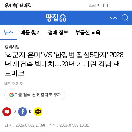
메
조선미디어
뉴
건
너
뛰
뉴스
매물 찾기
경매 정보
부동산 교육
기
(컨
텐
정비사업
츠
'학군지 은마' VS '한강변 잠실5단지' 2028
영
년 재건축 빅매치…20년 기다린 강남 랜
역
으
드마크
로
바
배민주 기자
로
이
구글 검색 선호 출처로 추가
동)
0
0
입력 : 2026.07.02 17:58 | 수정 : 2026.07.03 10:31