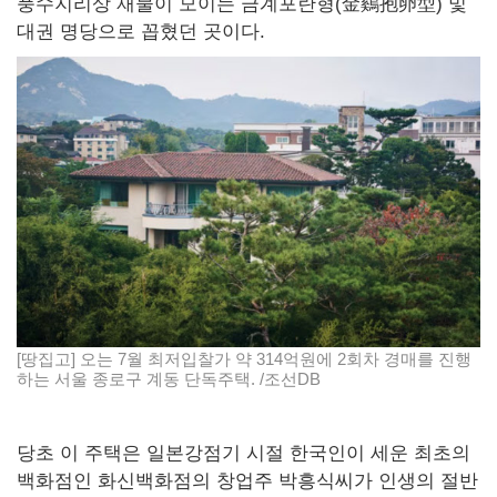
풍수지리상 재물이 모이는 금계포란형(金鷄抱卵型) 및
대권 명당으로 꼽혔던 곳이다.
[땅집고] 오는 7월 최저입찰가 약 314억원에 2회차 경매를 진행
하는 서울 종로구 계동 단독주택. /조선DB
당초 이 주택은 일본강점기 시절 한국인이 세운 최초의
백화점인 화신백화점의 창업주 박흥식씨가 인생의 절반