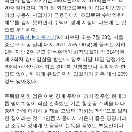
되면서 입찰가가 기존 390억원대에서 314억원으로 약
20% 떨어졌다. 과거 정 회장으로부터 이 집을 매입했던
여성 부동산 사업가가 금융권에서 조달했던 수백억원대
채무를 갚지 못하면서 주택이 경매 시장에 나오게 된 것
으로 분석된다.
땅집고옥션(▶바로가기)
에 따르면 오는 7월 23일 서울
종로구 계동 일대 대지 2611.7m²(790평)에 들어선 지하
1층~지상 2층 규모 단독주택이 최저입찰가 약 314억원
에 2회차 경매 입찰을 받는다. 당초 이달 18일 감정가인
392억5773만원에 최초 경매를 진행했으나 응찰자가 한
명도 없어, 한 차례 유찰되면서 입찰가가 기존 대비 20%
정도 낮아졌다.
주목할 만한 점은 이번 경매 주택이 과거 정주영 현대그
룹 명예회장이 직접 건축했던 기존 청운동 주택을 떠나
38년 만에 이사해 화제를 모았던 ‘가회동 저택’으로 알려
진 집이라는 것. 그만큼 서울에서 기운이 좋은 명당이라
고 소문나 정재계 인물들이 눈독을 들였던 부동산이다.