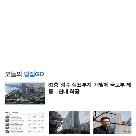
오늘의
땅집GO
81층 '성수 삼표부지' 개발에 국토부 제
동…연내 착공..