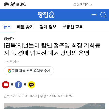
메
조선미디어
뉴
건
너
뛰
뉴스
매물 찾기
경매 정보
부동산 교육
기
(컨
텐
경·공매
츠
[단독]재벌들이 탐낸 정주영 회장 가회동
영
자택..경매 넘겨진 대권 명당의 운명
역
으
로
이지은 기자
바
구글 검색 선호 출처로 추가
로
이
동)
0
0
입력 : 2026.06.30 16:13 | 수정 : 2026.07.01 16:51