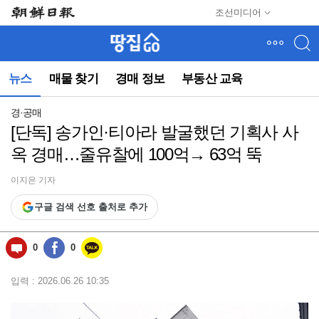
메
조선미디어
뉴
건
너
뛰
뉴스
매물 찾기
경매 정보
부동산 교육
기
(컨
텐
경·공매
츠
[단독] 송가인·티아라 발굴했던 기획사 사
영
옥 경매…줄유찰에 100억→ 63억 뚝
역
으
로
이지은 기자
바
구글 검색 선호 출처로 추가
로
이
동)
0
0
입력 : 2026.06.26 10:35