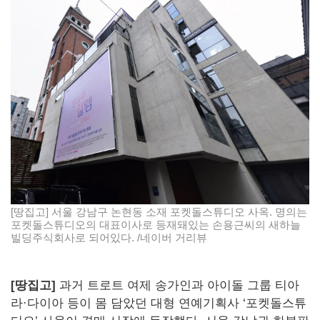
[땅집고] 서울 강남구 논현동 소재 포켓돌스튜디오 사옥. 명의는
포켓돌스튜디오의 대표이사로 등재돼있는 손용근씨의 새하늘
빌딩주식회사로 되어있다. /네이버 거리뷰
[땅집고]
과거 트로트 여제 송가인과 아이돌 그룹 티아
라·다이아 등이 몸 담았던 대형 연예기획사 ‘포켓돌스튜