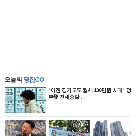
오늘의
땅집GO
"이젠 경기도도 월세 100만원 시대" 정
부發 전세종말..