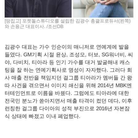
[땅집고] 포켓돌스튜디오를 설립한 김광수 총괄프로듀서(왼쪽)
와 손용근 대표이사. /조선DB
김광수 대표는 가수 인순이의 매니저로 연예계에 발을
들였다. GM기획 시절 윤상, 조성모, 터보, SG워너비, 씨
야, 다비치, 티아라 등 인기 가수를 대거 발굴해내 캐스
팅을 잘 하는 연예기획사로 명성이 자자했다. 그러다 회
사 매출 전반을 책임지던 걸그룹 티아라가 멤버들 간 왕
따 사건을 겪으면서 이미지 쇄신을 위해 2014년 MBK엔
터테인먼트로 이름을 바꿨다. 그럼에도 티아라에 대한
전국민 분노가 쏟아지면서 매출 타격이 컸던 데다, 이후
런칭한 걸그룹 다이아의 성적 부진으로 2016년 자본잠
식 상태에 빠졌고 이내 폐업했다.