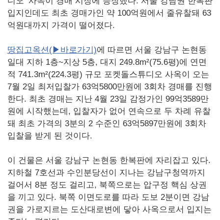
디오’ 사옥이 경매 시장에 등장했다. 서울 강남권 한복판
입지인데도 최초 경매가인 약 100억원에서 줄유찰돼 63
억원대까지 가격이 떨어졌다.
땅집고옥션(▶바로가기)
에 따르면 서울 강남구 논현동
일대 지하 1층~지상 5층, 대지 249.8m²(75.6평)에 연면
적 741.3m²(224.3평) 규모 포켓돌스튜디오 사옥이 오는
7월 2일 최저입찰가 63억5800만원에 3회차 경매를 진행
한다. 최초 경매는 지난 4월 23일 감정가인 99억3589만
원에 시작했는데, 입찰자가 없어 연속으로 두 차례 유찰
돼 최초 가격의 3분의 2 수준인 63억5897만원에 3회차
입찰을 받게 된 것이다.
이 건물은 서울 강남구 논현동 한복판에 자리잡고 있다.
지하철 7호선과 수인분당선이 지나는 강남구청역까지
걸어서 8분 정도 걸리고, 북쪽으로는 압구정 핵심 상권
을 끼고 있다. 북쪽 이면도로를 따라 도보 2분이면 강남
권을 가로지르는 도산대로변에 닿아 사옥으로서 입지는