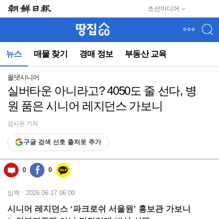
메
조선미디어
뉴
건
너
뛰
뉴스
매물 찾기
경매 정보
부동산 교육
기
(컨
텐
올댓시니어
츠
실버타운 아니라고? 4050도 줄 선다, 병
영
원 품은 시니어 레지던스 가보니
역
으
로
강시온 기자
바
구글 검색 선호 출처로 추가
로
이
동)
0
0
입력 : 2026.06.17 06:00
시니어 레지던스 ‘파크로쉬 서울원’ 홍보관 가보니