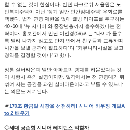
할 수 없는 것이 현실이다. 반면 파크로쉬 서울원은 노
인복지주택이 아닌 ‘장기 일반 민간임대주택’ 우회로를
택했다. 법적 연령 제한을 없애 웰빙 라이프를 추구하는
40~60대 ‘뉴 시니어’와 중장년층까지 흡수하겠다는 전
략이다. 홍보관에서 만난 이선경(59)씨는 “나이가 들수
록 멀리 나가지 않고도 단지 안에서 친구들과 교류하며
시간을 보낼 공간이 필요하다”며 “커뮤니티시설을 보고
청약을 결정할 것이다”고 했다.
정통 실버타운과 일반 아파트의 경계를 허물었다는 것
이 시행사 측의 설명이지만, 일각에서는 전 연령대가 뒤
섞여 사는 공간을 과연 실버타운이라고 부를 수 있느냐
는 의문도 제기된다.
☞
170
조
황금알
시장을
선점하라
!
시니어
하우징
개발
A
to Z
배우기
◇세대 공존형 시니어 레지던스 먹힐까