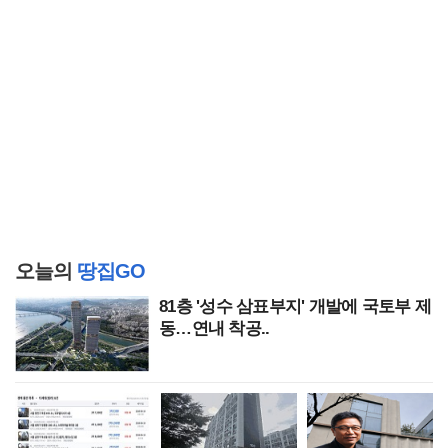
오늘의
땅집GO
81층 '성수 삼표부지' 개발에 국토부 제
동…연내 착공..