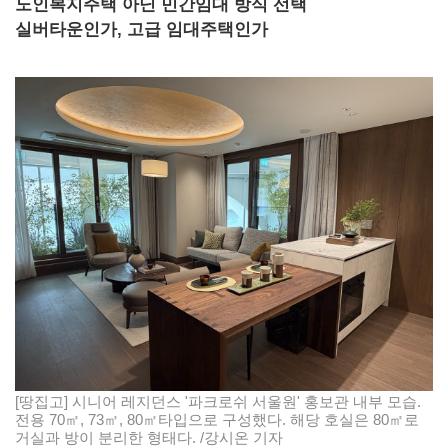
노인복지주택 아닌 민간임대 방식 선택
실버타운인가, 고급 임대주택인가
[땅집고] 시니어 레지던스 '파크로쉬 서울원' 홍보관 내부 모습.
전용 70㎡, 73㎡, 80㎡타입으로 구성했다. 해당 호실은 80㎡로
거실과 방이 분리한 형태다. /강시온 기자