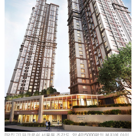
[땅집고] 파크로쉬 서울원 조감도. 약 4만5000평의 부지에 아이