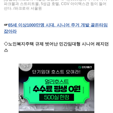
파크몰과 스트리트몰, 5성급 호텔, CGV 아이맥스관 등이 들어
선다. /파크로쉬 서울원
☞
65
세
이상
1000
만명
시대
,
시니어
주거
개발
골든타임
잡아라
◇노인복지주택 규제 벗어난 민간임대형 시니어 레지던
스