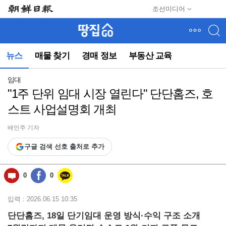
메
조선미디어
뉴
건
너
뛰
뉴스
매물 찾기
경매 정보
부동산 교육
기
(컨
텐
임대
츠
"1주 단위 임대 시장 열린다" 단단홈즈, 호
영
스트 사업설명회 개최
역
으
로
배민주 기자
바
구글 검색 선호 출처로 추가
로
이
동)
0
0
입력 : 2026.06.15 10:35
단단홈즈, 18일 단기임대 운영 방식·수익 구조 소개