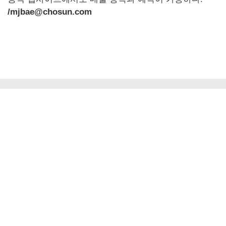
/mjbae@chosun.com