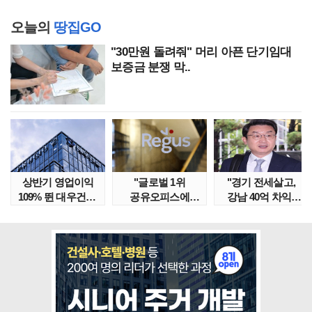
오늘의
땅집GO
"30만원 돌려줘" 머리 아픈 단기임대
보증금 분쟁 막..
상반기 영업이익
"글로벌 1위
"경기 전세살고,
109% 뛴 대우건설,
공유오피스에
강남 40억 차익"
주가는 '고점 대..
속았다" 1년간
갭투자 막은
줄적자, 리..
금융위..