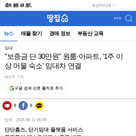
메
조선미디어
뉴
건
너
뛰
뉴스
매물 찾기
경매 정보
부동산 교육
기
(컨
텐
임대
츠
"보증금 단 30만원" 원룸·아파트, '1주 이
영
상 머물 숙소' 임대차 연결
역
으
로
배민주 기자
바
구글 검색 선호 출처로 추가
로
이
동)
0
0
입력 : 2026.06.11 06:00
단단홈즈, 단기임대 플랫폼 서비스