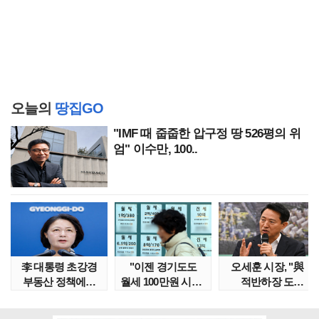
오늘의
땅집GO
"IMF 때 줍줍한 압구정 땅 526평의 위
엄" 이수만, 100..
李 대통령 초강경
"이젠 경기도도
오세훈 시장, "與
부동산 정책에…
월세 100만원 시대"
적반하장 도
추미애 '경기도 재..
정부發 전세종말..
넘었다" 반박한
이유는